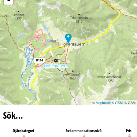
©
Maptoolkit
©
OSM
, © OSM
Sök…
Stjärnkategori
Rekommendationsnivå
Pris