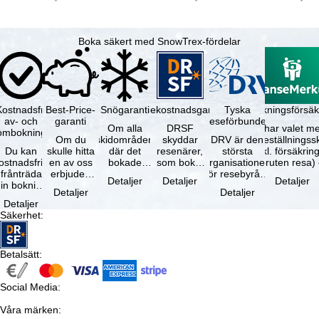
Boka säkert med SnowTrex-fördelar
Kostnadsfri
Best-Price-
Snögaranti
Resekostnadsgaranti
Tyska
Avbokningsförsäk
av- och
garanti
reseförbundet
Om alla
DRSF
Du har valet me
ombokning
Om du
skidområden
skyddar
DRV är den
avbeställningss
Du kan
skulle hitta
där det
resenärer,
största
(inkl. försäkrin
ostnadsfritt
en av oss
bokade
som bokat
organisationen
avbruten resa)
frånträda
erbjuden
liftkortet
en
för resebyråer
…
Detaljer
Detaljer
Detaljer
in bokning
resa – med
gäller –
paketresa
och
Detaljer
Detaljer
inom 5
samma
skidområdets
eller
researrangörer
Detaljer
dagar efter
tillgång och
högsta …
förbundna
i Tyskland. …
Säkerhet
:
…
inkluderade
resetjänster
…
hos en …
Betalsätt
:
Social Media
:
Våra märken
: