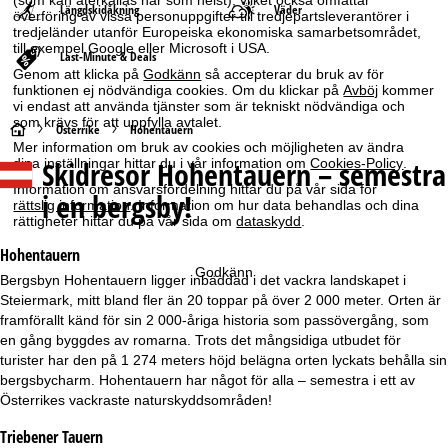
(som kan återkallas när som helst), vilket också omfattar
Längdskidåkning
Väder
överföring av vissa personuppgifter till tredjepartsleverantörer i
tredjeländer utanför Europeiska ekonomiska samarbetsområdet,
till exempel Google eller Microsoft i USA.
Last-Minute & Deals
Genom att klicka på
Godkänn
så accepterar du bruk av för
funktionen ej nödvändiga cookies. Om du klickar på
Avböj
kommer
vi endast att använda tjänster som är tekniskt nödvändiga och
som krävs för att uppfylla avtalet.
S
Österrike
Hohentauern
Mer information om bruk av cookies och möjligheten av ändra
Skidresor
Hohentauern – semestra
dina inställningar hittar du i vår information om
Cookies-Policy
.
t
Information om ansvarsfördelning hittar du på vår sida för
i en bergsby!
rättslig information
. Information om hur data behandlas och dina
a
rättigheter hittar du på vår sida om
dataskydd
.
r
Hohentauern
Godkänn
Bergsbyn Hohentauern ligger inbäddad i det vackra landskapet i
t
Steiermark, mitt bland fler än 20 toppar på över 2 000 meter. Orten är
framförallt känd för sin 2 000-åriga historia som passövergång, som
s
en gång byggdes av romarna. Trots det mångsidiga utbudet för
turister har den på 1 274 meters höjd belägna orten lyckats behålla sin
i
bergsbycharm. Hohentauern har något för alla – semestra i ett av
Österrikes vackraste naturskyddsområden!
d
Triebener Tauern