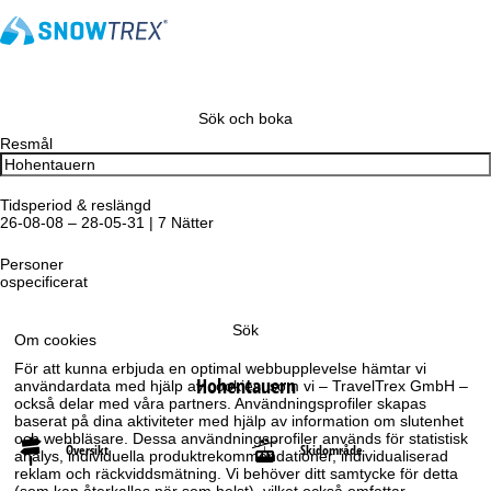
Sök och boka
Resmål
Tidsperiod & reslängd
26-08-08 – 28-05-31 | 7 Nätter
Personer
ospecificerat
Sök
Om cookies
För att kunna erbjuda en optimal webbupplevelse hämtar vi
Hohentauern
användardata med hjälp av cookies, som vi – TravelTrex GmbH –
också delar med våra partners. Användningsprofiler skapas
baserat på dina aktiviteter med hjälp av information om slutenhet
och webbläsare. Dessa användningsprofiler används för statistisk
Översikt
Skidområde
analys, individuella produktrekommendationer, individualiserad
reklam och räckviddsmätning. Vi behöver ditt samtycke för detta