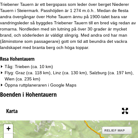
a
Triebener Tauern är ett bergspass som leder över berget Niederer
Tauern i Steiermark. Passhöjden är 1 274 m.ö.h.. Medan de flesta
andra övergångar över Hohe Tauern ännu på 1900-talet bara var
vandringsleder så byggdes Triebener Tauern till en bred väg redan av
romarna. Nordleden med sin lutning på över 30 grader är mycket
brand, och söderleden är väldigt slingrig. Med andra ord har man
(åtminstone som passagerare) gott om tid att beundra det vackra
landskapet med branta berg och höga toppar.
Resa Hohentauern
Tåg: Trieben (ca. 10 km)
Flyg: Graz (ca. 118 km), Linz (ca. 130 km), Salzburg (ca. 197 km),
Wien (ca. 235 km)
Öppna ruttplaneraren i
Google Maps
Boenden i Hohentauern
Karta
+
RELIEF MAP
-