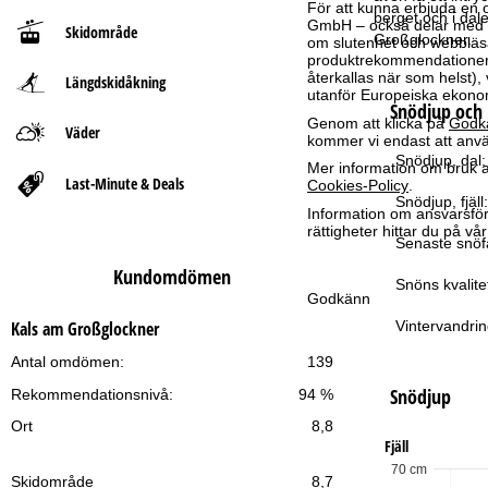
För att kunna erbjuda en 
berget och i da
GmbH – också delar med vå
Skidområde
t
Großglockner.
om slutenhet och webbläsar
produktrekommendationer, 
återkallas när som helst), 
Längdskidåkning
s
utanför Europeiska ekonom
Snödjup och 
Genom att klicka på
Godk
i
Väder
kommer vi endast att använ
Snödjup, dal:
Mer information om bruk av
d
Last-Minute & Deals
Cookies-Policy
.
Snödjup, fjäll:
Information om ansvarsförd
a
rättigheter hittar du på v
Senaste snöfa
Kundomdömen
Snöns kvalite
Godkänn
Vintervandrin
Kals am Großglockner
Antal omdömen:
139
Snödjup
Rekommendationsnivå:
94 %
Ort
8,8
Fjäll
70 cm
Skidområde
8,7