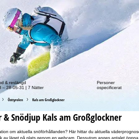
tt erbjudande!
od & reslängd
Personer
 – 28-05-31 | 7 Nätter
ospecificerat
Östtyrolen
Kals am Großglockner
 & Snödjup Kals am Großglockner
tion om aktuella snöförhållanden? Här hittar du aktuella väderprogno
yck av läget på plats genom en webcam. Dessutom anges antalet öppna l