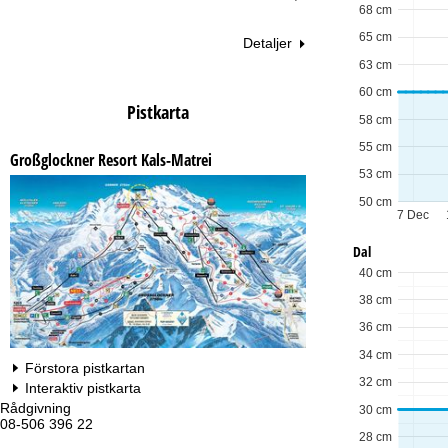
68 cm
65 cm
Detaljer
63 cm
60 cm
Pistkarta
58 cm
55 cm
Großglockner Resort Kals-Matrei
53 cm
50 cm
7 Dec
Dal
40 cm
38 cm
36 cm
34 cm
Förstora pistkartan
32 cm
Interaktiv pistkarta
Rådgivning
Öp
30 cm
08-506 396 22
Må
28 cm
Fr