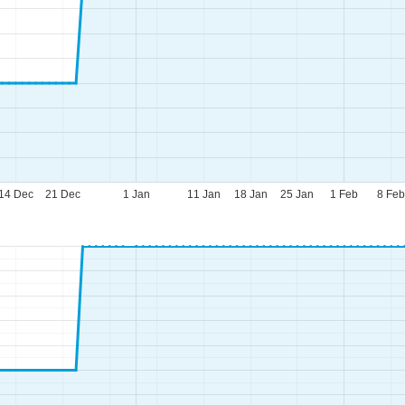
14 Dec
21 Dec
1 Jan
11 Jan
18 Jan
25 Jan
1 Feb
8 Fe
pettider
-To:
09.00–17.00
:
09.00–14.00