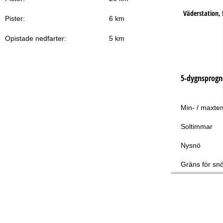
Väderstation, f
Pister:
6 km
Opistade nedfarter:
5 km
5-dygnsprogn
Min- / maxte
Soltimmar
Nysnö
Gräns för snö