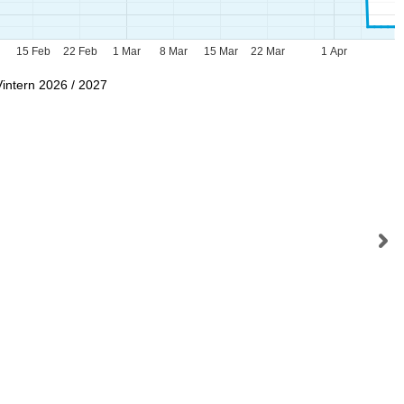
b
15 Feb
22 Feb
1 Mar
8 Mar
15 Mar
22 Mar
1 Apr
Vintern 2026 / 2027