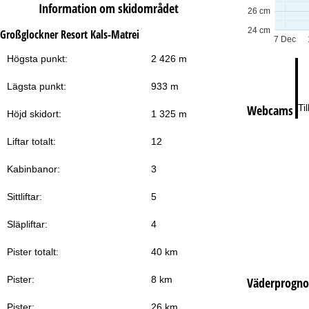
Information om skidområdet
Lö
26 cm
24 cm
Großglockner Resort Kals-Matrei
7 Dec
Högsta punkt:
2 426 m
Lägsta punkt:
933 m
Webcams
Ti
Höjd skidort:
1 325 m
Liftar totalt:
12
Kabinbanor:
3
Sittliftar:
5
Släpliftar:
4
Pister totalt:
40 km
Pister:
8 km
Väderprogno
Pister:
26 km