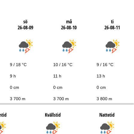
sö
må
ti
26-08-09
26-08-10
26-08-11
9 / 18 °C
10 / 16 °C
9 / 16 °C
9 h
11 h
13 h
0 cm
0 cm
0 cm
3 700 m
3 700 m
3 800 m
htid
Kvällstid
Nattetid