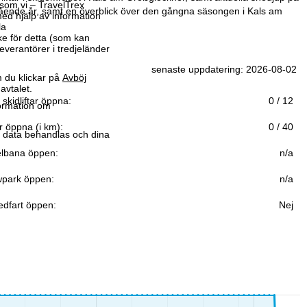
som vi – TravelTrex
gående år, samt en överblick över den gångna säsongen i Kals am
ed hjälp av information
la
ke för detta (som kan
leverantörer i tredjeländer
senaste uppdatering: 2026-08-02
 du klickar på
Avböj
avtalet.
 skidliftar öppna:
0 / 12
formation om
r öppna (i km):
0 / 40
r data behandlas och dina
lbana öppen:
n/a
park öppen:
n/a
edfart öppen:
Nej