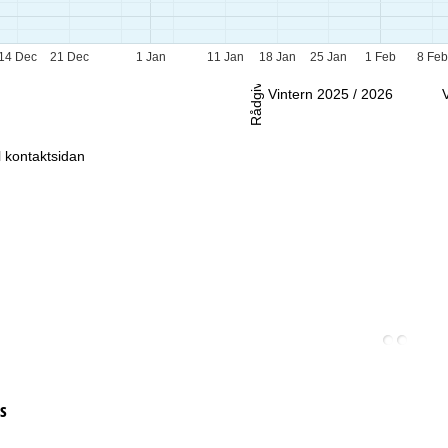
-Sö:
Stängt
14 Dec
21 Dec
1 Jan
11 Jan
18 Jan
25 Jan
1 Feb
8 Fe
Rådgivning
Vintern 2025 / 2026
ll kontaktsidan
s