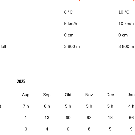
8 °C
10 °C
5 km/h
10 km/h
0 cm
0 cm
fall
3 800 m
3 800 m
2025
Aug
Sep
Okt
Nov
Dec
Jan
)
7 h
6 h
5 h
5 h
5 h
4 h
1
13
60
93
18
66
0
4
6
8
5
9