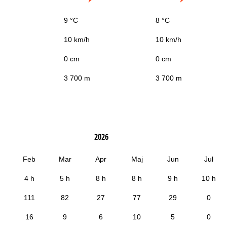
9 °C
8 °C
10 km/h
10 km/h
0 cm
0 cm
3 700 m
3 700 m
2026
Feb
Mar
Apr
Maj
Jun
Jul
4 h
5 h
8 h
8 h
9 h
10 h
111
82
27
77
29
0
16
9
6
10
5
0