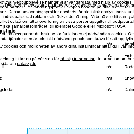
optimal webbupplevelse hämtar vi användardata med hjälp av cookies, 
len. Diagrammet möjliggör en jämförelse av snöförhållandena mot före
ra partners. Användningsprofiler skapas baserat på dina aktiviteter m
e. Dessa användningsprofiler används för statistisk analys, individuel
individualiserad reklam och räckviddsmätning. Vi behöver ditt samtyc
vilket också omfattar överföring av vissa personuppgifter till tredjeparts
iska samarbetsområdet, till exempel Google eller Microsoft i USA.
pistinfo
änn
så accepterar du bruk av för funktionen ej nödvändiga cookies. Om
da tjänster som är tekniskt nödvändiga och som krävs för att uppfylla 
n/a
Antal
 cookies och möjligheten av ändra dina inställningar hittar du i vår in
n/a
Piste
elning hittar du på vår sida för
rättslig information
. Information om hu
år sida om
dataskydd
.
ll:
n/a
Rode
t:
n/a
Snow
gsleder:
n/a
Daln