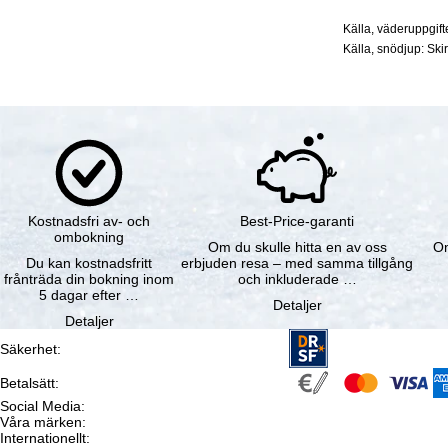
Källa, väderuppgif
Källa, snödjup: Ski
Kostnadsfri av- och
Best-Price-garanti
ombokning
Om du skulle hitta en av oss
Om
Du kan kostnadsfritt
erbjuden resa – med samma tillgång
frånträda din bokning inom
och inkluderade …
5 dagar efter …
Detaljer
Detaljer
Säkerhet
:
Betalsätt
:
Social Media
:
Våra märken
:
Internationellt
: