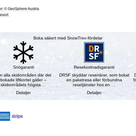
ter: © GeoSphere Austria
resort
Boka säkert med SnowTrex-fördelar
Snögaranti
Resekostnadsgaranti
 alla skidområden där det
DRSF skyddar resenärer, som bokat
bokade liftkortet gäller –
en paketresa eller förbundna
f
skidområdets högsta …
resetjänster hos en …
Detaljer
Detaljer