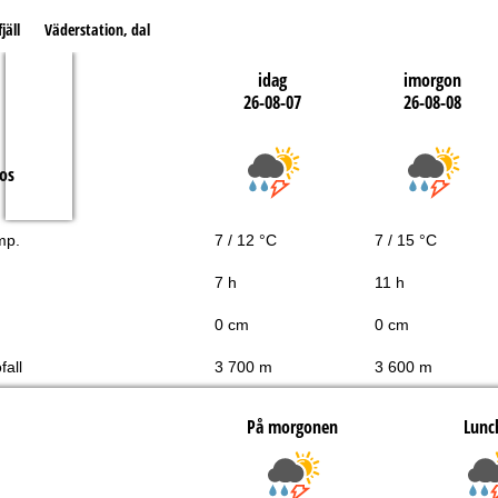
jäll
Väderstation, dal
idag
imorgon
26-08-07
26-08-08
os
mp.
7 / 12 °C
7 / 15 °C
7 h
11 h
0 cm
0 cm
fall
3 700 m
3 600 m
På morgonen
Lunc