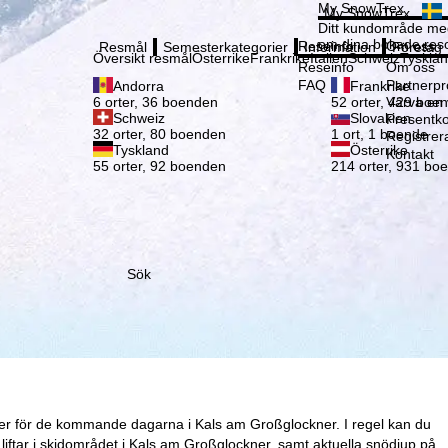
Vänli
My SnowTrex
My SnowTrex
Registrering
Ditt kundområde med
om dina bokade reso
Reseinfo
Om oss
Resmål
Semesterkategorier
Information
Företag
Översikt resmål
Österrike
Frankrike
Italien
Schweiz
Tyskla
Reseinfo
Om oss
FAQ
Partnerp
Andorra
Frankrike
Värva en
6 orter, 36 boenden
52 orter, 429 boe
Schweiz
Slovakien
Presentko
32 orter, 80 boenden
1 ort, 1 boende
Registrer
Tyskland
Österrike
Kontakt
55 orter, 92 boenden
214 orter, 931 bo
Sök
ser för de kommande dagarna i Kals am Großglockner. I regel kan du
iftar i skidområdet i Kals am Großglockner, samt aktuella snödjup på