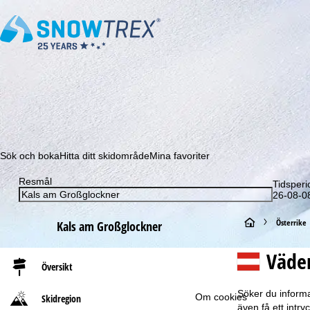
Prenumerera på vårt nyhetsbrev och missa aldrig e
Sök och boka
Hitta ditt skidområde
Mina favoriter
Resmål
Tidsperi
26-08-08
S
Österrike
Kals am Großglockner
t
Väder
Översikt
a
Söker du informa
Om cookies
Skidregion
r
även få ett intr