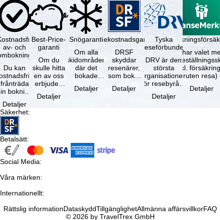
Kostnadsfri
Best-Price-
Snögaranti
Resekostnadsgaranti
Tyska
Avbokningsförsäk
av- och
garanti
reseförbundet
Om alla
DRSF
Du har valet me
ombokning
Om du
skidområden
skyddar
DRV är den
avbeställningss
Du kan
skulle hitta
där det
resenärer,
största
(inkl. försäkrin
ostnadsfritt
en av oss
bokade
som bokat
organisationen
avbruten resa)
frånträda
erbjuden
liftkortet
en
för resebyråer
…
Detaljer
Detaljer
Detaljer
in bokning
resa – med
gäller –
paketresa
och
Detaljer
Detaljer
inom 5
samma
skidområdets
eller
researrangörer
Detaljer
dagar efter
tillgång och
högsta …
förbundna
i Tyskland. …
Säkerhet
:
…
inkluderade
resetjänster
…
hos en …
Betalsätt
:
Social Media
:
Våra märken
:
Internationellt
:
Rättslig information
Dataskydd
Tillgänglighet
Allmänna affärsvillkor
FAQ
© 2026 by TravelTrex GmbH