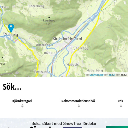
©
Maptoolkit
©
OSM
, © OSM
Sök…
Stjärnkategori
Rekommendationsnivå
Pris
Boka säkert med SnowTrex-fördelar