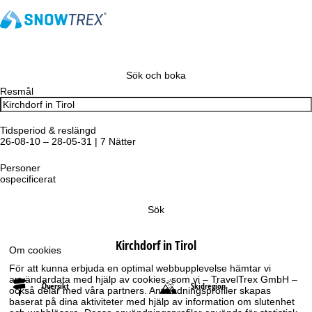
Sök och boka
Resmål
Tidsperiod & reslängd
26-08-10 – 28-05-31 | 7 Nätter
Personer
ospecificerat
Sök
Kirchdorf in Tirol
Om cookies
För att kunna erbjuda en optimal webbupplevelse hämtar vi
användardata med hjälp av cookies, som vi – TravelTrex GmbH –
Översikt
Skidregion
också delar med våra partners. Användningsprofiler skapas
baserat på dina aktiviteter med hjälp av information om slutenhet