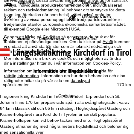
och webbläsare. Dessa användningsprofiler används för statistisk
Skidområde
Längdskidåkning
analys, individuella produktrekommendationer, individualiserad
reklam och räckviddsmätning. Vi behöver ditt samtycke för detta
(som kan återkallas när som helst), vilket också omfattar
Väder
Last-Minute & Deals
överföring av vissa personuppgifter till tredjepartsleverantörer i
tredjeländer utanför Europeiska ekonomiska samarbetsområdet,
till exempel Google eller Microsoft i USA.
Genom att klicka på
Godkänn
så accepterar du bruk av för
S
Österrike
Kitzbüheler Alpen
Kirchdorf in Tirol
funktionen ej nödvändiga cookies. Om du klickar på
Avböj
kommer
vi endast att använda tjänster som är tekniskt nödvändiga och
Längdskidåkning Kirchdorf in Tirol
t
som krävs för att uppfylla avtalet.
Mer information om bruk av cookies och möjligheten av ändra
a
dina inställningar hittar du i vår information om
Cookies-Policy
.
Information om längdskidåkning
Information om ansvarsfördelning hittar du på vår sida för
r
rättslig information
. Information om hur data behandlas och dina
rättigheter hittar du på vår sida om
dataskydd
.
spårkilometer:
170 km
t
Godkänn
I regionen kring Kirchdorf in Tirol, Oberndorf, Erpfendorf och St.
s
Johann finns 170 km preparerade spår i alla svårighetsgrader, varav
84 km i klassisk stil och 86 km i skating. Höghöjdsspåret Gasteig och
i
Kramerhofspåret nära Kirchdorf i Tyrolen är särskilt populära.
Kramerhofloipen kan vid behov täckas med snö. Höghöjdsspåret
d
Gasteig utmanar dig med några meters höjdskillnad och belönar dig
med sensationella vyer.