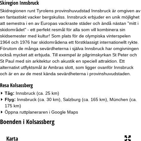
Skiregion Innsbruck
a
Skidregionen runt Tyrolens provinshuvudstad Innsbruck är omgiven av
en fantastiskt vacker bergskuliss. Innsbruck erbjuder en unik möjlighet
att semestra i en av Europas vackraste städer och ändå nästan "mitt i
skidområdet" - ett perfekt resmål för alla som vill kombinera sin
skidsemester med kultur! Som plats för de olympiska vinterspelen
1964 och 1976 har skidområdena ett förstklassigt internationellt rykte.
Förutom de många sevärdheterna i själva Innsbruck har omgivningen
också mycket att erbjuda. Till exempel är pilgrimskyrkan St Peter och
St Paul med sin arkitektur och akustik en speciell attraktion. Ett
alternativt utflyktsmål är Ambras slott, som ligger ovanför Innsbruck
och är en av de mest kända sevärdheterna i provinshuvudstaden.
Resa Kolsassberg
Tåg:
Innsbruck (ca. 25 km)
Flyg:
Innsbruck (ca. 30 km), Salzburg (ca. 165 km), München (ca.
175 km)
Öppna ruttplaneraren i
Google Maps
Boenden i Kolsassberg
Karta