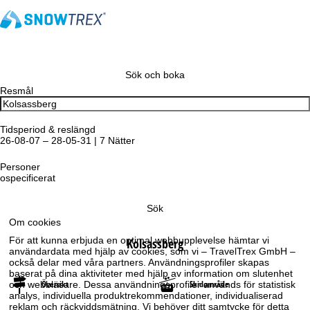
Sök och boka
Resmål
Tidsperiod & reslängd
26-08-07 – 28-05-31 | 7 Nätter
Personer
ospecificerat
Sök
Om cookies
För att kunna erbjuda en optimal webbupplevelse hämtar vi
Kolsassberg
användardata med hjälp av cookies, som vi – TravelTrex GmbH –
också delar med våra partners. Användningsprofiler skapas
baserat på dina aktiviteter med hjälp av information om slutenhet
Översikt
Skidområde
och webbläsare. Dessa användningsprofiler används för statistisk
analys, individuella produktrekommendationer, individualiserad
reklam och räckviddsmätning. Vi behöver ditt samtycke för detta