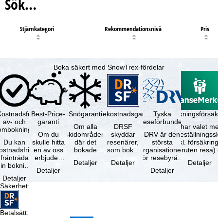
Sök…
Stjärnkategori
Rekommendationsnivå
Pris
Boka säkert med SnowTrex-fördelar
Kostnadsfri
Best-Price-
Snögaranti
Resekostnadsgaranti
Tyska
Avbokningsförsäk
av- och
garanti
reseförbundet
Om alla
DRSF
Du har valet me
ombokning
Om du
skidområden
skyddar
DRV är den
avbeställningss
Du kan
skulle hitta
där det
resenärer,
största
(inkl. försäkrin
ostnadsfritt
en av oss
bokade
som bokat
organisationen
avbruten resa)
frånträda
erbjuden
liftkortet
en
för resebyråer
…
Detaljer
Detaljer
Detaljer
in bokning
resa – med
gäller –
paketresa
och
Detaljer
Detaljer
inom 5
samma
skidområdets
eller
researrangörer
Detaljer
dagar efter
tillgång och
högsta …
förbundna
i Tyskland. …
Säkerhet
:
…
inkluderade
resetjänster
…
hos en …
Betalsätt
: