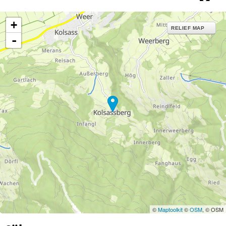
+
RELIEF MAP
-
©
Maptoolkit
©
OSM
, © OSM