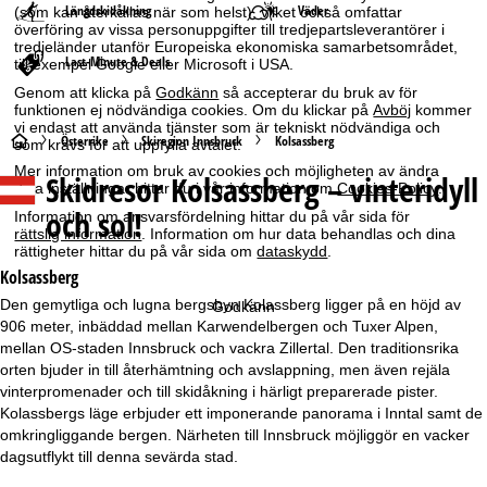
Längdskidåkning
Väder
(som kan återkallas när som helst), vilket också omfattar
överföring av vissa personuppgifter till tredjepartsleverantörer i
tredjeländer utanför Europeiska ekonomiska samarbetsområdet,
Last-Minute & Deals
till exempel Google eller Microsoft i USA.
Genom att klicka på
Godkänn
så accepterar du bruk av för
funktionen ej nödvändiga cookies. Om du klickar på
Avböj
kommer
vi endast att använda tjänster som är tekniskt nödvändiga och
S
Österrike
Skiregion Innsbruck
Kolsassberg
som krävs för att uppfylla avtalet.
Mer information om bruk av cookies och möjligheten av ändra
Skidresor
Kolsassberg – vinteridyll
t
dina inställningar hittar du i vår information om
Cookies-Policy
.
och sol!
Information om ansvarsfördelning hittar du på vår sida för
a
rättslig information
. Information om hur data behandlas och dina
rättigheter hittar du på vår sida om
dataskydd
.
r
Kolsassberg
Den gemytliga och lugna bergsbyn Kolassberg ligger på en höjd av
Godkänn
t
906 meter, inbäddad mellan Karwendelbergen och Tuxer Alpen,
mellan OS-staden Innsbruck och vackra Zillertal. Den traditionsrika
s
orten bjuder in till återhämtning och avslappning, men även rejäla
vinterpromenader och till skidåkning i härligt preparerade pister.
i
Kolassbergs läge erbjuder ett imponerande panorama i Inntal samt de
omkringliggande bergen. Närheten till Innsbruck möjliggör en vacker
d
dagsutflykt till denna sevärda stad.