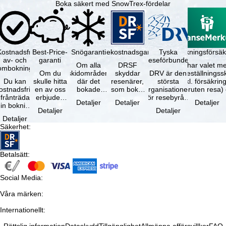
Boka säkert med SnowTrex-fördelar
Kostnadsfri
Best-Price-
Snögaranti
Resekostnadsgaranti
Tyska
Avbokningsförsäk
av- och
garanti
reseförbundet
Om alla
DRSF
Du har valet me
ombokning
Om du
skidområden
skyddar
DRV är den
avbeställningss
Du kan
skulle hitta
där det
resenärer,
största
(inkl. försäkrin
ostnadsfritt
en av oss
bokade
som bokat
organisationen
avbruten resa)
frånträda
erbjuden
liftkortet
en
för resebyråer
…
Detaljer
Detaljer
Detaljer
in bokning
resa – med
gäller –
paketresa
och
Detaljer
Detaljer
inom 5
samma
skidområdets
eller
researrangörer
Detaljer
dagar efter
tillgång och
högsta …
förbundna
i Tyskland. …
Säkerhet
:
…
inkluderade
resetjänster
…
hos en …
Betalsätt
:
Social Media
:
Våra märken
:
Internationellt
: