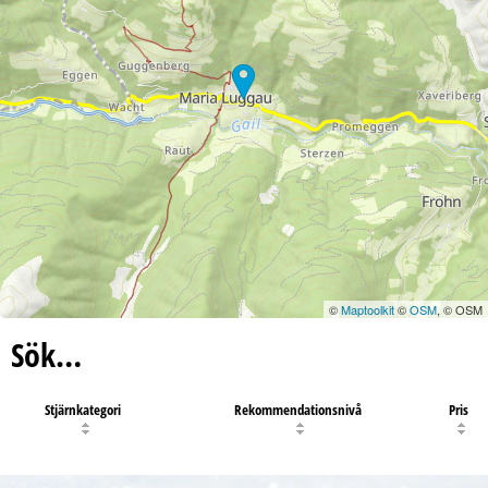
©
Maptoolkit
©
OSM
, © OSM
Sök…
Stjärnkategori
Rekommendationsnivå
Pris