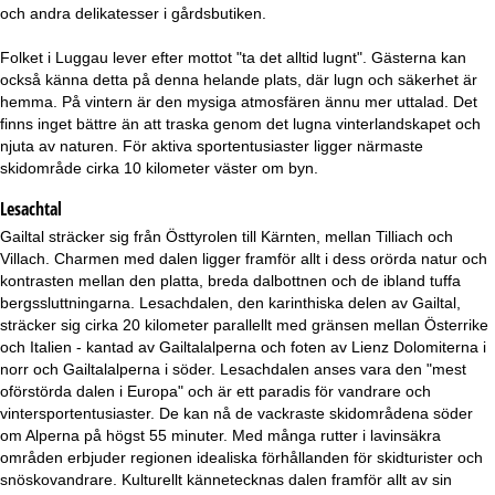
a
och andra delikatesser i gårdsbutiken.
Folket i Luggau lever efter mottot "ta det alltid lugnt". Gästerna kan
också känna detta på denna helande plats, där lugn och säkerhet är
hemma. På vintern är den mysiga atmosfären ännu mer uttalad. Det
finns inget bättre än att traska genom det lugna vinterlandskapet och
njuta av naturen. För aktiva sportentusiaster ligger närmaste
skidområde cirka 10 kilometer väster om byn.
Lesachtal
Gailtal sträcker sig från Östtyrolen till Kärnten, mellan Tilliach och
Villach. Charmen med dalen ligger framför allt i dess orörda natur och
kontrasten mellan den platta, breda dalbottnen och de ibland tuffa
bergssluttningarna. Lesachdalen, den karinthiska delen av Gailtal,
sträcker sig cirka 20 kilometer parallellt med gränsen mellan Österrike
och Italien - kantad av Gailtalalperna och foten av Lienz Dolomiterna i
norr och Gailtalalperna i söder. Lesachdalen anses vara den "mest
oförstörda dalen i Europa" och är ett paradis för vandrare och
vintersportentusiaster. De kan nå de vackraste skidområdena söder
om Alperna på högst 55 minuter. Med många rutter i lavinsäkra
områden erbjuder regionen idealiska förhållanden för skidturister och
snöskovandrare. Kulturellt kännetecknas dalen framför allt av sin