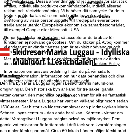
och webbläsare. Dessa användningsprofiler används för statistisk
Skidområde
Längdskidåkning
analys, individuella produktrekommendationer, individualiserad
reklam och räckviddsmätning. Vi behöver ditt samtycke för detta
(som kan återkallas när som helst), vilket också omfattar
Väder
Last-Minute & Deals
överföring av vissa personuppgifter till tredjepartsleverantörer i
tredjeländer utanför Europeiska ekonomiska samarbetsområdet,
till exempel Google eller Microsoft i USA.
Genom att klicka på
Godkänn
så accepterar du bruk av för
S
Österrike
Maria Luggau
funktionen ej nödvändiga cookies. Om du klickar på
Avböj
kommer
vi endast att använda tjänster som är tekniskt nödvändiga och
Skidresor
Maria Luggau - Idylliska
t
som krävs för att uppfylla avtalet.
Mühldorf i Lesachdalen!
Mer information om bruk av cookies och möjligheten av ändra
a
dina inställningar hittar du i vår information om
Cookies-Policy
.
Information om ansvarsfördelning hittar du på vår sida för
r
Maria Luggau
rättslig information
. Information om hur data behandlas och dina
rättigheter hittar du på vår sida om
dataskydd
.
Den lilla byn Maria Luggau ligger i Lesachdalens natursköna
t
omgivningar. Den historiska byn är känd för tre saker: gamla
vattenkvarnar, den magnifika basilikan och framför allt en fantastisk
Godkänn
s
vintersemester. Maria Luggau har varit en välkänd pilgrimsort sedan
1500-talet. Det historiska klosterkomplexet och pilgrimskyrkan Maria
i
Schnee i byns centrum - den enda basilikan i Kärnten - vittnar om
detta! Vardagslivet i Luggau präglas också av mjölnaryrket. Fem
d
gamla vattenkvarnar är fortfarande i drift tack vare kvarnföreningen
och maler färsk spannmål. Cirka 60 lokala bönder säljer färskt bröd