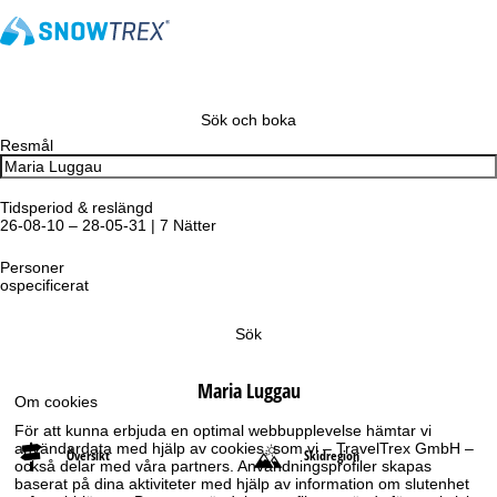
Sök och boka
Resmål
Tidsperiod & reslängd
26-08-10 – 28-05-31 | 7 Nätter
Personer
ospecificerat
Sök
Maria Luggau
Om cookies
För att kunna erbjuda en optimal webbupplevelse hämtar vi
användardata med hjälp av cookies, som vi – TravelTrex GmbH –
Översikt
Skidregion
också delar med våra partners. Användningsprofiler skapas
baserat på dina aktiviteter med hjälp av information om slutenhet