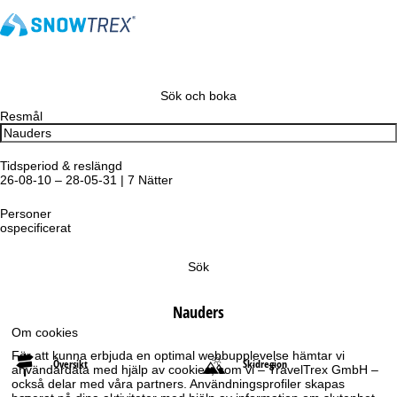
Sök och boka
Resmål
Tidsperiod & reslängd
26-08-10 – 28-05-31 | 7 Nätter
Personer
ospecificerat
Sök
Nauders
Om cookies
För att kunna erbjuda en optimal webbupplevelse hämtar vi
Översikt
Skidregion
användardata med hjälp av cookies, som vi – TravelTrex GmbH –
också delar med våra partners. Användningsprofiler skapas