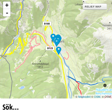
+
RELIEF MAP
-
©
Maptoolkit
©
OSM
, © OSM
Sök…