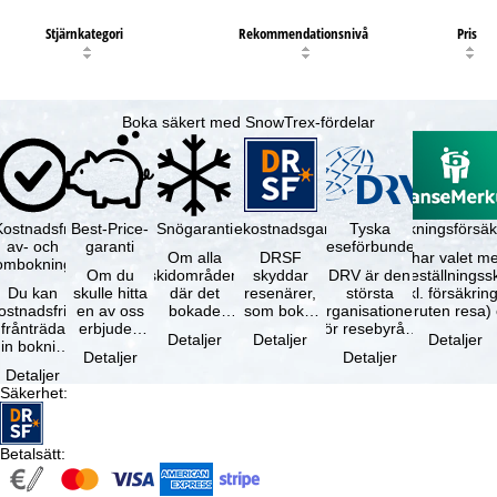
Stjärnkategori
Rekommendationsnivå
Pris
Boka säkert med SnowTrex-fördelar
Kostnadsfri
Best-Price-
Snögaranti
Resekostnadsgaranti
Tyska
Avbokningsförsäk
av- och
garanti
reseförbundet
Om alla
DRSF
Du har valet me
ombokning
Om du
skidområden
skyddar
DRV är den
avbeställningss
Du kan
skulle hitta
där det
resenärer,
största
(inkl. försäkrin
ostnadsfritt
en av oss
bokade
som bokat
organisationen
avbruten resa)
frånträda
erbjuden
liftkortet
en
för resebyråer
…
Detaljer
Detaljer
Detaljer
in bokning
resa – med
gäller –
paketresa
och
Detaljer
Detaljer
inom 5
samma
skidområdets
eller
researrangörer
Detaljer
dagar efter
tillgång och
högsta …
förbundna
i Tyskland. …
Säkerhet
:
…
inkluderade
resetjänster
…
hos en …
Betalsätt
: