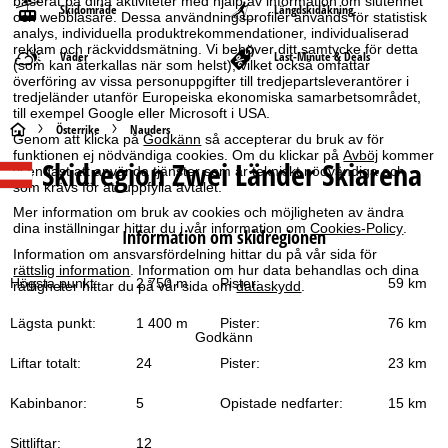
baserat på dina aktiviteter med hjälp av information om slutenhet
Skidområde
Längdskidåkning
och webbläsare. Dessa användningsprofiler används för statistisk
analys, individuella produktrekommendationer, individualiserad
reklam och räckviddsmätning. Vi behöver ditt samtycke för detta
Väder
Last-Minute & Deals
(som kan återkallas när som helst), vilket också omfattar
överföring av vissa personuppgifter till tredjepartsleverantörer i
tredjeländer utanför Europeiska ekonomiska samarbetsområdet,
till exempel Google eller Microsoft i USA.
S
Österrike
Nauders
Genom att klicka på
Godkänn
så accepterar du bruk av för
funktionen ej nödvändiga cookies. Om du klickar på
Avböj
kommer
Skidregion Zwei Länder Skiarena
t
vi endast att använda tjänster som är tekniskt nödvändiga och
som krävs för att uppfylla avtalet.
a
Mer information om bruk av cookies och möjligheten av ändra
dina inställningar hittar du i vår information om
Cookies-Policy
.
Information om skidregionen
r
Information om ansvarsfördelning hittar du på vår sida för
rättslig information
. Information om hur data behandlas och dina
Högsta punkt:
2 750 m
Pister:
59 km
rättigheter hittar du på vår sida om
dataskydd
.
t
Lägsta punkt:
1 400 m
Pister:
76 km
s
Godkänn
Liftar totalt:
24
Pister:
23 km
i
Kabinbanor:
5
Opistade nedfarter:
15 km
d
Sittliftar:
12