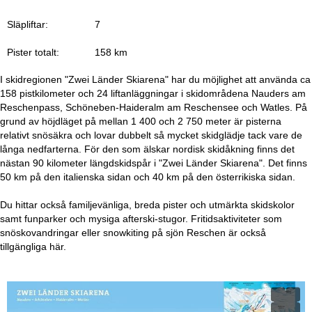
a
Släpliftar:
7
Pister totalt:
158 km
I skidregionen "Zwei Länder Skiarena" har du möjlighet att använda ca
158 pistkilometer och 24 liftanläggningar i skidområdena Nauders am
Reschenpass, Schöneben-Haideralm am Reschensee och Watles. På
grund av höjdläget på mellan 1 400 och 2 750 meter är pisterna
relativt snösäkra och lovar dubbelt så mycket skidglädje tack vare de
långa nedfarterna. För den som älskar nordisk skidåkning finns det
nästan 90 kilometer längdskidspår i "Zwei Länder Skiarena". Det finns
50 km på den italienska sidan och 40 km på den österrikiska sidan.
Du hittar också familjevänliga, breda pister och utmärkta skidskolor
samt funparker och mysiga afterski-stugor. Fritidsaktiviteter som
snöskovandringar eller snowkiting på sjön Reschen är också
tillgängliga här.