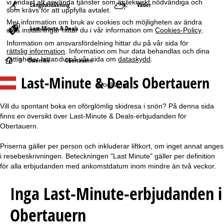
vi endast att använda tjänster som är tekniskt nödvändiga och
Längdskidåkning
Väder
som krävs för att uppfylla avtalet.
Mer information om bruk av cookies och möjligheten av ändra
Last-Minute & Deals
dina inställningar hittar du i vår information om
Cookies-Policy
.
Information om ansvarsfördelning hittar du på vår sida för
rättslig information
. Information om hur data behandlas och dina
rättigheter hittar du på vår sida om
dataskydd
.
S
Österrike
Obertauern
Last-Minute & Deals Obertauern
t
Godkänn
a
Vill du spontant boka en oförglömlig skidresa i snön? På denna sida
finns en översikt över Last-Minute & Deals-erbjudanden för
r
Obertauern.
t
Priserna gäller per person och inkluderar liftkort, om inget annat anges
i resebeskrivningen. Beteckningen "Last Minute" gäller per definition
s
för alla erbjudanden med ankomstdatum inom mindre än två veckor.
i
Inga Last-Minute-erbjudanden i
d
Obertauern
a