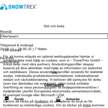
Sök och boka
Resmål
Tidsperiod & reslängd
26-08-11 – 28-05-31 | 7 Nätter
Om cookies
För att kunna erbjuda en optimal webbupplevelse hämtar vi
Personer
användardata med hjälp av cookies, som vi – TravelTrex GmbH –
ospecificerat
också delar med våra partners. Användningsprofiler skapas
baserat på dina aktiviteter med hjälp av information om slutenhet
och webbläsare. Dessa användningsprofiler används för statistisk
Sök
analys, individuella produktrekommendationer, individualiserad
reklam och räckviddsmätning. Vi behöver ditt samtycke för detta
(som kan återkallas när som helst), vilket också omfattar
Obertauern
överföring av vissa personuppgifter till tredjepartsleverantörer i
tredjeländer utanför Europeiska ekonomiska samarbetsområdet,
till exempel Google eller Microsoft i USA.
Översikt
Skidområde
Genom att klicka på
Godkänn
så accepterar du bruk av för
funktionen ej nödvändiga cookies. Om du klickar på
Avböj
kommer