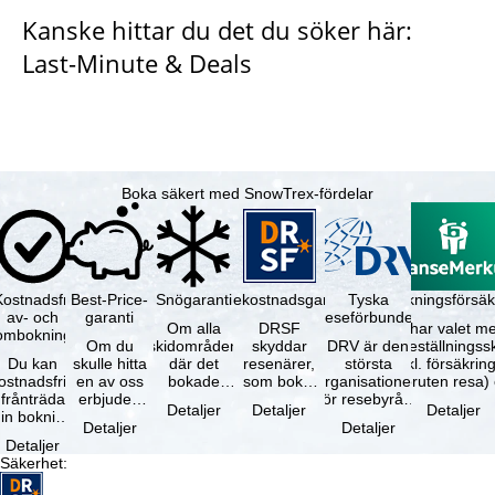
Kanske hittar du det du söker här:
Last-Minute & Deals
Boka säkert med SnowTrex-fördelar
Kostnadsfri
Best-Price-
Snögaranti
Resekostnadsgaranti
Tyska
Avbokningsförsäk
av- och
garanti
reseförbundet
Om alla
DRSF
Du har valet me
ombokning
Om du
skidområden
skyddar
DRV är den
avbeställningss
Du kan
skulle hitta
där det
resenärer,
största
(inkl. försäkrin
ostnadsfritt
en av oss
bokade
som bokat
organisationen
avbruten resa)
frånträda
erbjuden
liftkortet
en
för resebyråer
…
Detaljer
Detaljer
Detaljer
in bokning
resa – med
gäller –
paketresa
och
Detaljer
Detaljer
inom 5
samma
skidområdets
eller
researrangörer
Detaljer
dagar efter
tillgång och
högsta …
förbundna
i Tyskland. …
Säkerhet
:
…
inkluderade
resetjänster
…
hos en …