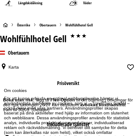
Längdskidåkning
Väder
S
Österrike
Obertauern
Wohlfühlhotel Gell
Wohlfühlhotel Gell
***
t
a
Obertauern
r
Karta
t
Prisöversikt
s
Om cookies
För att kunna erbjuda en optimal webbupplevelse hämtar vi
i
Boka utan risk:
lägg till
Flex-Option
till din bokning | Bokningar för
användardata med hjälp av cookies, som vi – TravelTrex GmbH –
den nya säsongen 26/27 kan dessutom
avbokas kostnadsfritt
också delar med våra partners. Användningsprofiler skapas
fram till 30/09.
(Detaljer)
d
baserat på dina aktiviteter med hjälp av information om slutenhet
och webbläsare. Dessa användningsprofiler används för statistisk
analys, individuella produktrekommendationer, individualiserad
Inkluderade tjänster
a
reklam och räckviddsmätning. Vi behöver ditt samtycke för detta
(som kan återkallas när som helst), vilket också omfattar