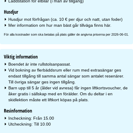
Laddstation för elbilar (i mån av tillgång)
Husdjur
Husdjur mot förfrågan (ca. 10 € per djur och natt, utan foder)
Mer information om hur man bäst går tillväga finns
här
.
För alla kostnader som ska betalas på plats gäller de angivna priserna per 2026-06-01.
Viktig information
Boendet är inte rullstolsanpassat.
Vid bokning av flerbäddsrum eller rum med extrasängar ges
endast tillgång till samma antal sängar som antalet resenärer.
Till övriga sängar ges ingen tillgång.
Barn upp till 5 år (ålder vid avresa) får ingen liftkortsvoucher, de
åker gratis i sällskap med en förälder. Om du deltar i en
skidlektion måste ett liftkort köpas på plats.
Resinformation
Incheckning: Från 15.00
Utcheckning: Till 10.00