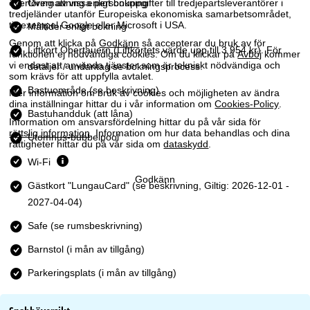
överföring av vissa personuppgifter till tredjepartsleverantörer i
Övernattning enligt bokning
tredjeländer utanför Europeiska ekonomiska samarbetsområdet,
till exempel Google eller Microsoft i USA.
Måltider enligt bokning
Genom att klicka på
Godkänn
så accepterar du bruk av för
Liftkort Obertauern
(Liftkortets värde upp till 3 954 kr). För
funktionen ej nödvändiga cookies. Om du klickar på
Avböj
kommer
vi endast att använda tjänster som är tekniskt nödvändiga och
detaljer / undantag se bokningsprocess.
som krävs för att uppfylla avtalet.
Bastuområde (se beskrivning)
Mer information om bruk av cookies och möjligheten av ändra
dina inställningar hittar du i vår information om
Cookies-Policy
.
Bastuhandduk (att låna)
Information om ansvarsfördelning hittar du på vår sida för
rättslig information
. Information om hur data behandlas och dina
Utomhus-bubbelpool
rättigheter hittar du på vår sida om
dataskydd
.
Wi-Fi
Godkänn
Gästkort "LungauCard" (se beskrivning, Giltig: 2026-12-01 -
2027-04-04)
Safe (se rumsbeskrivning)
Barnstol (i mån av tillgång)
Parkeringsplats (i mån av tillgång)