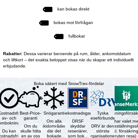
kan bokas direkt
bokas mot förfrågan
fullbokat
Rabatter:
Dessa varierar beroende på rum, ålder, ankomstdatum
och liftkort – det exakta beloppet visas när du skapar ett individuellt
erbjudande.
Boka säkert med SnowTrex-fördelar
Kostnadsfri
Best-Price-
Snögaranti
Resekostnadsgaranti
Tyska
Avbokningsförsäk
av- och
garanti
reseförbundet
Om alla
DRSF
Du har valet me
ombokning
Om du
skidområden
skyddar
DRV är den
avbeställningss
Du kan
skulle hitta
där det
resenärer,
största
(inkl. försäkrin
ostnadsfritt
en av oss
bokade
som bokat
organisationen
avbruten resa)