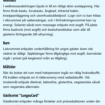
Wellness
I wellnessavdelningen bjuds in till en riktigt skön avslappning. Här
finns finsk bastu, furubastu, ångbad, infraröd kabin,
kneippanläggning och utomhusbubbelpool. Lugn och ro kan hittas
i vilorummet på vattensängar, och i förfriskningsrummet kan ny
energi. Solariet såväl som massage erbjuds mot avgift. På plats
finns badrock (mot avgift) och bastuhanddukar som står till
gästens förfogande (till uthyrning).
Barn
Lekrummet erbjuder underhållning för yngre gäster även när
vädret är dåligt. Spjälsängar finns tillgängliga mot avgift, barnstolar
ingår i priset (på begäran/i mån av tillgång).
Måltider
När du bokar ett rum med halvpension ingår en riklig frukostbuffé.
På kvällen erbjuds en 4-rättersmeny med salladsbuffé. Vid
önskemål erbjuds dietmat, laktosfria, glutenfria, vegetariska såväl
som veganska alternativ.
Gästkortet "LungauCard"
Gästkortet erbjuder många fördelar och prisreduktioner under din