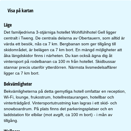
Visa på kartan
Läge
Det familjedrivna 3-stjärniga hotellet Wohlfühlhotel Gell ligger
centralt i Tweng. De centrala delarna av Obertauern, som alltid är
värda ett besök, nås ca 7 km. Bergbanan som ger tillgång till
skidområdet, är belägen ca 7 km bort. En mängd möjligheter att
åka längdskidor finns i närheten. Du kan också ägna dig åt
vintersport på rodelbanan ca 100 m från hotellet. Skidbussar
stannar precis utanför ytterdörren. Närmsta livsmedelsaffärer
ligger ca 7 km bort.
Bekvämligheter
Bekvämligheterna på detta gemytliga hotell omfattar en reception,
Wi-Fi, lounge, frukostrum, hotellrestaurangen, hotellbar och
vinterträdgård. Vintersportutrustning kan lagras i ett skid- och
snowboardrum. På plats finns det parkeringsplatser och en
laddstation för elbilar (mot avgift, ca 100 m bort) - i mån av
tillgång.