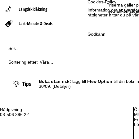
Cookies-Policy
.
Priserna gäller p
Längdskidåkning
Information om ansvarsförd
t
med ankomstdatu
rättigheter hittar du på v
Last-Minute & Deals
s
Godkänn
i
Sök...
d
a
Sortering efter:
Våra
rekommendationer
Boka utan risk:
lägg till
Flex-Option
till din bokn
Tips
30/09.
(Detaljer)
Rådgivning
Öp
08-506 396 22
Må
Fr
Lö