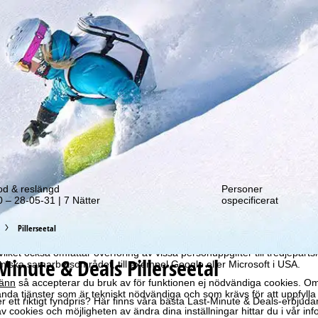
tt erbjudande!
od & reslängd
Personer
 – 28-05-31 | 7 Nätter
ospecificerat
optimal webbupplevelse hämtar vi användardata med hjälp av cookies, 
ra partners. Användningsprofiler skapas baserat på dina aktiviteter m
Pillerseetal
e. Dessa användningsprofiler används för statistisk analys, individuel
individualiserad reklam och räckviddsmätning. Vi behöver ditt samtyc
vilket också omfattar överföring av vissa personuppgifter till tredjeparts
Minute & Deals Pillerseetal
iska samarbetsområdet, till exempel Google eller Microsoft i USA.
änn
så accepterar du bruk av för funktionen ej nödvändiga cookies. Om
da tjänster som är tekniskt nödvändiga och som krävs för att uppfylla 
er ett riktigt fyndpris? Här finns våra bästa Last-Minute & Deals-erbjuda
 cookies och möjligheten av ändra dina inställningar hittar du i vår in