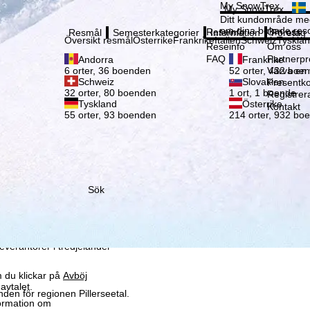
Vänli
My SnowTrex
My SnowTrex
Registrering
Ditt kundområde med
om dina bokade reso
Reseinfo
Om oss
Resmål
Semesterkategorier
Information
Företag
Översikt resmål
Österrike
Frankrike
Italien
Schweiz
Tyskla
Reseinfo
Om oss
FAQ
Partnerp
Andorra
Frankrike
Värva en
6 orter, 36 boenden
52 orter, 432 boe
Schweiz
Slovakien
Presentko
32 orter, 80 boenden
1 ort, 1 boende
Registrer
Tyskland
Österrike
Kontakt
55 orter, 93 boenden
214 orter, 932 bo
Sök
som vi – TravelTrex
ed hjälp av information
la
ke för detta (som kan
leverantörer i tredjeländer
 du klickar på
Avböj
avtalet.
nden för regionen Pillerseetal.
formation om