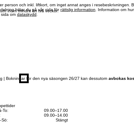
er person och inkl. liftkort, om inget annat anges i resebeskrivningen. 
elning hittar du på vår sida för
rättslig information
. Information om hu
m inom mindre än två veckor.
år sida om
dataskydd
.
ing | Bokningar för den nya säsongen 26/27 kan dessutom
avbokas kos
pettider
-To:
09.00–17.00
:
09.00–14.00
-Sö:
Stängt