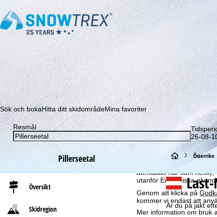
Prenumerera på vårt nyhetsbrev och missa aldrig e
Sök och boka
Hitta ditt skidområde
Mina favoriter
Resmål
Om cookies
Tidsperi
26-08-10
För att kunna erbjuda en 
GmbH – också delar med vå
S
Österrike
Pillerseetal
om slutenhet och webbläsar
produktrekommendationer, 
återkallas när som helst), 
t
Last-
utanför Europeiska ekonom
Översikt
Genom att klicka på
Godk
a
kommer vi endast att använ
Är du på jakt eft
Skidregion
Mer information om bruk av
r