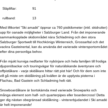
a
Släpliftar:
91
rullband:
13
Med liftkortet "Ski amadé" öppnar ca 760 pistkilometer (inkl. skidrutter)
upp för oanade möjligheter i Salzburger Land. Från det imponerande
sammankopplade skidområdet nära Schladming och den stora
Salzburger Sportwelt till Hochkönigs Winterreich, Grossarltal och det
vackra Gasteinertal, kan du använda det varierade vintersportområdet
efter dina personliga behov.
Från mjukt kurviga nedfarter för nybörjare och hela familjen till frodiga
djupsnöbackar och touringvägar för naturälskande äventyrare och
offpiståkare - varje skidåkare hittar rätt pist här! Och för dem som inte
vill gå miste om skidåkning på kvällen är de upplysta pisterna i
Flachau, Bad Gastein och Schladming helt rätt.
Snowboardåkare är bortskämda med varierade Snowparks och
många element som half- och quarterpipes eller boardercross! Detta
ger dig nästan obegränsad skidåkning - vintererbjudandet i Ski amadé
är helt imponerande!