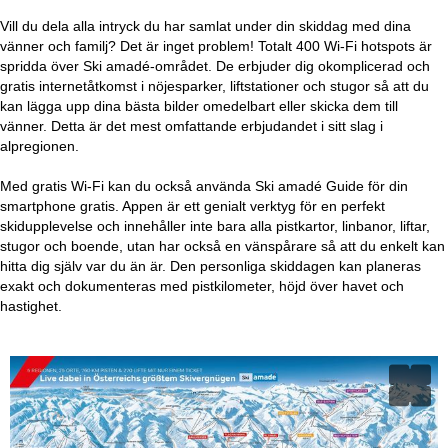
Vill du dela alla intryck du har samlat under din skiddag med dina
vänner och familj? Det är inget problem! Totalt 400 Wi-Fi hotspots är
spridda över Ski amadé-området. De erbjuder dig okomplicerad och
gratis internetåtkomst i nöjesparker, liftstationer och stugor så att du
kan lägga upp dina bästa bilder omedelbart eller skicka dem till
vänner. Detta är det mest omfattande erbjudandet i sitt slag i
alpregionen.
Med gratis Wi-Fi kan du också använda Ski amadé Guide för din
smartphone gratis. Appen är ett genialt verktyg för en perfekt
skidupplevelse och innehåller inte bara alla pistkartor, linbanor, liftar,
stugor och boende, utan har också en vänspårare så att du enkelt kan
hitta dig själv var du än är. Den personliga skiddagen kan planeras
exakt och dokumenteras med pistkilometer, höjd över havet och
hastighet.