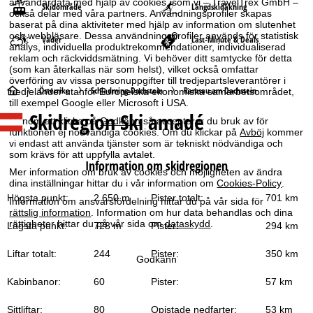
användardata med hjälp av cookies, som vi – TravelTrex GmbH –
Skidområde
Längdskidåkning
också delar med våra partners. Användningsprofiler skapas
baserat på dina aktiviteter med hjälp av information om slutenhet
och webbläsare. Dessa användningsprofiler används för statistisk
Väder
Last-Minute & Deals
analys, individuella produktrekommendationer, individualiserad
reklam och räckviddsmätning. Vi behöver ditt samtycke för detta
(som kan återkallas när som helst), vilket också omfattar
överföring av vissa personuppgifter till tredjepartsleverantörer i
S
Österrike
Schladming-Dachstein
Ramsau am Dachstein
tredjeländer utanför Europeiska ekonomiska samarbetsområdet,
till exempel Google eller Microsoft i USA.
Skidregion Ski amadé
t
Genom att klicka på
Godkänn
så accepterar du bruk av för
funktionen ej nödvändiga cookies. Om du klickar på
Avböj
kommer
vi endast att använda tjänster som är tekniskt nödvändiga och
a
som krävs för att uppfylla avtalet.
Information om skidregionen
Mer information om bruk av cookies och möjligheten av ändra
r
dina inställningar hittar du i vår information om
Cookies-Policy
.
Högsta punkt:
2 650 m
Pister totalt:
701 km
Information om ansvarsfördelning hittar du på vår sida för
t
rättslig information
. Information om hur data behandlas och dina
rättigheter hittar du på vår sida om
dataskydd
.
Lägsta punkt:
728 m
Pister:
294 km
s
Liftar totalt:
244
Pister:
350 km
Godkänn
i
Kabinbanor:
60
Pister:
57 km
d
Sittliftar:
80
Opistade nedfarter:
53 km