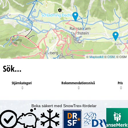
©
Maptoolkit
©
OSM
, © OSM
Sök…
Stjärnkategori
Rekommendationsnivå
Pris
Boka säkert med SnowTrex-fördelar