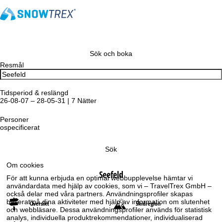
Sök och boka
Resmål
Tidsperiod & reslängd
26-08-07 – 28-05-31 | 7 Nätter
Personer
ospecificerat
Sök
Om cookies
Seefeld
För att kunna erbjuda en optimal webbupplevelse hämtar vi
användardata med hjälp av cookies, som vi – TravelTrex GmbH –
också delar med våra partners. Användningsprofiler skapas
baserat på dina aktiviteter med hjälp av information om slutenhet
Översikt
Skidregion
och webbläsare. Dessa användningsprofiler används för statistisk
analys, individuella produktrekommendationer, individualiserad