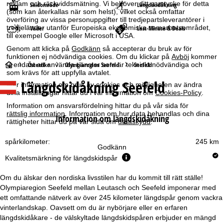
reklam och räckviddsmätning. Vi behöver ditt samtycke för detta
Skidområde
Längdskidåkning
(som kan återkallas när som helst), vilket också omfattar
överföring av vissa personuppgifter till tredjepartsleverantörer i
tredjeländer utanför Europeiska ekonomiska samarbetsområdet,
Väder
Last-Minute & Deals
till exempel Google eller Microsoft i USA.
Genom att klicka på
Godkänn
så accepterar du bruk av för
funktionen ej nödvändiga cookies. Om du klickar på
Avböj
kommer
S
vi endast att använda tjänster som är tekniskt nödvändiga och
Österrike
Olympiaregion Seefeld
Seefeld
som krävs för att uppfylla avtalet.
Längdskidåkning Seefeld
t
Mer information om bruk av cookies och möjligheten av ändra
dina inställningar hittar du i vår information om
Cookies-Policy
.
a
Information om ansvarsfördelning hittar du på vår sida för
rättslig information
. Information om hur data behandlas och dina
Information om längdskidåkning
rättigheter hittar du på vår sida om
dataskydd
.
r
spårkilometer:
245 km
t
Godkänn
Kvalitetsmärkning för längdskidspår
s
Om du älskar den nordiska livsstilen har du kommit till rätt ställe!
i
Olympiaregion Seefeld mellan Leutasch och Seefeld imponerar med
ett omfattande nätverk av över 245 kilometer längdspår genom vackra
vinterlandskap. Oavsett om du är nybörjare eller en erfaren
d
längdskidåkare - de välskyltade längdskidspåren erbjuder en mängd