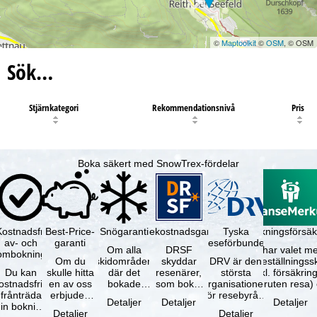
©
Maptoolkit
©
OSM
, © OSM
Sök…
Stjärnkategori
Rekommendationsnivå
Pris
Boka säkert med SnowTrex-fördelar
Kostnadsfri
Best-Price-
Snögaranti
Resekostnadsgaranti
Tyska
Avbokningsförsäk
av- och
garanti
reseförbundet
Om alla
DRSF
Du har valet me
ombokning
Om du
skidområden
skyddar
DRV är den
avbeställningss
Du kan
skulle hitta
där det
resenärer,
största
(inkl. försäkrin
ostnadsfritt
en av oss
bokade
som bokat
organisationen
avbruten resa)
frånträda
erbjuden
liftkortet
en
för resebyråer
…
Detaljer
Detaljer
Detaljer
in bokning
resa – med
gäller –
paketresa
och
Detaljer
Detaljer