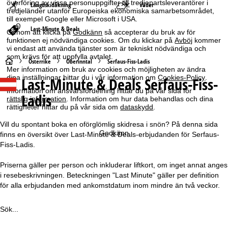
överföring av vissa personuppgifter till tredjepartsleverantörer i
Längdskidåkning
Väder
tredjeländer utanför Europeiska ekonomiska samarbetsområdet,
till exempel Google eller Microsoft i USA.
Last-Minute & Deals
Genom att klicka på
Godkänn
så accepterar du bruk av för
funktionen ej nödvändiga cookies. Om du klickar på
Avböj
kommer
vi endast att använda tjänster som är tekniskt nödvändiga och
som krävs för att uppfylla avtalet.
S
Österrike
Oberinntal
Serfaus-Fiss-Ladis
Mer information om bruk av cookies och möjligheten av ändra
dina inställningar hittar du i vår information om
Cookies-Policy
.
Last-Minute & Deals Serfaus-Fiss-
t
Information om ansvarsfördelning hittar du på vår sida för
Ladis
rättslig information
. Information om hur data behandlas och dina
a
rättigheter hittar du på vår sida om
dataskydd
.
r
Vill du spontant boka en oförglömlig skidresa i snön? På denna sida
Godkänn
finns en översikt över Last-Minute & Deals-erbjudanden för Serfaus-
t
Fiss-Ladis.
Priserna gäller per person och inkluderar liftkort, om inget annat anges
s
i resebeskrivningen. Beteckningen "Last Minute" gäller per definition
för alla erbjudanden med ankomstdatum inom mindre än två veckor.
i
d
Sök...
a