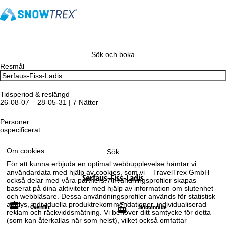
Sök och boka
Resmål
Tidsperiod & reslängd
26-08-07 – 28-05-31 | 7 Nätter
Personer
ospecificerat
Om cookies
Sök
För att kunna erbjuda en optimal webbupplevelse hämtar vi
användardata med hjälp av cookies, som vi – TravelTrex GmbH –
Serfaus-Fiss-Ladis
också delar med våra partners. Användningsprofiler skapas
baserat på dina aktiviteter med hjälp av information om slutenhet
och webbläsare. Dessa användningsprofiler används för statistisk
analys, individuella produktrekommendationer, individualiserad
Översikt
Skidområde
reklam och räckviddsmätning. Vi behöver ditt samtycke för detta
(som kan återkallas när som helst), vilket också omfattar