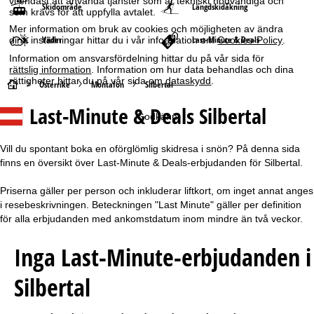
vi endast att använda tjänster som är tekniskt nödvändiga och
Skidområde
Längdskidåkning
som krävs för att uppfylla avtalet.
Mer information om bruk av cookies och möjligheten av ändra
Väder
Last-Minute & Deals
dina inställningar hittar du i vår information om
Cookies-Policy
.
Information om ansvarsfördelning hittar du på vår sida för
rättslig information
. Information om hur data behandlas och dina
rättigheter hittar du på vår sida om
dataskydd
.
S
Österrike
Montafon
Silbertal
Last-Minute & Deals Silbertal
t
Godkänn
a
Vill du spontant boka en oförglömlig skidresa i snön? På denna sida
finns en översikt över Last-Minute & Deals-erbjudanden för Silbertal.
r
Priserna gäller per person och inkluderar liftkort, om inget annat anges
t
i resebeskrivningen. Beteckningen "Last Minute" gäller per definition
för alla erbjudanden med ankomstdatum inom mindre än två veckor.
s
Inga Last-Minute-erbjudanden i
i
Silbertal
d
a