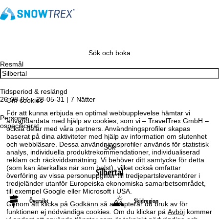
Sök och boka
Resmål
Tidsperiod & reslängd
26-08-07 – 28-05-31 | 7 Nätter
Om cookies
För att kunna erbjuda en optimal webbupplevelse hämtar vi
Personer
användardata med hjälp av cookies, som vi – TravelTrex GmbH –
ospecificerat
också delar med våra partners. Användningsprofiler skapas
baserat på dina aktiviteter med hjälp av information om slutenhet
och webbläsare. Dessa användningsprofiler används för statistisk
Sök
analys, individuella produktrekommendationer, individualiserad
reklam och räckviddsmätning. Vi behöver ditt samtycke för detta
(som kan återkallas när som helst), vilket också omfattar
Silbertal
överföring av vissa personuppgifter till tredjepartsleverantörer i
tredjeländer utanför Europeiska ekonomiska samarbetsområdet,
till exempel Google eller Microsoft i USA.
Översikt
Skidregion
Genom att klicka på
Godkänn
så accepterar du bruk av för
funktionen ej nödvändiga cookies. Om du klickar på
Avböj
kommer