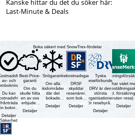
Kanske hittar du det du söker här:
Last-Minute & Deals
Boka säkert med SnowTrex-fördelar
Kostnadsfri
Best-Price-
Snögaranti
Resekostnadsgaranti
Tyska
Avbokningsförsäk
av- och
garanti
reseförbundet
Om alla
DRSF
Du har valet me
ombokning
Om du
skidområden
skyddar
DRV är den
avbeställningss
Du kan
skulle hitta
där det
resenärer,
största
(inkl. försäkrin
ostnadsfritt
en av oss
bokade
som bokat
organisationen
avbruten resa)
frånträda
erbjuden
liftkortet
en
för resebyråer
…
Detaljer
Detaljer
Detaljer
in bokning
resa – med
gäller –
paketresa
och
Detaljer
Detaljer
inom 5
samma
skidområdets
eller
researrangörer
Detaljer
dagar efter
tillgång och
högsta …
förbundna
i Tyskland. …
Säkerhet
:
…
inkluderade
resetjänster
…
hos en …