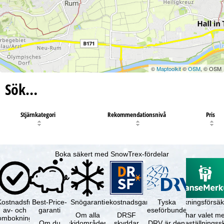
©
Maptoolkit
©
OSM
, © OSM
Sök…
Stjärnkategori
Rekommendationsnivå
Pris
Boka säkert med SnowTrex-fördelar
Kostnadsfri
Best-Price-
Snögaranti
Resekostnadsgaranti
Tyska
Avbokningsförsäk
av- och
garanti
reseförbundet
Om alla
DRSF
Du har valet me
ombokning
Om du
skidområden
skyddar
DRV är den
avbeställningss