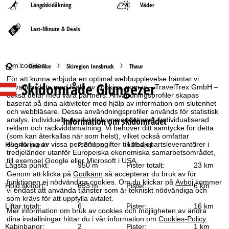
Längdskidåkning
Väder
Last-Minute & Deals
Om cookies
S
Österrike
Skiregion Innsbruck
Thaur
För att kunna erbjuda en optimal webbupplevelse hämtar vi
Skidområde
Glungezer
t
användardata med hjälp av cookies, som vi – TravelTrex GmbH –
också delar med våra partners. Användningsprofiler skapas
baserat på dina aktiviteter med hjälp av information om slutenhet
a
och webbläsare. Dessa användningsprofiler används för statistisk
Information om skidområdet
analys, individuella produktrekommendationer, individualiserad
reklam och räckviddsmätning. Vi behöver ditt samtycke för detta
r
(som kan återkallas när som helst), vilket också omfattar
överföring av vissa personuppgifter till tredjepartsleverantörer i
Högsta punkt:
2 304 m
rullband:
1
t
tredjeländer utanför Europeiska ekonomiska samarbetsområdet,
till exempel Google eller Microsoft i USA.
Lägsta punkt:
950 m
Pister totalt:
23 km
s
Genom att klicka på
Godkänn
så accepterar du bruk av för
funktionen ej nödvändiga cookies. Om du klickar på
Avböj
kommer
Höjd skidort:
633 m
Pister:
6 km
vi endast att använda tjänster som är tekniskt nödvändiga och
i
som krävs för att uppfylla avtalet.
Liftar totalt:
6
Pister:
16 km
Mer information om bruk av cookies och möjligheten av ändra
d
dina inställningar hittar du i vår information om
Cookies-Policy
.
Kabinbanor:
2
Pister:
1 km