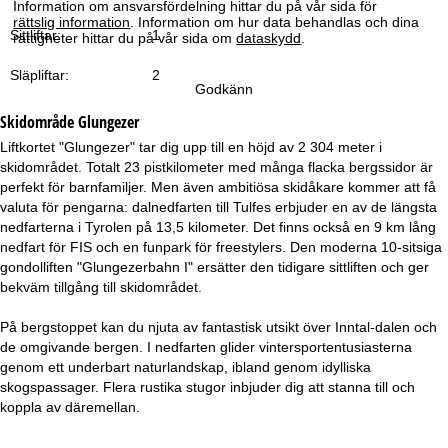
Information om ansvarsfördelning hittar du på vår sida för
a
rättslig information
. Information om hur data behandlas och dina
Sittliftar:
1
rättigheter hittar du på vår sida om
dataskydd
.
Släpliftar:
2
Godkänn
Skidområde
Glungezer
Liftkortet "Glungezer" tar dig upp till en höjd av 2 304 meter i
skidområdet. Totalt 23 pistkilometer med många flacka bergssidor är
perfekt för barnfamiljer. Men även ambitiösa skidåkare kommer att få
valuta för pengarna: dalnedfarten till Tulfes erbjuder en av de längsta
nedfarterna i Tyrolen på 13,5 kilometer. Det finns också en 9 km lång
nedfart för FIS och en funpark för freestylers. Den moderna 10-sitsiga
gondolliften "Glungezerbahn I" ersätter den tidigare sittliften och ger
bekväm tillgång till skidområdet.
På bergstoppet kan du njuta av fantastisk utsikt över Inntal-dalen och
de omgivande bergen. I nedfarten glider vintersportentusiasterna
genom ett underbart naturlandskap, ibland genom idylliska
skogspassager. Flera rustika stugor inbjuder dig att stanna till och
koppla av däremellan.