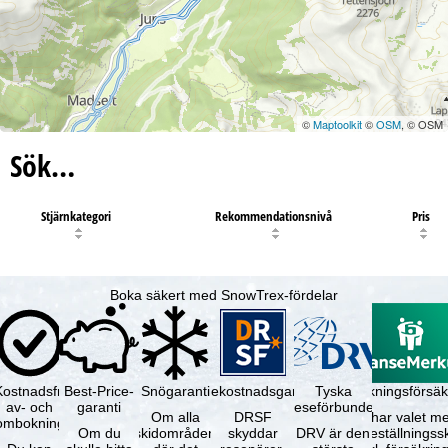
©
Maptoolkit
©
OSM
, © OSM
Sök…
Stjärnkategori
Rekommendationsnivå
Pris
Boka säkert med SnowTrex-fördelar
Kostnadsfri
Best-Price-
Snögaranti
Resekostnadsgaranti
Tyska
Avbokningsförsäk
av- och
garanti
reseförbundet
Om alla
DRSF
Du har valet me
ombokning
Om du
skidområden
skyddar
DRV är den
avbeställningss