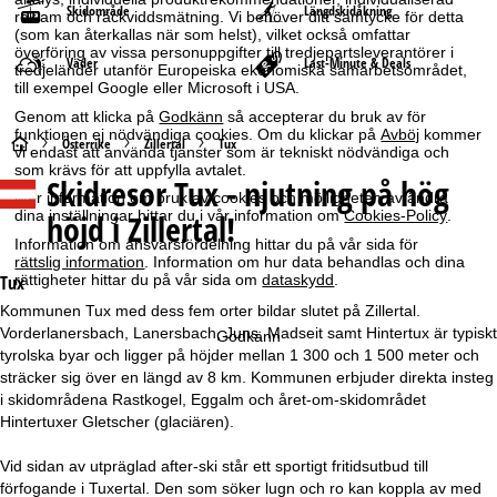
Skidområde
Längdskidåkning
reklam och räckviddsmätning. Vi behöver ditt samtycke för detta
(som kan återkallas när som helst), vilket också omfattar
överföring av vissa personuppgifter till tredjepartsleverantörer i
Väder
Last-Minute & Deals
tredjeländer utanför Europeiska ekonomiska samarbetsområdet,
till exempel Google eller Microsoft i USA.
Genom att klicka på
Godkänn
så accepterar du bruk av för
funktionen ej nödvändiga cookies. Om du klickar på
Avböj
kommer
S
Österrike
Zillertal
Tux
vi endast att använda tjänster som är tekniskt nödvändiga och
som krävs för att uppfylla avtalet.
Skidresor
Tux - njutning på hög
t
Mer information om bruk av cookies och möjligheten av ändra
dina inställningar hittar du i vår information om
Cookies-Policy
.
höjd i Zillertal!
a
Information om ansvarsfördelning hittar du på vår sida för
rättslig information
. Information om hur data behandlas och dina
r
rättigheter hittar du på vår sida om
dataskydd
.
Tux
Kommunen Tux med dess fem orter bildar slutet på Zillertal.
t
Vorderlanersbach, Lanersbach, Juns, Madseit samt Hintertux är typiskt
Godkänn
tyrolska byar och ligger på höjder mellan 1 300 och 1 500 meter och
s
sträcker sig över en längd av 8 km. Kommunen erbjuder direkta insteg
i skidområdena Rastkogel, Eggalm och året-om-skidområdet
i
Hintertuxer Gletscher (glaciären).
d
Vid sidan av utpräglad after-ski står ett sportigt fritidsutbud till
förfogande i Tuxertal. Den som söker lugn och ro kan koppla av med