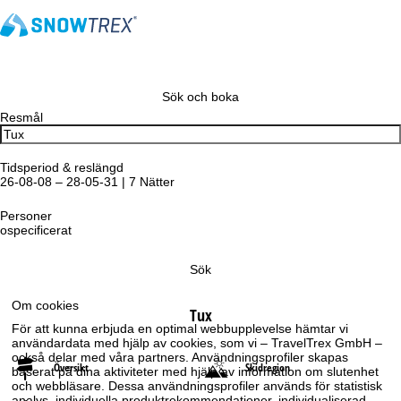
Sök och boka
Resmål
Tidsperiod & reslängd
26-08-08 – 28-05-31 | 7 Nätter
Personer
ospecificerat
Sök
Om cookies
Tux
För att kunna erbjuda en optimal webbupplevelse hämtar vi
användardata med hjälp av cookies, som vi – TravelTrex GmbH –
också delar med våra partners. Användningsprofiler skapas
Översikt
Skidregion
baserat på dina aktiviteter med hjälp av information om slutenhet
och webbläsare. Dessa användningsprofiler används för statistisk
analys, individuella produktrekommendationer, individualiserad