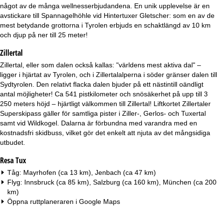
a
något av de många wellnesserbjudandena. En unik upplevelse är en
avstickare till Spannagelhöhle vid Hintertuxer Gletscher: som en av de
mest betydande grottorna i Tyrolen erbjuds en schaktlängd av 10 km
och djup på ner till 25 meter!
Zillertal
Zillertal, eller som dalen också kallas: "världens mest aktiva dal" –
ligger i hjärtat av Tyrolen, och i Zillertalalperna i söder gränser dalen till
Sydtyrolen. Den relativt flacka dalen bjuder på ett nästintill oändligt
antal möjligheter! Ca 541 pistkilometer och snösäkerhet på upp till 3
250 meters höjd – hjärtligt välkommen till Zillertal! Liftkortet Zillertaler
Superskipass gäller för samtliga pister i Ziller-, Gerlos- och Tuxertal
samt vid Wildkogel. Dalarna är förbundna med varandra med en
kostnadsfri skidbuss, vilket gör det enkelt att njuta av det mångsidiga
utbudet.
Resa Tux
Tåg: Mayrhofen (ca 13 km), Jenbach (ca 47 km)
Flyg: Innsbruck (ca 85 km), Salzburg (ca 160 km), München (ca 200
km)
Öppna ruttplaneraren i
Google Maps