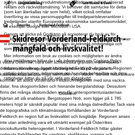
analys, individuella produktrekommendationer, individualiserad
Längdskidåkning
Last-Minute & Deals
reklam och räckviddsmätning. Vi behöver ditt samtycke för detta
(som kan återkallas när som helst), vilket också omfattar
överföring av vissa personuppgifter till tredjepartsleverantörer i
tredjeländer utanför Europeiska ekonomiska samarbetsområdet,
S
Österrike
Vorderland-Feldkirch
till exempel Google eller Microsoft i USA.
Genom att klicka på
Godkänn
så accepterar du bruk av för
Skidresor Vorderland-Feldkirch -
t
funktionen ej nödvändiga cookies. Om du klickar på
Avböj
kommer
vi endast att använda tjänster som är tekniskt nödvändiga och
mångfald och livskvalitet!
som krävs för att uppfylla avtalet.
a
Mer information om bruk av cookies och möjligheten av ändra
dina inställningar hittar du i vår information om
Cookies-Policy
.
r
I västra Österrike, nära den schweiziska gränsen, i den vackra
delstaten Vorarlberg, ligger Vorderland-Feldkirch-regionen. Regionen
Information om ansvarsfördelning hittar du på vår sida för
rättslig information
. Information om hur data behandlas och dina
t
kännetecknas av charmiga samhällen och städer. Särskilt naturälskare
rättigheter hittar du på vår sida om
dataskydd
.
kommer att älska Vorderland-Feldkirch-regionen med sina vackra
dalar, fina skogsområden och hisnande bergslandskap. Dessutom
s
finns det många skidområden som får vintersportentusiasternas
Godkänn
hjärtan att slå snabbare. Bergstoppen Nob, som ligger på 1 785
i
meters höjd är särskilt populär med sina många dalnedfarter.Tack vare
de topografiska och klimatmässiga förhållanden är Vorderland-
d
Feldkirch en region full av livskvalitet och livsglädje. Regionen anses
inte utan anledning vara ett utmärkt exempel på Österrikes
a
sociokulturella heterogenitet. I Vorderland-Feldkirch hittar gäster
optimala förhållanden för vandring, skidåkning, jogging och