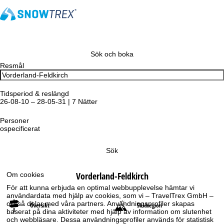
Sök och boka
Resmål
Tidsperiod & reslängd
26-08-10 – 28-05-31 | 7 Nätter
Personer
ospecificerat
Sök
Vorderland-Feldkirch
Om cookies
För att kunna erbjuda en optimal webbupplevelse hämtar vi
användardata med hjälp av cookies, som vi – TravelTrex GmbH –
också delar med våra partners. Användningsprofiler skapas
Översikt
Skidregion
baserat på dina aktiviteter med hjälp av information om slutenhet
och webbläsare. Dessa användningsprofiler används för statistisk