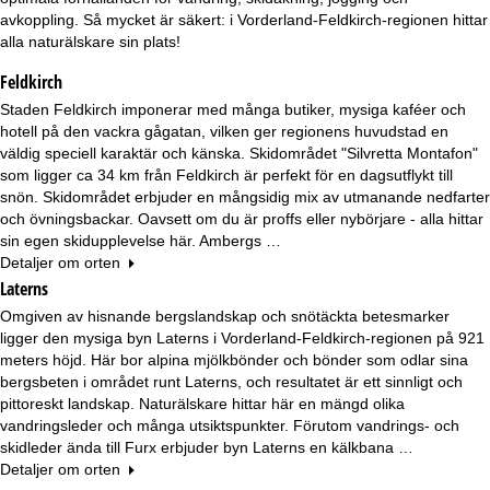
avkoppling. Så mycket är säkert: i Vorderland-Feldkirch-regionen hittar
alla naturälskare sin plats!
Feldkirch
Staden Feldkirch imponerar med många butiker, mysiga kaféer och
hotell på den vackra gågatan, vilken ger regionens huvudstad en
väldig speciell karaktär och känska. Skidområdet "Silvretta Montafon"
som ligger ca 34 km från Feldkirch är perfekt för en dagsutflykt till
snön. Skidområdet erbjuder en mångsidig mix av utmanande nedfarter
och övningsbackar. Oavsett om du är proffs eller nybörjare - alla hittar
sin egen skidupplevelse här. Ambergs …
Detaljer om orten
Laterns
Omgiven av hisnande bergslandskap och snötäckta betesmarker
ligger den mysiga byn Laterns i Vorderland-Feldkirch-regionen på 921
meters höjd. Här bor alpina mjölkbönder och bönder som odlar sina
bergsbeten i området runt Laterns, och resultatet är ett sinnligt och
pittoreskt landskap. Naturälskare hittar här en mängd olika
vandringsleder och många utsiktspunkter. Förutom vandrings- och
skidleder ända till Furx erbjuder byn Laterns en kälkbana …
Detaljer om orten