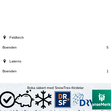
ort
Feldkirch
Boenden
5
Laterns
1
Boka säkert med SnowTrex-fördelar