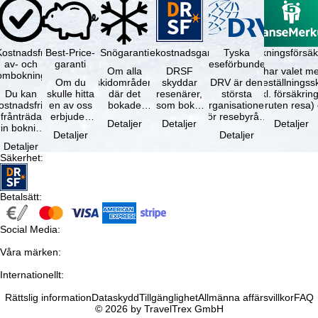
Kostnadsfri
Best-Price-
Snögaranti
Resekostnadsgaranti
Tyska
Avbokningsförsäk
av- och
garanti
reseförbundet
Om alla
DRSF
Du har valet me
ombokning
Om du
skidområden
skyddar
DRV är den
avbeställningss
Du kan
skulle hitta
där det
resenärer,
största
(inkl. försäkrin
ostnadsfritt
en av oss
bokade
som bokat
organisationen
avbruten resa)
frånträda
erbjuden
liftkortet
en
för resebyråer
…
Detaljer
Detaljer
Detaljer
in bokning
resa – med
gäller –
paketresa
och
Detaljer
Detaljer
inom 5
samma
skidområdets
eller
researrangörer
Detaljer
dagar efter
tillgång och
högsta …
förbundna
i Tyskland. …
Säkerhet
:
…
inkluderade
resetjänster
…
hos en …
Betalsätt
:
Social Media
:
Våra märken
:
Internationellt
:
Rättslig information
Dataskydd
Tillgänglighet
Allmänna affärsvillkor
FAQ
© 2026 by TravelTrex GmbH