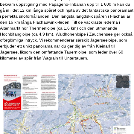
a
bekväm uppstigning med Papageno-linbanan upp till 1 600 m kan du
gå in i det 12 km långa spåret och njuta av det fantastiska panoramaet
i perfekta snöförhållanden! Den längsta längdskidspåren i Flachau är
den 16 km långa Flachauwinkl-leden. Till de vackraste lederna i
Altenmarkt hör Thermenloipe (ca 1,6 km) och den utmanande
Hochbifangloipe (ca 4,9 km). Waldhöhenloipe i Zauchensee ger också
oförglömliga intryck. Vi rekommenderar särskilt Jägerseeloipe, som
erbjuder ett unikt panorama när du ger dig av från Kleinarl till
Jägersee, liksom den omfattande Tauernloipe, som leder över 60
kilometer av spår från Wagrain till Untertauern.