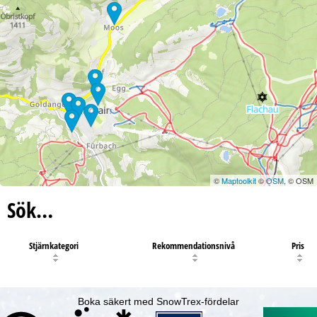
©
Maptoolkit
©
OSM
, © OSM
Sök…
Stjärnkategori
Rekommendationsnivå
Pris
Boka säkert med SnowTrex-fördelar