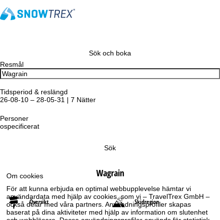
Sök och boka
Resmål
Tidsperiod & reslängd
26-08-10 – 28-05-31 | 7 Nätter
Personer
ospecificerat
Sök
Wagrain
Om cookies
För att kunna erbjuda en optimal webbupplevelse hämtar vi
användardata med hjälp av cookies, som vi – TravelTrex GmbH –
Översikt
Skidregion
också delar med våra partners. Användningsprofiler skapas
baserat på dina aktiviteter med hjälp av information om slutenhet