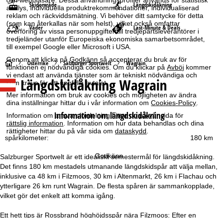
och webbläsare. Dessa användningsprofiler används för statistisk
Skidområde
Längdskidåkning
analys, individuella produktrekommendationer, individualiserad
reklam och räckviddsmätning. Vi behöver ditt samtycke för detta
(som kan återkallas när som helst), vilket också omfattar
Väder
Last-Minute & Deals
överföring av vissa personuppgifter till tredjepartsleverantörer i
tredjeländer utanför Europeiska ekonomiska samarbetsområdet,
till exempel Google eller Microsoft i USA.
Genom att klicka på
Godkänn
så accepterar du bruk av för
S
Österrike
Salzburger Sportwelt
Wagrain
funktionen ej nödvändiga cookies. Om du klickar på
Avböj
kommer
vi endast att använda tjänster som är tekniskt nödvändiga och
Längdskidåkning Wagrain
t
som krävs för att uppfylla avtalet.
Mer information om bruk av cookies och möjligheten av ändra
a
dina inställningar hittar du i vår information om
Cookies-Policy
.
Information om längdskidåkning
Information om ansvarsfördelning hittar du på vår sida för
r
rättslig information
. Information om hur data behandlas och dina
rättigheter hittar du på vår sida om
dataskydd
.
spårkilometer:
180 km
t
Godkänn
Salzburger Sportwelt är ett idealiskt semestermål för längdskidåkning.
s
Det finns 180 km mestadels utmanande längdskidspår att välja mellan,
inklusive ca 48 km i Filzmoos, 30 km i Altenmarkt, 26 km i Flachau och
i
ytterligare 26 km runt Wagrain. De flesta spåren är sammankopplade,
vilket gör det enkelt att komma igång.
d
Ett hett tips är Rossbrand höghöjdsspår nära Filzmoos: Efter en