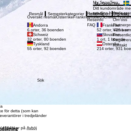
Vänli
My SnowTrex
My SnowTrex
Registrering
Ditt kundområde med
om dina bokade reso
Reseinfo
Om oss
Resmål
Semesterkategorier
Information
Företag
Översikt resmål
Österrike
Frankrike
Italien
Schweiz
Tyskla
Reseinfo
Om oss
FAQ
Partnerp
Andorra
Frankrike
Värva en
6 orter, 36 boenden
52 orter, 429 boe
Schweiz
Slovakien
Presentko
32 orter, 80 boenden
1 ort, 1 boende
Registrer
Tyskland
Österrike
Kontakt
55 orter, 92 boenden
214 orter, 931 bo
Sök
som vi – TravelTrex
ed hjälp av information
la
ke för detta (som kan
leverantörer i tredjeländer
kidåkning
 du klickar på
Avböj