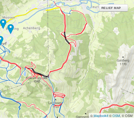
RELIEF MAP
©
Maptoolkit
©
OSM
, © OSM