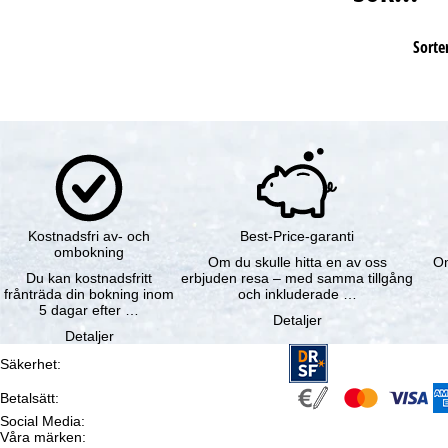
Sorter
Kostnadsfri av- och
Best-Price-garanti
ombokning
Om du skulle hitta en av oss
Om
Du kan kostnadsfritt
erbjuden resa – med samma tillgång
frånträda din bokning inom
och inkluderade …
5 dagar efter …
Detaljer
Detaljer
Säkerhet
:
Betalsätt
:
Social Media
:
Våra märken
: