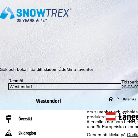
Prenumerera på vårt nyhetsbrev och missa aldrig e
Sök och boka
Hitta ditt skidområde
Mina favoriter
Resmål
Tidsperi
26-08-07
Om cookies
S
Österrike
Westendorf
För att kunna erbjuda en 
GmbH – också delar med vå
t
om slutenhet och webbläsar
Läng
produktrekommendationer, 
Översikt
återkallas när som helst), 
a
utanför Europeiska ekonom
Skidregion
Genom att klicka på
Godk
r