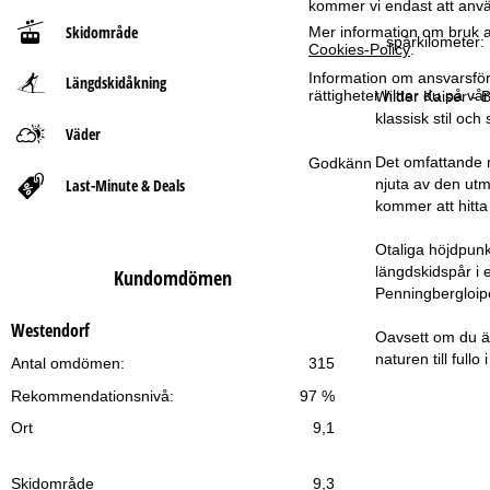
kommer vi endast att använ
Skidområde
Mer information om bruk av
t
spårkilometer:
Cookies-Policy
.
Information om ansvarsförd
Längdskidåkning
s
rättigheter hittar du på v
Wilder Kaiser - 
klassisk stil oc
i
Väder
Det omfattande n
Godkänn
d
Last-Minute & Deals
njuta av den ut
kommer att hitta
a
Otaliga höjdpunk
längdskidspår i 
Kundomdömen
Penningbergloipe
Westendorf
Oavsett om du är 
naturen till fullo
Antal omdömen:
315
Rekommendationsnivå:
97 %
Ort
9,1
Skidområde
9,3