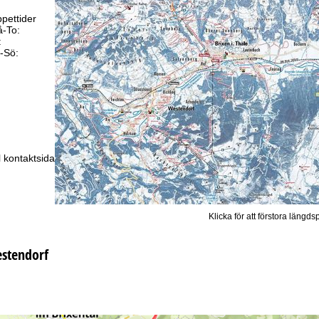
pettider
-To:
09.00–17.00
:
09.00–14.00
-Sö:
Stängt
Rådgivning
ll kontaktsidan
Klicka för att förstora längds
stendorf