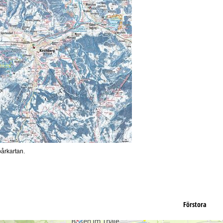
pårkartan.
Förstora