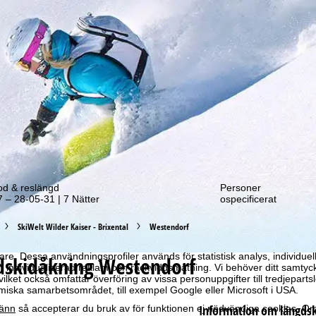
tt erbjudande!
od & reslängd
Personer
 – 28-05-31 | 7 Nätter
ospecificerat
SkiWelt Wilder Kaiser - Brixental
Westendorf
optimal webbupplevelse hämtar vi användardata med hjälp av cookies, 
ra partners. Användningsprofiler skapas baserat på dina aktiviteter m
e. Dessa användningsprofiler används för statistisk analys, individuel
dskidåkning Westendorf
individualiserad reklam och räckviddsmätning. Vi behöver ditt samtyc
vilket också omfattar överföring av vissa personuppgifter till tredjeparts
iska samarbetsområdet, till exempel Google eller Microsoft i USA.
Information om längds
änn
så accepterar du bruk av för funktionen ej nödvändiga cookies. Om