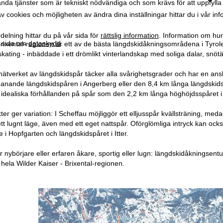
da tjänster som är tekniskt nödvändiga och som krävs för att uppfylla 
 cookies och möjligheten av ändra dina inställningar hittar du i vår in
elning hittar du på vår sida för
rättslig information
. Information om hu
år sida om
dataskydd
.
Brixental-regionen är ett av de bästa längdskidåkningsområdena i Tyrole
h skating - inbäddade i ett drömlikt vinterlandskap med soliga dalar, 
ätverket av längdskidspår täcker alla svårighetsgrader och har en anslu
manande längdskidspåren i Angerberg eller den 8,4 km långa längdskid
 idealiska förhållanden på spår som den 2,2 km långa höghöjdsspåret i Ho
ter ger variation: I Scheffau möjliggör ett elljusspår kvällsträning, m
ett lugnt läge, även med ett eget nattspår. Oförglömliga intryck kan oc
 i Hopfgarten och längdskidspåret i Itter.
nybörjare eller erfaren åkare, sportig eller lugn: längdskidåkningsentusi
 i hela Wilder Kaiser - Brixental-regionen.