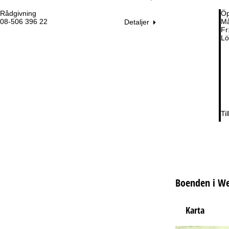
Rådgivning
Öp
08-506 396 22
Må
Detaljer
Fr
Lö
Ti
Boenden i We
Karta