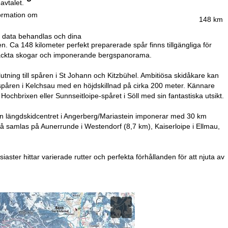
avtalet.
formation om
148 km
r data behandlas och dina
n. Ca 148 kilometer perfekt preparerade spår finns tillgängliga för
snötäckta skogar och imponerande bergspanorama.
tning till spåren i St Johann och Kitzbühel. Ambitiösa skidåkare kan
spåren i Kelchsau med en höjdskillnad på cirka 200 meter. Kännare
chbrixen eller Sunnseitloipe-spåret i Söll med sin fantastiska utsikt.
edan längdskidcentret i Angerberg/Mariastein imponerar med 30 km
kså samlas på Aunerrunde i Westendorf (8,7 km), Kaiserloipe i Ellmau,
aster hittar varierade rutter och perfekta förhållanden för att njuta av