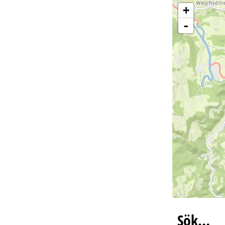
+
-
Sök…