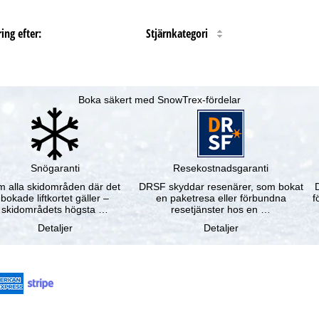
ing efter:
Stjärnkategori
Boka säkert med SnowTrex-fördelar
Snögaranti
Resekostnadsgaranti
 alla skidområden där det
DRSF skyddar resenärer, som bokat
bokade liftkortet gäller –
en paketresa eller förbundna
f
skidområdets högsta …
resetjänster hos en …
Detaljer
Detaljer