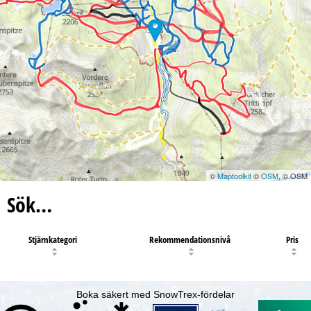
©
Maptoolkit
©
OSM
, © OSM
Sök…
Stjärnkategori
Rekommendationsnivå
Pris
Boka säkert med SnowTrex-fördelar