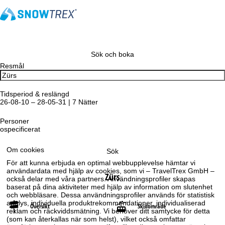
Sök och boka
Resmål
Tidsperiod & reslängd
26-08-10 – 28-05-31 | 7 Nätter
Personer
ospecificerat
Om cookies
Sök
För att kunna erbjuda en optimal webbupplevelse hämtar vi
användardata med hjälp av cookies, som vi – TravelTrex GmbH –
Zürs
också delar med våra partners. Användningsprofiler skapas
baserat på dina aktiviteter med hjälp av information om slutenhet
och webbläsare. Dessa användningsprofiler används för statistisk
analys, individuella produktrekommendationer, individualiserad
Översikt
Skidområde
reklam och räckviddsmätning. Vi behöver ditt samtycke för detta
(som kan återkallas när som helst), vilket också omfattar