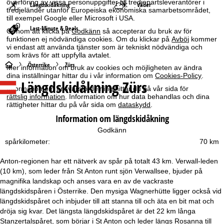
överföring av vissa personuppgifter till tredjepartsleverantörer i
Längdskidåkning
Väder
tredjeländer utanför Europeiska ekonomiska samarbetsområdet,
till exempel Google eller Microsoft i USA.
Last-Minute & Deals
Genom att klicka på
Godkänn
så accepterar du bruk av för
funktionen ej nödvändiga cookies. Om du klickar på
Avböj
kommer
vi endast att använda tjänster som är tekniskt nödvändiga och
som krävs för att uppfylla avtalet.
S
Österrike
Zürs
Mer information om bruk av cookies och möjligheten av ändra
dina inställningar hittar du i vår information om
Cookies-Policy
.
Längdskidåkning Zürs
t
Information om ansvarsfördelning hittar du på vår sida för
rättslig information
. Information om hur data behandlas och dina
rättigheter hittar du på vår sida om
dataskydd
.
a
Information om längdskidåkning
r
Godkänn
spårkilometer:
70 km
t
Anton-regionen har ett nätverk av spår på totalt 43 km. Verwall-leden
s
(10 km), som leder från St Anton runt sjön Verwallsee, bjuder på
magnifika landskap och anses vara en av de vackraste
i
längdskidspåren i Österrike. Den mysiga Wagnerhütte ligger också vid
längdskidspåret och inbjuder till att stanna till och äta en bit mat och
d
dröja sig kvar. Det längsta längdskidspåret är det 22 km långa
Stanzertalspåret, som börjar i St Anton och leder längs Rosanna till