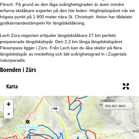
a
Flirsch. På grund av den låga svårighetsgraden är även mindre
erfarna skidåkare experter på den här leden. Höghöjdsspåret når sin
högsta punkt på 1 800 meter nära St. Christoph. Anton har tilldelats
godkännandestämpeln för längdskidåkning.
Lech Zürs-regionen erbjuder längdskidåkare 27 km perfekt
preparerade längdskidspår. Den 2,2 km långa längdskidspåret
Flexenpass ligger i Zürs. Från Lech kan du åka skidor på flera
längdskidspår av medelhög och lätt svårighetsgrad in i Zugertals
naturparadis.
Boenden i Zürs
Karta
+
RELIEF MAP
-