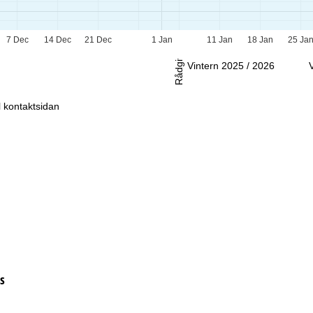
-Sö:
Stängt
7 Dec
14 Dec
21 Dec
1 Jan
11 Jan
18 Jan
25 Ja
Rådgivning
Vintern 2025 / 2026
ll kontaktsidan
s