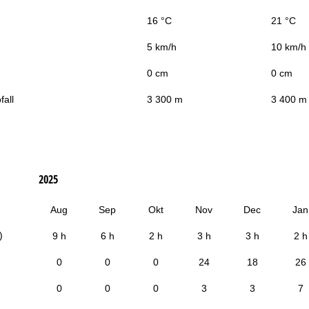
16 °C
21 °C
5 km/h
10 km/h
0 cm
0 cm
fall
3 300 m
3 400 m
2025
Aug
Sep
Okt
Nov
Dec
Jan
)
9 h
6 h
2 h
3 h
3 h
2 h
0
0
0
24
18
26
0
0
0
3
3
7