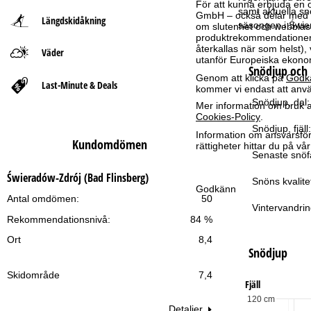
För att kunna erbjuda en 
samt aktuella sn
GmbH – också delar med vå
Längdskidåkning
t
säsongen i Świe
om slutenhet och webbläsar
produktrekommendationer, 
återkallas när som helst), 
Väder
s
utanför Europeiska ekonom
Snödjup och 
Genom att klicka på
Godk
i
Last-Minute & Deals
kommer vi endast att använ
Snödjup, dal:
Mer information om bruk av
d
Cookies-Policy
.
Snödjup, fjäll:
Information om ansvarsförd
a
Kundomdömen
rättigheter hittar du på v
Senaste snöfa
Świeradów-Zdrój (Bad Flinsberg)
Snöns kvalite
Godkänn
Antal omdömen:
50
Vintervandrin
Rekommendationsnivå:
84 %
Ort
8,4
Snödjup
Skidområde
7,4
Fjäll
120 cm
Detaljer