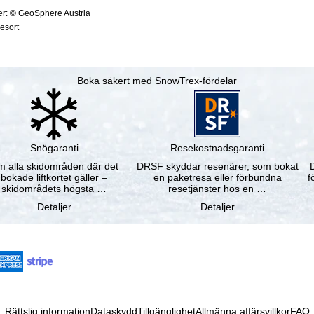
ter: © GeoSphere Austria
resort
Boka säkert med SnowTrex-fördelar
Snögaranti
Resekostnadsgaranti
 alla skidområden där det
DRSF skyddar resenärer, som bokat
bokade liftkortet gäller –
en paketresa eller förbundna
f
skidområdets högsta …
resetjänster hos en …
Detaljer
Detaljer
Rättslig information
Dataskydd
Tillgänglighet
Allmänna affärsvillkor
FAQ