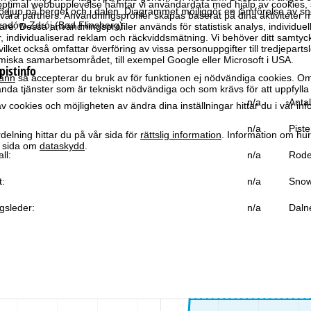
optimal webbupplevelse hämtar vi användardata med hjälp av cookies, 
ödjup på berget och i dalen. Diagrammet möjliggör en jämförelse av s
ra partners. Användningsprofiler skapas baserat på dina aktiviteter m
radów-Zdrój (Bad Flinsberg).
e. Dessa användningsprofiler används för statistisk analys, individuel
individualiserad reklam och räckviddsmätning. Vi behöver ditt samtyc
vilket också omfattar överföring av vissa personuppgifter till tredjeparts
iska samarbetsområdet, till exempel Google eller Microsoft i USA.
pistinfo
änn
så accepterar du bruk av för funktionen ej nödvändiga cookies. Om
da tjänster som är tekniskt nödvändiga och som krävs för att uppfylla 
n/a
Antal
 cookies och möjligheten av ändra dina inställningar hittar du i vår in
n/a
Piste
elning hittar du på vår sida för
rättslig information
. Information om hu
år sida om
dataskydd
.
ll:
n/a
Rode
t:
n/a
Snow
gsleder:
n/a
Daln