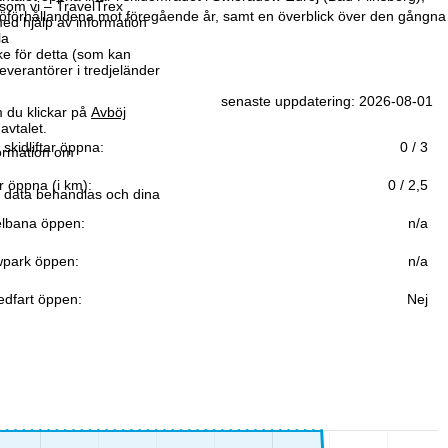
som vi – TravelTrex
nöförhållandena mot föregående år, samt en överblick över den gångna
ed hjälp av information
la
ke för detta (som kan
leverantörer i tredjeländer
senaste uppdatering: 2026-08-01
 du klickar på
Avböj
avtalet.
 skidliftar öppna:
0 / 3
formation om
r öppna (i km):
0 / 2,5
r data behandlas och dina
lbana öppen:
n/a
park öppen:
n/a
edfart öppen:
Nej