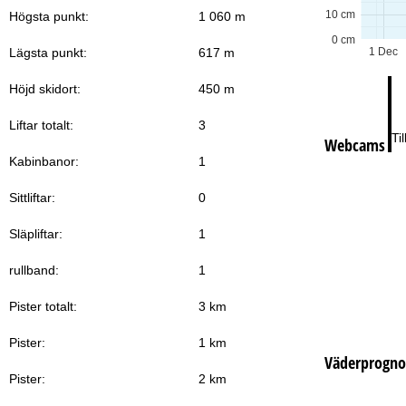
Lö
10 cm
Högsta punkt:
1 060 m
0 cm
Lägsta punkt:
617 m
1 Dec
Höjd skidort:
450 m
Liftar totalt:
3
Ti
Webcams
Kabinbanor:
1
Sittliftar:
0
Släpliftar:
1
rullband:
1
Pister totalt:
3 km
Pister:
1 km
Väderprogno
Pister:
2 km