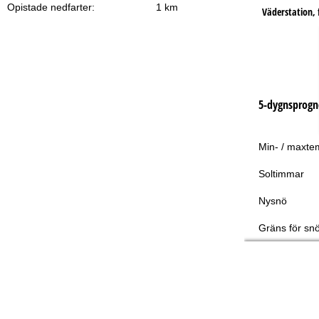
Opistade nedfarter:
1 km
Väderstation, f
5-dygnsprogn
Min- / maxte
Soltimmar
Nysnö
Gräns för snö