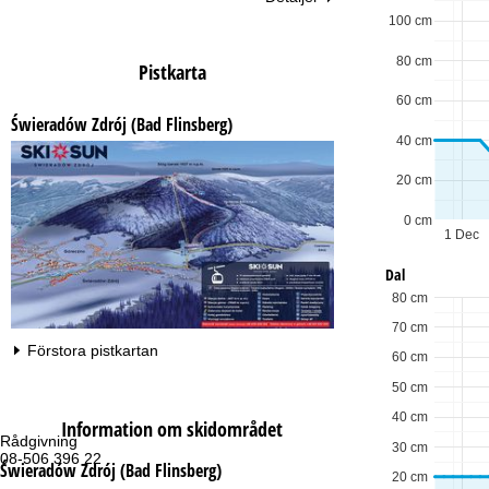
100 cm
80 cm
Pistkarta
60 cm
Świeradów Zdrój (Bad Flinsberg)
40 cm
20 cm
0 cm
1 Dec
Dal
80 cm
70 cm
Förstora pistkartan
60 cm
50 cm
40 cm
Information om skidområdet
Rådgivning
Öp
30 cm
08-506 396 22
Må
Świeradów Zdrój (Bad Flinsberg)
Fr
20 cm