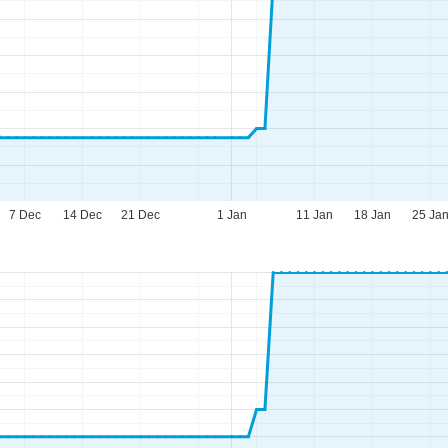
7 Dec
14 Dec
21 Dec
1 Jan
11 Jan
18 Jan
25 Ja
pettider
-To:
09.00–17.00
:
09.00–14.00