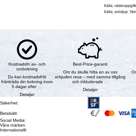
Källa, väderuppgif
Källa, snödjup: Ski
Kostnadsfri av- och
Best-Price-garanti
ombokning
Om du skulle hitta en av oss
Om
Du kan kostnadsfritt
erbjuden resa – med samma tillgång
frånträda din bokning inom
och inkluderade …
5 dagar efter …
Detaljer
Detaljer
Säkerhet
:
Betalsätt
:
Social Media
:
Våra märken
:
Internationellt
: