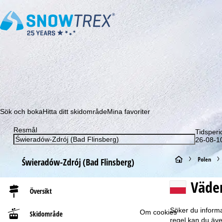
Prenumerera på vårt nyhetsbrev och missa aldrig e
Sök och boka
Hitta ditt skidområde
Mina favoriter
Resmål
Tidsperi
26-08-10
S
Polen
Świeradów-Zdrój (Bad Flinsberg)
t
Väder
Översikt
a
Söker du informa
Om cookies
Skidområde
r
regel kan du äve