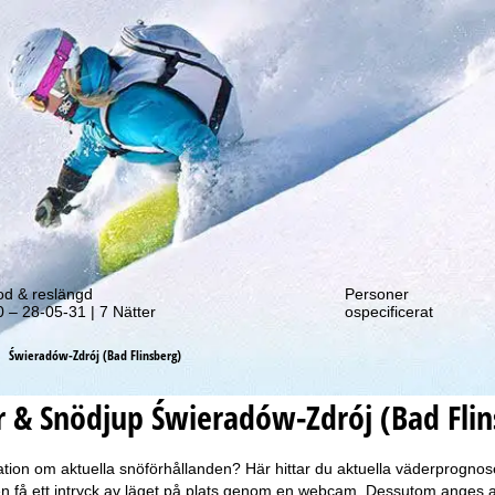
tt erbjudande!
od & reslängd
Personer
 – 28-05-31 | 7 Nätter
ospecificerat
Świeradów-Zdrój (Bad Flinsberg)
 & Snödjup Świeradów-Zdrój (Bad Flin
tion om aktuella snöförhållanden? Här hittar du aktuella väderprogno
n få ett intryck av läget på plats genom en webcam. Dessutom anges an