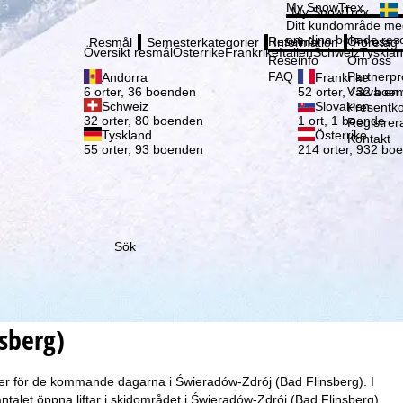
Vänli
My SnowTrex
My SnowTrex
Registrering
Ditt kundområde med
om dina bokade reso
Reseinfo
Om oss
Resmål
Semesterkategorier
Information
Företag
Översikt resmål
Österrike
Frankrike
Italien
Schweiz
Tyskla
Reseinfo
Om oss
FAQ
Partnerp
Andorra
Frankrike
Värva en
6 orter, 36 boenden
52 orter, 432 boe
Schweiz
Slovakien
Presentko
32 orter, 80 boenden
1 ort, 1 boende
Registrer
Tyskland
Österrike
Kontakt
55 orter, 93 boenden
214 orter, 932 bo
Sök
sberg)
ser för de kommande dagarna i Świeradów-Zdrój (Bad Flinsberg). I
talet öppna liftar i skidområdet i Świeradów-Zdrój (Bad Flinsberg),