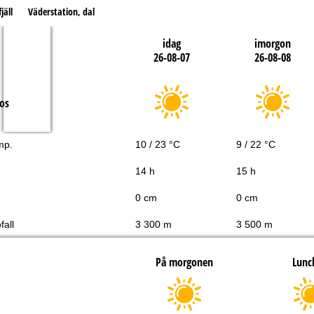
jäll
Väderstation, dal
idag
imorgon
26-08-07
26-08-08
os
mp.
10 / 23 °C
9 / 22 °C
14 h
15 h
0 cm
0 cm
fall
3 300 m
3 500 m
På morgonen
Lunc