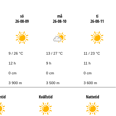
sö
må
ti
26-08-09
26-08-10
26-08-11
9 / 26 °C
13 / 27 °C
11 / 23 °C
12 h
9 h
11 h
0 cm
0 cm
0 cm
3 900 m
3 500 m
3 600 m
htid
Kvällstid
Nattetid