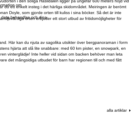
dorten i den soliga Haslidalen ligger på ungefär 600 meters höjd vid
formation om
r du ett enkelt insteg i det härliga skidområdet. Meiringen är berömt
 Doyle, som gjorde orten till kuliss i sina böcker. Så det är inte
r data behandlas och dina
jevänliga orten erbjuder ett stort utbud av fritidsmöjligheter för
rland. Här kan du njuta av sagolika utsikter över bergpanoraman i form
ens hjärta att slå lite snabbare: med 60 km pister, en snowpark, en
 ren vinterglädje! Inte heller vid sidan om backen behöver man leta
k vare det mångsidiga utbudet för barn har regionen till och med fått
alla artiklar