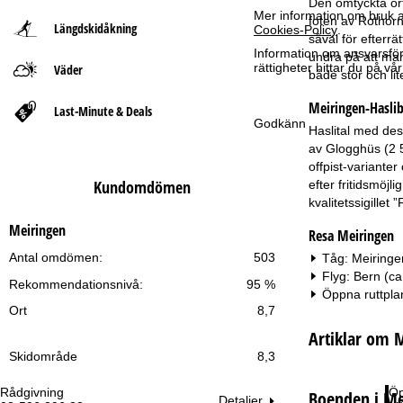
Den omtyckta ort
Mer information om bruk av
foten av Rothorn
Längdskidåkning
Cookies-Policy
.
t
såväl för efterr
Information om ansvarsförd
undra på att man
rättigheter hittar du på v
Väder
s
både stor och lit
Meiringen-Haslib
i
Last-Minute & Deals
Godkänn
Haslital med des
d
av Glogghüs (2 5
offpist-variante
a
Kundomdömen
efter fritidsmöjl
kvalitetssigillet
Meiringen
Resa Meiringen
Antal omdömen:
503
Tåg: Meiringen
Flyg: Bern (c
Rekommendationsnivå:
95 %
Öppna ruttpla
Ort
8,7
Artiklar om 
Skidområde
8,3
Rådgivning
Öp
Boenden i Me
Detaljer