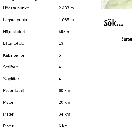
Högsta punkt:
2 433 m
Sök…
Lägsta punkt:
1 065 m
Höjd skidort:
595 m
Sorter
Liftar totalt:
13
Kabinbanor:
5
Sittliftar:
4
Släpliftar:
4
Pister totalt:
60 km
Pister:
20 km
Pister:
34 km
Pister:
6 km