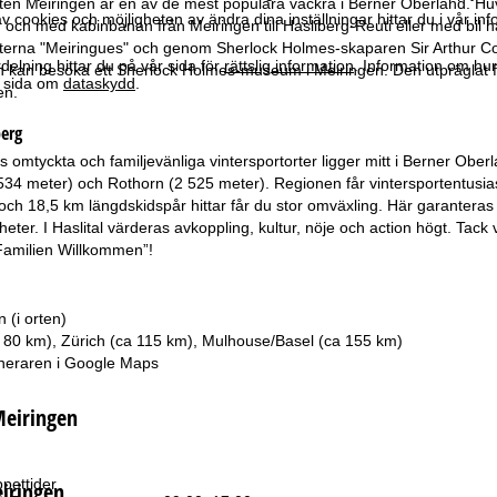
en Meiringen är en av de mest populära vackra i Berner Oberland. Huvu
 cookies och möjligheten av ändra dina inställningar hittar du i vår in
 och med kabinbanan från Meiringen till Hasliberg-Reuti eller med bil ha
ätterna "Meiringues" och genom Sherlock Holmes-skaparen Sir Arthur Conan
elning hittar du på vår sida för
rättslig information
. Information om hu
 kan besöka ett Sherlock Holmes-museum i Meiringen. Den utpräglat famil
år sida om
dataskydd
.
en.
erg
s omtyckta och familjevänliga vintersportorter ligger mitt i Berner Obe
34 meter) och Rothorn (2 525 meter). Regionen får vintersportentusiast
r och 18,5 km längdskidspår hittar får du stor omväxling. Här garanteras
igheter. I Haslital värderas avkoppling, kultur, nöje och action högt. Tac
 ”Familien Willkommen”!
 (i orten)
a 80 km), Zürich (ca 115 km), Mulhouse/Basel (ca 155 km)
neraren i
Google Maps
Meiringen
pettider
iringen