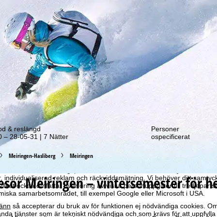
tt erbjudande!
od & reslängd
Personer
 – 28-05-31 | 7 Nätter
ospecificerat
optimal webbupplevelse hämtar vi användardata med hjälp av cookies, 
Meiringen-Hasliberg
Meiringen
ra partners. Användningsprofiler skapas baserat på dina aktiviteter m
e. Dessa användningsprofiler används för statistisk analys, individuel
resor
Meiringen – vintersemester för he
individualiserad reklam och räckviddsmätning. Vi behöver ditt samtyc
vilket också omfattar överföring av vissa personuppgifter till tredjeparts
iska samarbetsområdet, till exempel Google eller Microsoft i USA.
änn
så accepterar du bruk av för funktionen ej nödvändiga cookies. Om
da tjänster som är tekniskt nödvändiga och som krävs för att uppfylla 