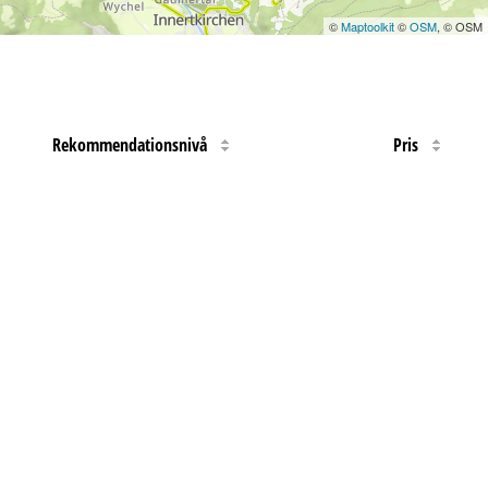
©
Maptoolkit
©
OSM
, © OSM
Rekommendationsnivå
Pris