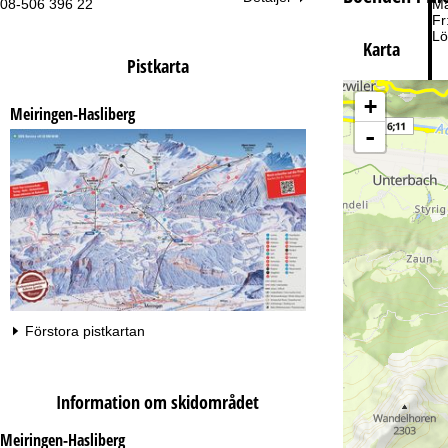
08-506 396 22
Må
Fr
Lö
Karta
Pistkarta
+
Meiringen-Hasliberg
-
Ti
Förstora pistkartan
Information om skidområdet
Meiringen-Hasliberg