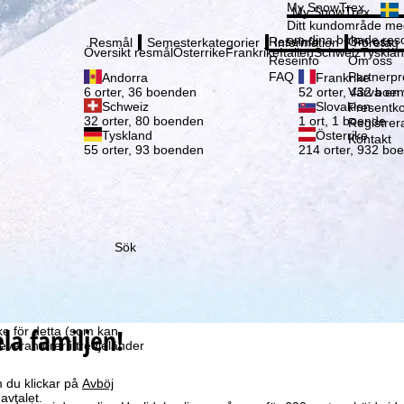
Vänli
My SnowTrex
My SnowTrex
Registrering
Ditt kundområde med
om dina bokade reso
Reseinfo
Om oss
Resmål
Semesterkategorier
Information
Företag
Översikt resmål
Österrike
Frankrike
Italien
Schweiz
Tyskla
Reseinfo
Om oss
FAQ
Partnerp
Andorra
Frankrike
Värva en
6 orter, 36 boenden
52 orter, 432 boe
Schweiz
Slovakien
Presentko
32 orter, 80 boenden
1 ort, 1 boende
Registrer
Tyskland
Österrike
Kontakt
55 orter, 93 boenden
214 orter, 932 bo
Sök
som vi – TravelTrex
ed hjälp av information
la
la familjen!
ke för detta (som kan
leverantörer i tredjeländer
 du klickar på
Avböj
avtalet.