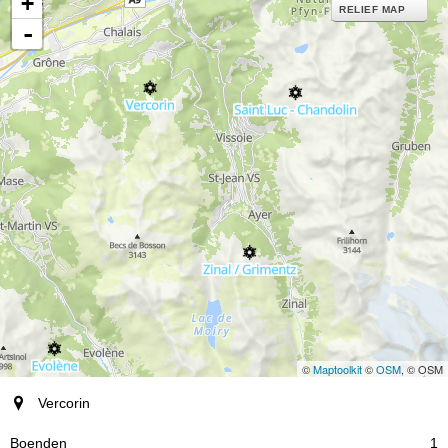
+
RELIEF MAP
-
©
Maptoolkit
©
OSM
, © OSM
ort
Vercorin
Boenden
1