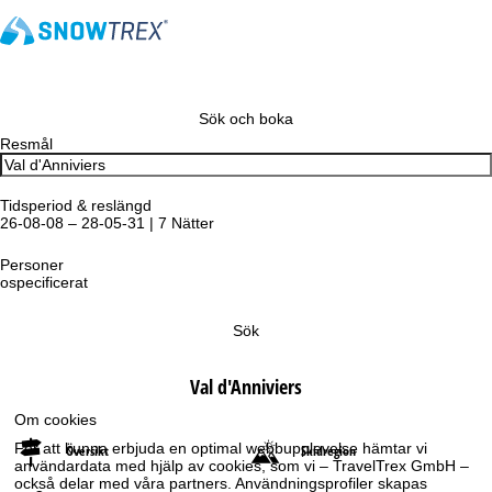
Sök och boka
Resmål
Tidsperiod & reslängd
26-08-08 – 28-05-31 | 7 Nätter
Personer
ospecificerat
Sök
Val d'Anniviers
Om cookies
För att kunna erbjuda en optimal webbupplevelse hämtar vi
Översikt
Skidregion
användardata med hjälp av cookies, som vi – TravelTrex GmbH –
också delar med våra partners. Användningsprofiler skapas