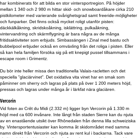
har kombinerats för att bilda en stor vintersportregion. På höjder
mellan 1 340 och 2 980 m hittar skid- och snowboardåkare cirka 210
pistkilometer med varierande svårighetsgrad samt freeride-möjligheter
och funparker. Det finns också mycket roligt utanför pisten:
däckkälkåkning, skridskoåkning, isklättring, pulkaåkning,
vintervandring och skärmflygning är bara några av de många
fritidsaktiviteter som erbjuds. Simbassängen i Zinal med bastu och
bubbelpool erbjuder också en omväxling från det roliga i pisten. Eller
så kan hela familjen försöka sig på ett knepigt pussel tillsammans i
escape room i Grimentz.
Du bör inte heller missa den traditionella Valais-racletten och det
speciella "glaciärvinet". Det oxidativa vita vinet har en smak som
påminner om sherry och lagras på plats på över 1 200 meters höjd,
pressas och lagras under många år i lärkfat nära glaciären.
Vercorin
Vid foten av Crêt du Midi (2.332 m) ligger byn Vercorin på 1.330 m
höjd med ca 600 invånare. Inte långt från staden Sierre kan du njuta
av en enastående utsikt över Rhônedalen från denna lilla schweiziska
by. Vintersportentusiaster kan komma åt skidområdet med samma
namn direkt från Vercorin och njuta av rent kul i backarna. Tack vare