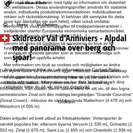
baserat på dina aktiviteter med hjälp av information om slutenhet
Last-Minute & Deals
och webbläsare. Dessa användningsprofiler används för statistisk
analys, individuella produktrekommendationer, individualiserad
reklam och räckviddsmätning. Vi behöver ditt samtycke för detta
(som kan återkallas när som helst), vilket också omfattar
S
Schweiz
Val d'Anniviers
överföring av vissa personuppgifter till tredjepartsleverantörer i
tredjeländer utanför Europeiska ekonomiska samarbetsområdet,
Skidresor Val d'Anniviers - Alpdal
till exempel Google eller Microsoft i USA.
t
Genom att klicka på
Godkänn
så accepterar du bruk av för
med panorama över berg och
funktionen ej nödvändiga cookies. Om du klickar på
Avböj
kommer
a
vi endast att använda tjänster som är tekniskt nödvändiga och
sjöar!
som krävs för att uppfylla avtalet.
r
Mer information om bruk av cookies och möjligheten av ändra
dina inställningar hittar du i vår information om
Cookies-Policy
.
Den alpina dalen Val d'Anniviers ligger inbäddad i ett unikt landskap
t
med de gigantiska fyratusenmeterstopparna i schweiziska Valais och
Information om ansvarsfördelning hittar du på vår sida för
rättslig information
. Information om hur data behandlas och dina
det turkosblå vattnet i Moiry-reservoaren. Den sträcker sig i
s
rättigheter hittar du på vår sida om
dataskydd
.
Rhônedalen, från staden Sierre-Siders, känd för sitt vin, till den lugna
semesterorten Zinal och den mäktiga bergskedjan "Grande Couronne"
i
(Great Crown) - inklusive de världsberömda Matterhorn (4 478 m) och
Godkänn
Weisshorn (4 505 m).
d
Dalen erbjuder ett brett utbud av fritidsaktiviteter. Vintersporter är
a
särskilt populära här, eftersom byarna Vercorin (1 330 m), Grimentz (1
553 m), Zinal (1 675 m), Saint Luc (1 655 m) och Chandolin (1 936 m)