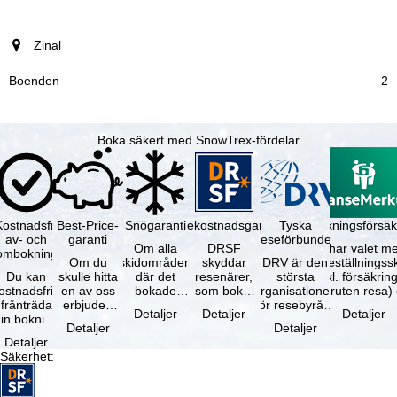
Zinal
2
Boka säkert med SnowTrex-fördelar
Kostnadsfri
Best-Price-
Snögaranti
Resekostnadsgaranti
Tyska
Avbokningsförsäk
av- och
garanti
reseförbundet
Om alla
DRSF
Du har valet me
ombokning
Om du
skidområden
skyddar
DRV är den
avbeställningss
Du kan
skulle hitta
där det
resenärer,
största
(inkl. försäkrin
ostnadsfritt
en av oss
bokade
som bokat
organisationen
avbruten resa)
frånträda
erbjuden
liftkortet
en
för resebyråer
…
Detaljer
Detaljer
Detaljer
in bokning
resa – med
gäller –
paketresa
och
Detaljer
Detaljer
inom 5
samma
skidområdets
eller
researrangörer
Detaljer
dagar efter
tillgång och
högsta …
förbundna
i Tyskland. …
Säkerhet
:
…
inkluderade
resetjänster
…
hos en …