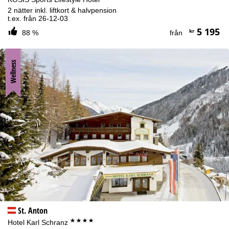
2 nätter inkl. liftkort & halvpension
t.ex. från 26-12-03
5 195
kr
88 %
från
Wellness
St. Anton
****
Hotel Karl Schranz