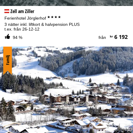
Zell am Ziller
****
Ferienhotel Jörglerhof
3 nätter inkl. liftkort & halvpension PLUS
t.ex. från 26-12-12
6 192
kr
94 %
från
Familj