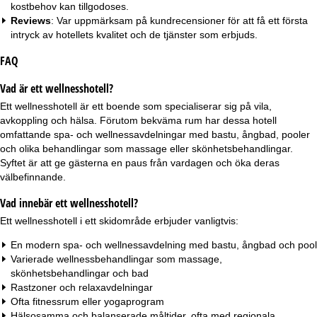
kostbehov kan tillgodoses.
Reviews
: Var uppmärksam på kundrecensioner för att få ett första
intryck av hotellets kvalitet och de tjänster som erbjuds.
FAQ
Vad är ett wellnesshotell?
Ett wellnesshotell är ett boende som specialiserar sig på vila,
avkoppling och hälsa. Förutom bekväma rum har dessa hotell
omfattande spa- och wellnessavdelningar med bastu, ångbad, pooler
och olika behandlingar som massage eller skönhetsbehandlingar.
Syftet är att ge gästerna en paus från vardagen och öka deras
välbefinnande.
Vad innebär ett wellnesshotell?
Ett wellnesshotell i ett skidområde erbjuder vanligtvis:
En modern spa- och wellnessavdelning med bastu, ångbad och pool
Varierade wellnessbehandlingar som massage,
skönhetsbehandlingar och bad
Rastzoner och relaxavdelningar
Ofta fitnessrum eller yogaprogram
Hälsosamma och balanserade måltider, ofta med regionala