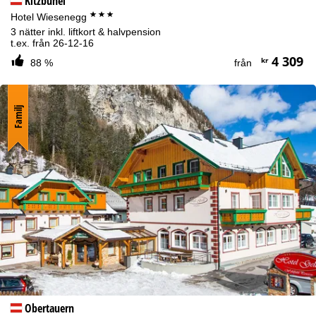
Kitzbühel
***
Hotel Wiesenegg
3 nätter inkl. liftkort & halvpension
t.ex. från 26-12-16
4 309
kr
88 %
från
Familj
Obertauern