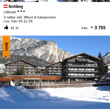
Kirchberg
***
Lifthotel
3 nätter inkl. liftkort & halvpension
t.ex. från 26-11-29
3 755
kr
91 %
från
Familj