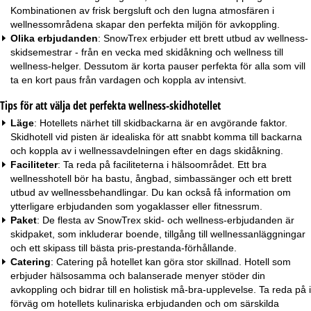
Kombinationen av frisk bergsluft och den lugna atmosfären i
wellnessområdena skapar den perfekta miljön för avkoppling.
Olika erbjudanden
: SnowTrex erbjuder ett brett utbud av wellness-
skidsemestrar - från en vecka med skidåkning och wellness till
wellness-helger. Dessutom är
korta pauser
perfekta för alla som vill
ta en kort paus från vardagen och koppla av intensivt.
Tips för att välja det perfekta wellness-skidhotellet
Läge
: Hotellets närhet till skidbackarna är en avgörande faktor.
Skidhotell vid pisten
är idealiska för att snabbt komma till backarna
och koppla av i wellnessavdelningen efter en dags skidåkning.
Faciliteter
: Ta reda på faciliteterna i hälsoområdet. Ett bra
wellnesshotell bör ha bastu, ångbad,
simbassänger
och ett brett
utbud av wellnessbehandlingar. Du kan också få information om
ytterligare erbjudanden som yogaklasser eller fitnessrum.
Paket
: De flesta av SnowTrex skid- och wellness-erbjudanden är
skidpaket
, som inkluderar boende, tillgång till wellnessanläggningar
och ett skipass till bästa pris-prestanda-förhållande.
Catering
: Catering på hotellet kan göra stor skillnad. Hotell som
erbjuder hälsosamma och balanserade menyer stöder din
avkoppling och bidrar till en holistisk må-bra-upplevelse. Ta reda på i
förväg om hotellets kulinariska erbjudanden och om särskilda