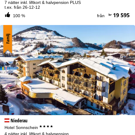
7 nätter inkl. liftkort & halvpension PLUS
t.ex. från 26-12-12
19 595
kr
100 %
från
Familj
Niederau
****
Hotel Sonnschein
4 nätter inkl. liftkort & halvpension