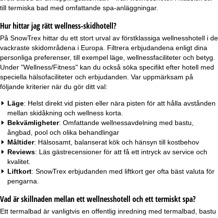
till termiska bad med omfattande spa-anläggningar.
Hur hittar jag rätt wellness-skidhotell?
På SnowTrex hittar du ett stort urval av förstklassiga wellnesshotell i de
vackraste skidområdena i Europa. Filtrera erbjudandena enligt dina
personliga preferenser, till exempel läge, wellnessfaciliteter och betyg.
Under "Wellness/Fitness" kan du också söka specifikt efter hotell med
speciella hälsofaciliteter och erbjudanden. Var uppmärksam på
följande kriterier när du gör ditt val:
Läge
: Helst direkt vid pisten eller nära pisten för att hålla avstånden
mellan skidåkning och wellness korta.
Bekvämligheter
: Omfattande wellnessavdelning med bastu,
ångbad, pool och olika behandlingar
Måltider
: Hälsosamt, balanserat kök och hänsyn till kostbehov
Reviews
: Läs gästrecensioner för att få ett intryck av service och
kvalitet.
Liftkort
: SnowTrex erbjudanden med liftkort ger ofta bäst valuta för
pengarna.
Vad är skillnaden mellan ett wellnesshotell och ett termiskt spa?
Ett termalbad är vanligtvis en offentlig inredning med termalbad, bastu