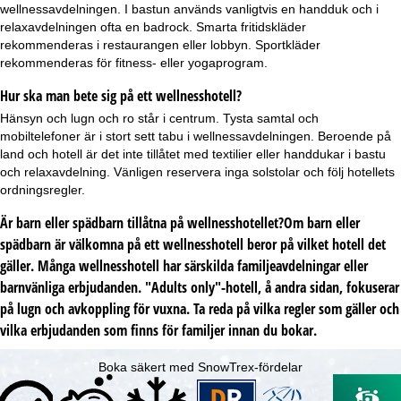
wellnessavdelningen. I bastun används vanligtvis en handduk och i
relaxavdelningen ofta en badrock. Smarta fritidskläder
rekommenderas i restaurangen eller lobbyn. Sportkläder
rekommenderas för fitness- eller yogaprogram.
Hur ska man bete sig på ett wellnesshotell?
Hänsyn och lugn och ro står i centrum. Tysta samtal och
mobiltelefoner är i stort sett tabu i wellnessavdelningen. Beroende på
land och hotell är det inte tillåtet med textilier eller handdukar i bastu
och relaxavdelning. Vänligen reservera inga solstolar och följ hotellets
ordningsregler.
Är barn eller spädbarn tillåtna på wellnesshotellet?Om barn eller
spädbarn är välkomna på ett wellnesshotell beror på vilket hotell det
gäller. Många wellnesshotell har särskilda familjeavdelningar eller
barnvänliga erbjudanden.
"Adults only"-hotell
, å andra sidan, fokuserar
på lugn och avkoppling för vuxna. Ta reda på vilka regler som gäller och
vilka erbjudanden som finns för familjer innan du bokar.
Boka säkert med SnowTrex-fördelar