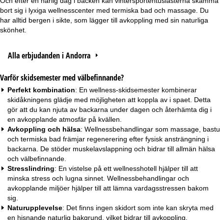
Och efter en härlig dag i backen kan vintersportentusiasterna skämma
bort sig i lyxiga wellnesscenter med termiska bad och massage. Du
har alltid bergen i sikte, som lägger till avkoppling med sin naturliga
skönhet.
Alla erbjudanden i Andorra
Varför skidsemester med välbefinnande?
Perfekt kombination
: En wellness-skidsemester kombinerar
skidåkningens glädje med möjligheten att koppla av i spaet. Detta
gör att du kan njuta av backarna under dagen och återhämta dig i
en avkopplande atmosfär på kvällen.
Avkoppling och hälsa
: Wellnessbehandlingar som massage, bastu
och termiska bad främjar regenerering efter fysisk ansträngning i
backarna. De stöder muskelavslappning och bidrar till allmän hälsa
och välbefinnande.
Stresslindring
: En vistelse på ett wellnesshotell hjälper till att
minska stress och lugna sinnet. Wellnessbehandlingar och
avkopplande miljöer hjälper till att lämna vardagsstressen bakom
sig.
Naturupplevelse
: Det finns ingen skidort som inte kan skryta med
en hisnande naturlig bakgrund, vilket bidrar till avkoppling.