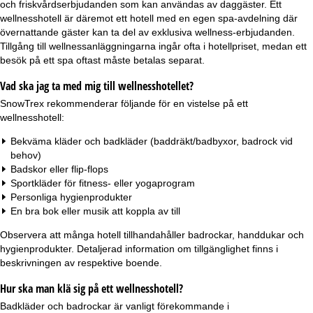
och friskvårdserbjudanden som kan användas av daggäster. Ett
wellnesshotell är däremot ett hotell med en egen spa-avdelning där
övernattande gäster kan ta del av exklusiva wellness-erbjudanden.
Tillgång till wellnessanläggningarna ingår ofta i hotellpriset, medan ett
besök på ett spa oftast måste betalas separat.
Vad ska jag ta med mig till wellnesshotellet?
SnowTrex rekommenderar följande för en vistelse på ett
wellnesshotell:
Bekväma kläder och badkläder (baddräkt/badbyxor, badrock vid
behov)
Badskor eller flip-flops
Sportkläder för fitness- eller yogaprogram
Personliga hygienprodukter
En bra bok eller musik att koppla av till
Observera att många hotell tillhandahåller badrockar, handdukar och
hygienprodukter. Detaljerad information om tillgänglighet finns i
beskrivningen av respektive boende.
Hur ska man klä sig på ett wellnesshotell?
Badkläder och badrockar är vanligt förekommande i