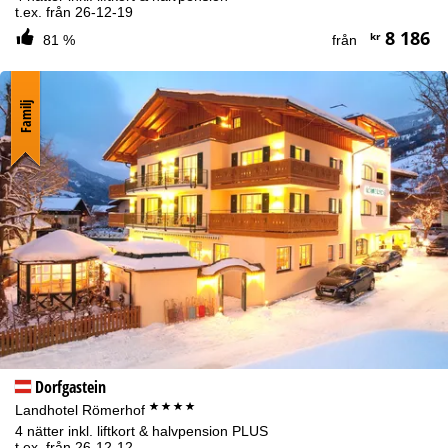
t.ex. från 26-12-19
8 186
kr
81 %
från
Familj
Dorfgastein
****
Landhotel Römerhof
4 nätter inkl. liftkort & halvpension PLUS
t.ex. från 26-12-12