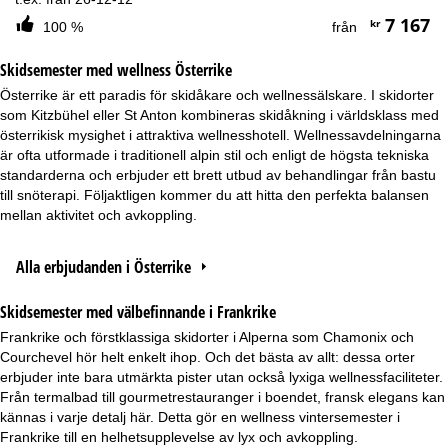
7 167
kr
100 %
från
Skidsemester med wellness Österrike
Österrike är ett paradis för skidåkare och wellnessälskare. I skidorter
som Kitzbühel eller St Anton kombineras skidåkning i världsklass med
österrikisk mysighet i attraktiva wellnesshotell. Wellnessavdelningarna
är ofta utformade i traditionell alpin stil och enligt de högsta tekniska
standarderna och erbjuder ett brett utbud av behandlingar från bastu
till snöterapi. Följaktligen kommer du att hitta den perfekta balansen
mellan aktivitet och avkoppling.
Alla erbjudanden i Österrike
Skidsemester med välbefinnande i Frankrike
Frankrike och förstklassiga skidorter i Alperna som Chamonix och
Courchevel hör helt enkelt ihop. Och det bästa av allt: dessa orter
erbjuder inte bara utmärkta pister utan också lyxiga wellnessfaciliteter.
Från termalbad till gourmetrestauranger i boendet, fransk elegans kan
kännas i varje detalj här. Detta gör en wellness vintersemester i
Frankrike till en helhetsupplevelse av lyx och avkoppling.