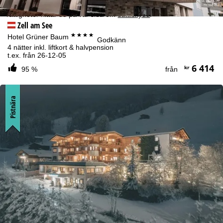
rättslig information
. Information om hur data behandlas och dina
rättigheter hittar du på vår sida om
dataskydd
.
Zell am See
****
Hotel Grüner Baum
Godkänn
4 nätter inkl. liftkort & halvpension
t.ex. från 26-12-05
6 414
kr
95 %
från
Pistnära