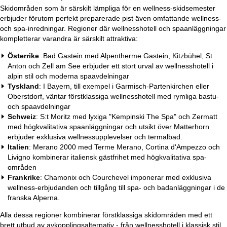
Skidområden som är särskilt lämpliga för en wellness-skidsemester
erbjuder förutom perfekt preparerade pist även omfattande wellness-
och spa-inredningar. Regioner där wellnesshotell och spaanläggningar
kompletterar varandra är särskilt attraktiva:
Österrike
: Bad Gastein med Alpentherme Gastein, Kitzbühel, St
Anton och Zell am See erbjuder ett stort urval av wellnesshotell i
alpin stil och moderna spaavdelningar
Tyskland
: I Bayern, till exempel i Garmisch-Partenkirchen eller
Oberstdorf, väntar förstklassiga wellnesshotell med rymliga bastu-
och spaavdelningar
Schweiz
: S:t Moritz med lyxiga "Kempinski The Spa" och Zermatt
med högkvalitativa spaanläggningar och utsikt över Matterhorn
erbjuder exklusiva wellnessupplevelser och termalbad.
Italien
: Merano 2000 med Terme Merano, Cortina d'Ampezzo och
Livigno kombinerar italiensk gästfrihet med högkvalitativa spa-
områden
Frankrike
: Chamonix och Courchevel imponerar med exklusiva
wellness-erbjudanden och tillgång till spa- och badanläggningar i de
franska Alperna.
Alla dessa regioner kombinerar förstklassiga skidområden med ett
brett utbud av avkopplingsalternativ - från wellnesshotell i klassisk stil