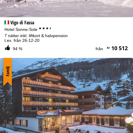
Vigo di Fassa
***+
Hotel Sonne-Sole
7 nätter inkl. liftkort & halvpension
t.ex. från 26-12-20
10 512
kr
94 %
från
Familj