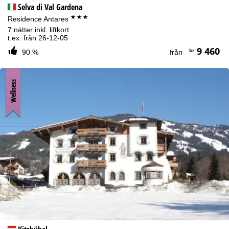
Selva di Val Gardena
***
Residence Antares
7 nätter inkl. liftkort
t.ex. från 26-12-05
9 460
kr
90 %
från
Wellness