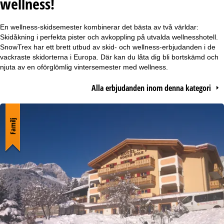
wellness!
r
En wellness-skidsemester kombinerar det bästa av två världar:
t
Skidåkning i perfekta pister och avkoppling på utvalda wellnesshotell.
SnowTrex har ett brett utbud av skid- och wellness-erbjudanden i de
s
vackraste skidorterna i Europa. Där kan du låta dig bli bortskämd och
njuta av en oförglömlig vintersemester med wellness.
i
Alla erbjudanden inom denna kategori
d
a
Familj