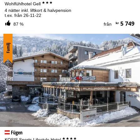
***
Wohlfühlhotel Gell
4 nätter inkl. liftkort & halvpension
t.ex. från 26-11-22
5 749
kr
87 %
från
Familj
Fügen
****
KOSIS Sports Lifestyle Hotel