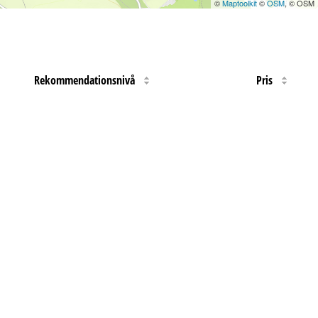
©
Maptoolkit
©
OSM
, © OSM
Rekommendationsnivå
Pris