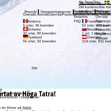
Vänli
My SnowTrex
My SnowTrex
Registrering
Ditt kundområde med
om dina bokade reso
Reseinfo
Om oss
Resmål
Semesterkategorier
Information
Företag
Översikt resmål
Österrike
Frankrike
Italien
Schweiz
Tyskla
Reseinfo
Om oss
FAQ
Partnerp
Andorra
Frankrike
Värva en
6 orter, 36 boenden
52 orter, 429 boe
Schweiz
Slovakien
Presentko
32 orter, 80 boenden
1 ort, 1 boende
Registrer
Tyskland
Österrike
Kontakt
55 orter, 92 boenden
214 orter, 931 bo
Sök
som vi – TravelTrex
ed hjälp av information
la
ärtat av Höga Tatra!
ke för detta (som kan
leverantörer i tredjeländer
 du klickar på
Avböj