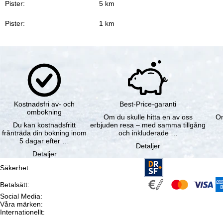
Pister:
5 km
Pister:
1 km
Kostnadsfri av- och
Best-Price-garanti
ombokning
Om du skulle hitta en av oss
Om
Du kan kostnadsfritt
erbjuden resa – med samma tillgång
frånträda din bokning inom
och inkluderade …
5 dagar efter …
Detaljer
Detaljer
Säkerhet
:
Betalsätt
:
Social Media
:
Våra märken
:
Internationellt
: