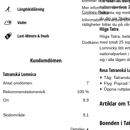
kommer vi endast att använ
Vid foten av ber
nationalparken T
Mer information om bruk av
Längdskidåkning
t
Cookies-Policy
.
bekanta sig med 
du dig via Skaln
Information om ansvarsförd
Väder
s
rättigheter hittar du på v
Höga Tatra
i
Last-Minute & Deals
Höga Tatra, belä
med totalt 25 t
Godkänn
d
Lomnický štít er
nationalparken i
a
Kundomdömen
sig i alla lägen
Resa Tatranská 
Tatranská Lomnica
Tåg: Tatransk
Antal omdömen:
7
Flyg: Poprad-
Öppna ruttpla
Rekommendationsnivå:
100 %
Ort
8,9
Artiklar om 
Skidområde
9,1
Boenden i Ta
Detaljer