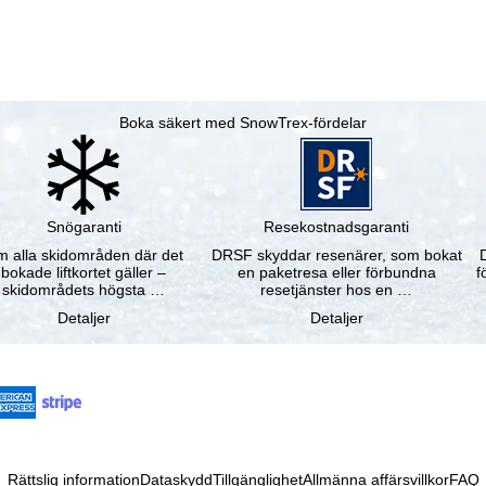
Boka säkert med SnowTrex-fördelar
Snögaranti
Resekostnadsgaranti
 alla skidområden där det
DRSF skyddar resenärer, som bokat
bokade liftkortet gäller –
en paketresa eller förbundna
f
skidområdets högsta …
resetjänster hos en …
Detaljer
Detaljer
Rättslig information
Dataskydd
Tillgänglighet
Allmänna affärsvillkor
FAQ