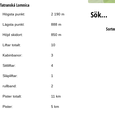
Tatranská Lomnica
Sök…
Högsta punkt:
2 190 m
Lägsta punkt:
888 m
Sorter
Höjd skidort:
850 m
Liftar totalt:
10
Kabinbanor:
3
Sittliftar:
4
Släpliftar:
1
rullband:
2
Pister totalt:
11 km
Pister:
5 km