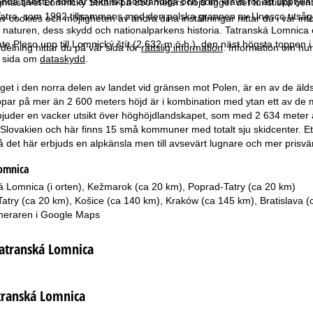
da tjänster som är tekniskt nödvändiga och som krävs för att uppfylla 
gmassivet Lomnický Štítam på 850 meters höjd ligger det turistiska centr
atra, som 1992 tillsammans med den polska grannen av Unesco utsågs t
 cookies och möjligheten av ändra dina inställningar hittar du i vår in
naturen, dess skydd och nationalparkens historia. Tatranská Lomnica er
ate Pleso upp till Lomnický štít (2 632 m.ö.h.), den näst högsta toppen 
elning hittar du på vår sida för
rättslig information
. Information om hu
år sida om
dataskydd
.
get i den norra delen av landet vid gränsen mot Polen, är en av de äld
oppar på mer än 2 600 meters höjd är i kombination med ytan ett av d
bjuder en vacker utsikt över höghöjdlandskapet, som med 2 634 meter ä
 Slovakien och här finns 15 små kommuner med totalt sju skidcenter. 
 då det här erbjuds en alpkänsla men till avsevärt lugnare och mer prisv
Lomnica
á Lomnica (i orten), Kežmarok (ca 20 km), Poprad-Tatry (ca 20 km)
Tatry (ca 20 km), Košice (ca 140 km), Kraków (ca 145 km), Bratislava 
neraren i
Google Maps
Tatranská Lomnica
transká Lomnica