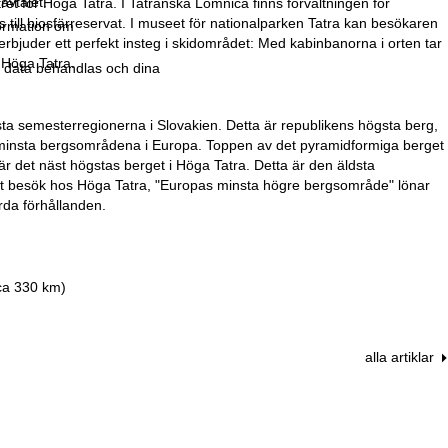
avtalet.
et för Höga Tatra. I Tatranská Lomnica finns förvaltningen för
ill biosfärreservat. I museet för nationalparken Tatra kan besökaren
formation om
bjuder ett perfekt insteg i skidområdet: Med kabinbanorna i orten tar
i Höga Tatra.
r data behandlas och dina
sta semesterregionerna i Slovakien. Detta är republikens högsta berg,
e minsta bergsområdena i Europa. Toppen av det pyramidformiga berget
r det näst högstas berget i Höga Tatra. Detta är den äldsta
Ett besök hos Höga Tatra, "Europas minsta högre bergsområde" lönar
ärda förhållanden.
(ca 330 km)
alla artiklar