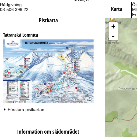
Rådgivning
Öp
Karta
08-506 396 22
Må
Fr
Pistkarta
Lö
+
-
Tatranská Lomnica
Ti
Förstora pistkartan
Information om skidområdet