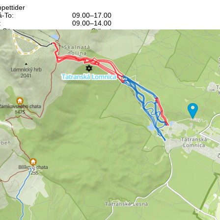
pettider
-To:
09.00–17.00
:
09.00–14.00
-Sö:
Stängt
Rådgivning
ll kontaktsidan