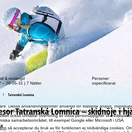
tt erbjudande!
od & reslängd
Personer
 – 28-05-31 | 7 Nätter
ospecificerat
Tatranská Lomnica
optimal webbupplevelse hämtar vi användardata med hjälp av cookies, 
ra partners. Användningsprofiler skapas baserat på dina aktiviteter m
e. Dessa användningsprofiler används för statistisk analys, individuel
resor
Tatranská Lomnica – skidnöje i hj
individualiserad reklam och räckviddsmätning. Vi behöver ditt samtyc
vilket också omfattar överföring av vissa personuppgifter till tredjeparts
iska samarbetsområdet, till exempel Google eller Microsoft i USA.
ca
änn
så accepterar du bruk av för funktionen ej nödvändiga cookies. Om