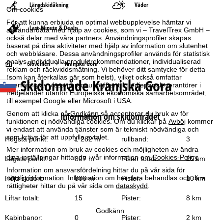
Längdskidåkning
Väder
Om cookies
För att kunna erbjuda en optimal webbupplevelse hämtar vi
Last-Minute & Deals
användardata med hjälp av cookies, som vi – TravelTrex GmbH –
också delar med våra partners. Användningsprofiler skapas
baserat på dina aktiviteter med hjälp av information om slutenhet
och webbläsare. Dessa användningsprofiler används för statistisk
analys, individuella produktrekommendationer, individualiserad
S
Slovenien
Kranjska Gora
reklam och räckviddsmätning. Vi behöver ditt samtycke för detta
(som kan återkallas när som helst), vilket också omfattar
Skidområde
Kranjska Gora
t
överföring av vissa personuppgifter till tredjepartsleverantörer i
tredjeländer utanför Europeiska ekonomiska samarbetsområdet,
till exempel Google eller Microsoft i USA.
a
Genom att klicka på
Godkänn
så accepterar du bruk av för
Information om skidområdet
funktionen ej nödvändiga cookies. Om du klickar på
Avböj
kommer
r
vi endast att använda tjänster som är tekniskt nödvändiga och
som krävs för att uppfylla avtalet.
Högsta punkt:
1 282 m
rullband:
3
t
Mer information om bruk av cookies och möjligheten av ändra
dina inställningar hittar du i vår information om
Cookies-Policy
.
Lägsta punkt:
807 m
Pister totalt:
20 km
s
Information om ansvarsfördelning hittar du på vår sida för
rättslig information
. Information om hur data behandlas och dina
Höjd skidort:
806 m
Pister:
10 km
i
rättigheter hittar du på vår sida om
dataskydd
.
Liftar totalt:
15
Pister:
8 km
d
Godkänn
Kabinbanor:
0
Pister:
2 km