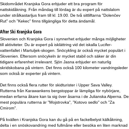
Skidområdet Kranjska Gora erbjuder ett bra program för
nattskidåkning. Från måndag till lördag är du expert på nattslalom
under strålkastarljus fram till kl. 19.00. De två sittliftarna "Dolenčev
Rut" och "Kekec" finns tillgängliga för detta ändamål.
After Ski Kranjska Gora
Slovenien och Kranjska Gora i synnerhet erbjuder många möjligheter
till aktiviteter. Du är expert på isklättring vid det iskalla Lucifer-
vattenfallet i Martuljek-skogen. Snöcykling är också mycket populärt i
Slovenien. Eftersom snöcykeln är mycket stabil och säker är din
tidigare erfarenhet irrelevant. Sjön Jasna erbjuder en naturlig
skridskobana på vintern. Det finns också 100 kilometer vandringsleder
som också är experter på vintern.
Det finns också flera rutter för skidturister i Upper Sava Valley.
Rutterna från Karawankens bergstoppar är lämpliga för nybörjare,
medan erfarna åkare kan ta sig över åsarna i de Julianska Alperna. De
mest populära rutterna är "Mojstrovka", "Kotovo sedlo" och "Za
Cmirom".
På kvällen i Kranjska Gora kan du gå på en fackelbelyst kälkåkning,
delta i en snöskovandring med fullmåne eller besöka en liten marknad