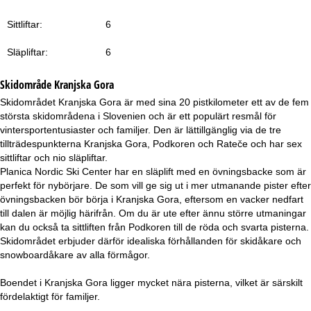
a
Sittliftar:
6
Släpliftar:
6
Skidområde
Kranjska Gora
Skidområdet Kranjska Gora är med sina 20 pistkilometer ett av de fem
största skidområdena i Slovenien och är ett populärt resmål för
vintersportentusiaster och familjer. Den är lättillgänglig via de tre
tillträdespunkterna Kranjska Gora, Podkoren och Rateče och har sex
sittliftar och nio släpliftar.
Planica Nordic Ski Center har en släplift med en övningsbacke som är
perfekt för nybörjare. De som vill ge sig ut i mer utmanande pister efter
övningsbacken bör börja i Kranjska Gora, eftersom en vacker nedfart
till dalen är möjlig härifrån. Om du är ute efter ännu större utmaningar
kan du också ta sittliften från Podkoren till de röda och svarta pisterna.
Skidområdet erbjuder därför idealiska förhållanden för skidåkare och
snowboardåkare av alla förmågor.
Boendet i Kranjska Gora ligger mycket nära pisterna, vilket är särskilt
fördelaktigt för familjer.