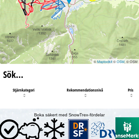
©
Maptoolkit
©
OSM
, © OSM
Sök…
Stjärnkategori
Rekommendationsnivå
Pris
Boka säkert med SnowTrex-fördelar