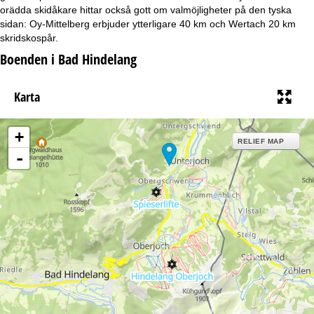
a
orädda skidåkare hittar också gott om valmöjligheter på den tyska
sidan: Oy-Mittelberg erbjuder ytterligare 40 km och Wertach 20 km
skridskospår.
Boenden i Bad Hindelang
Karta
+
RELIEF MAP
-