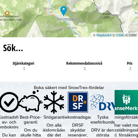
©
Maptoolkit
©
OSM
, © OSM
Sök…
Stjärnkategori
Rekommendationsnivå
Pris
Boka säkert med SnowTrex-fördelar
Kostnadsfri
Best-Price-
Snögaranti
Resekostnadsgaranti
Tyska
Avbokningsförsäk
av- och
garanti
reseförbundet
Om alla
DRSF
Du har valet me
ombokning
Om du
skidområden
skyddar
DRV är den
avbeställningss
Du kan
skulle hitta
där det
resenärer,
största
(inkl. försäkrin