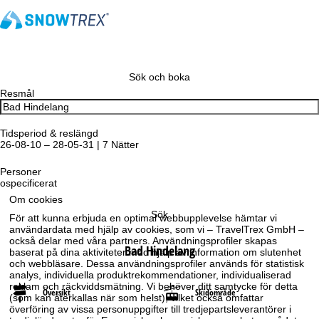
Sök och boka
Resmål
Tidsperiod & reslängd
26-08-10 – 28-05-31 | 7 Nätter
Personer
ospecificerat
Om cookies
Sök
För att kunna erbjuda en optimal webbupplevelse hämtar vi
användardata med hjälp av cookies, som vi – TravelTrex GmbH –
också delar med våra partners. Användningsprofiler skapas
Bad Hindelang
baserat på dina aktiviteter med hjälp av information om slutenhet
och webbläsare. Dessa användningsprofiler används för statistisk
analys, individuella produktrekommendationer, individualiserad
reklam och räckviddsmätning. Vi behöver ditt samtycke för detta
Översikt
Skidområde
(som kan återkallas när som helst), vilket också omfattar
överföring av vissa personuppgifter till tredjepartsleverantörer i