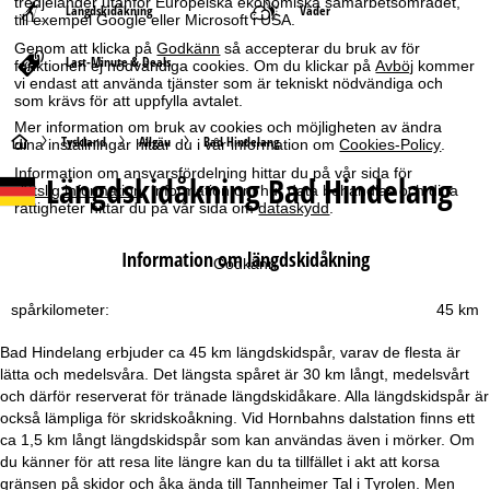
tredjeländer utanför Europeiska ekonomiska samarbetsområdet,
Längdskidåkning
Väder
till exempel Google eller Microsoft i USA.
Genom att klicka på
Godkänn
så accepterar du bruk av för
Last-Minute & Deals
funktionen ej nödvändiga cookies. Om du klickar på
Avböj
kommer
vi endast att använda tjänster som är tekniskt nödvändiga och
som krävs för att uppfylla avtalet.
Mer information om bruk av cookies och möjligheten av ändra
S
Tyskland
Allgäu
Bad Hindelang
dina inställningar hittar du i vår information om
Cookies-Policy
.
Information om ansvarsfördelning hittar du på vår sida för
Längdskidåkning Bad Hindelang
t
rättslig information
. Information om hur data behandlas och dina
rättigheter hittar du på vår sida om
dataskydd
.
a
Information om längdskidåkning
Godkänn
r
spårkilometer:
45 km
t
Bad Hindelang erbjuder ca 45 km längdskidspår, varav de flesta är
s
lätta och medelsvåra. Det längsta spåret är 30 km långt, medelsvårt
och därför reserverat för tränade längdskidåkare. Alla längdskidspår är
i
också lämpliga för skridskoåkning. Vid Hornbahns dalstation finns ett
ca 1,5 km långt längdskidspår som kan användas även i mörker. Om
d
du känner för att resa lite längre kan du ta tillfället i akt att korsa
gränsen på skidor och åka ända till Tannheimer Tal i Tyrolen. Men