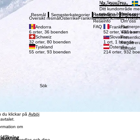
Vänli
My SnowTrex
My SnowTrex
Registrering
Ditt kundområde med
om dina bokade reso
Reseinfo
Om oss
Resmål
Semesterkategorier
Information
Företag
Översikt resmål
Österrike
Frankrike
Italien
Schweiz
Tyskla
Reseinfo
Om oss
FAQ
Partnerp
Andorra
Frankrike
Värva en
6 orter, 36 boenden
52 orter, 432 boe
Schweiz
Slovakien
Presentko
32 orter, 80 boenden
1 ort, 1 boende
Registrer
Tyskland
Österrike
Kontakt
55 orter, 93 boenden
214 orter, 932 bo
som vi – TravelTrex
Sök
ed hjälp av information
la
ke för detta (som kan
leverantörer i tredjeländer
 du klickar på
Avböj
avtalet.
formation om
kidåkning
r data behandlas och dina