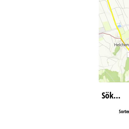
Sök…
Sorter