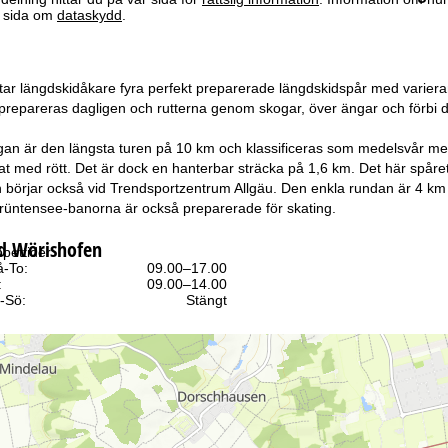
år sida om
dataskydd
.
tar längdskidåkare fyra perfekt preparerade längdskidspår med varierand
prepareras dagligen och rutterna genom skogar, över ängar och förbi d
an är den längsta turen på 10 km och klassificeras som medelsvår med
t med rött. Det är dock en hanterbar sträcka på 1,6 km. Det här spåret 
börjar också vid Trendsportzentrum Allgäu. Den enkla rundan är 4 km l
rüntensee-banorna är också preparerade för skating.
d Wörishofen
pettider
-To:
09.00–17.00
:
09.00–14.00
-Sö:
Stängt
Rådgivning
ll kontaktsidan