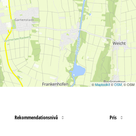
©
Maptoolkit
©
OSM
, © OSM
Rekommendationsnivå
Pris