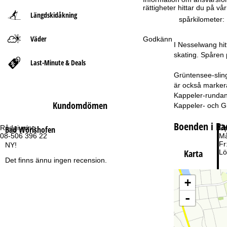
rättigheter hittar du på v
Längdskidåkning
t
spårkilometer:
Väder
s
Godkänn
I Nesselwang hit
skating. Spåren 
i
Last-Minute & Deals
Grüntensee-sling
d
är också markera
Kappeler-rundan 
a
Kundomdömen
Kappeler- och G
Boenden i Ba
Rådgivning
Öp
Bad Wörishofen
08-506 396 22
Må
Fr
NY!
Karta
Lö
Det finns ännu ingen recension.
+
-
Ti