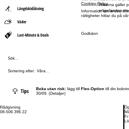
Cookies-Policy
.
Priserna gäller p
Längdskidåkning
t
erbjudanden med
Information om ansvarsförd
rättigheter hittar du på v
Väder
s
Godkänn
i
Last-Minute & Deals
d
a
Sök...
Sortering efter:
Våra
rekommendationer
Boka utan risk:
lägg till
Flex-Option
till din bokn
Tips
30/09.
(Detaljer)
Rådgivning
Öp
08-506 396 22
Må
Fr
Lö