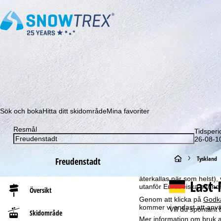
Prenumerera på vårt nyhetsbrev och missa aldrig e
Sök och boka
Hitta ditt skidområde
Mina favoriter
Resmål
Tidsperi
Om cookies
26-08-10
För att kunna erbjuda en 
GmbH – också delar med vå
S
Tyskland
Freudenstadt
om slutenhet och webbläsar
produktrekommendationer, 
t
återkallas när som helst), 
Last-
utanför Europeiska ekonom
Översikt
a
Genom att klicka på
Godk
kommer vi endast att använ
Vill du spontant
Skidområde
r
Mer information om bruk av