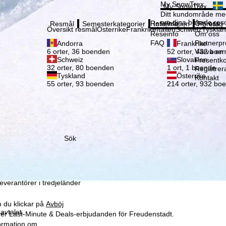
Vänli
My SnowTrex
My SnowTrex
Registrering
Ditt kundområde med
om dina bokade reso
Reseinfo
Om oss
Resmål
Semesterkategorier
Information
Företag
Översikt resmål
Österrike
Frankrike
Italien
Schweiz
Tyskla
Reseinfo
Om oss
FAQ
Partnerp
Andorra
Frankrike
Värva en
6 orter, 36 boenden
52 orter, 432 boe
Schweiz
Slovakien
Presentko
32 orter, 80 boenden
1 ort, 1 boende
Registrer
Tyskland
Österrike
Kontakt
55 orter, 93 boenden
214 orter, 932 bo
Sök
som vi – TravelTrex
ed hjälp av information
la
ke för detta (som kan
leverantörer i tredjeländer
 du klickar på
Avböj
avtalet.
över Last-Minute & Deals-erbjudanden för Freudenstadt.
formation om