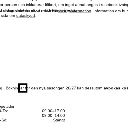
er person och inkluderar liftkort, om inget annat anges i resebeskrivning
 ankomstdatum inom mindre än två veckor.
elning hittar du på vår sida för
rättslig information
. Information om hu
år sida om
dataskydd
.
ing | Bokningar för den nya säsongen 26/27 kan dessutom
avbokas kos
pettider
-To:
09.00–17.00
:
09.00–14.00
-Sö:
Stängt