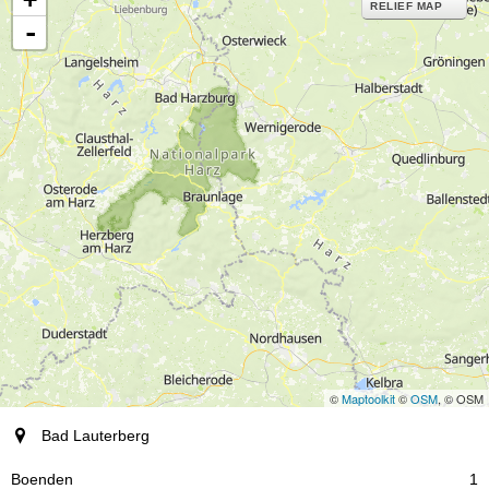
RELIEF MAP
-
©
Maptoolkit
©
OSM
, © OSM
ort
Bad Lauterberg
Boenden
1