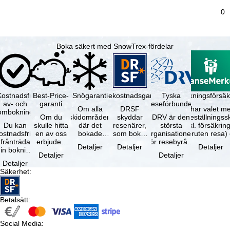
0
Boka säkert med SnowTrex-fördelar
Kostnadsfri
Best-Price-
Snögaranti
Resekostnadsgaranti
Tyska
Avbokningsförsäk
av- och
garanti
reseförbundet
Om alla
DRSF
Du har valet me
ombokning
Om du
skidområden
skyddar
DRV är den
avbeställningss
Du kan
skulle hitta
där det
resenärer,
största
(inkl. försäkrin
ostnadsfritt
en av oss
bokade
som bokat
organisationen
avbruten resa)
frånträda
erbjuden
liftkortet
en
för resebyråer
…
Detaljer
Detaljer
Detaljer
in bokning
resa – med
gäller –
paketresa
och
Detaljer
Detaljer
inom 5
samma
skidområdets
eller
researrangörer
Detaljer
dagar efter
tillgång och
högsta …
förbundna
i Tyskland. …
Säkerhet
:
…
inkluderade
resetjänster
…
hos en …
Betalsätt
:
Social Media
: