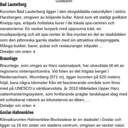
Godkänn
Bad Lauterberg
Kurorten Bad Lauterberg ligger i den skogsklädda naturidyllen i södra
Harzbergen, omgiven av böljande kullar. Känd som ett statligt godkänt
Kneipp-spa, erbjuds holistiska kurer i de lokala spa-centren och
sanatorierna. En vacker kurpark med uppvuxna träd, en
musikpaviljong och ett spa-center är lika mycket en del av stadsbilden
som den pittoreska gamla staden med sin attraktiva shoppinggata.
Många butiker, barer, pubar och restauranger inbjuder …
Detaljer om orten
Braunlage
Braunlage, som omges av Harz nationalpark, har utvecklats till ett av
regionens vintersportcentra. Vid foten av det högsta berget i
Niedersachsen, Wurmberg (971 m), ligger kurorten på 620 meters
höjd, bara några kilometer från ett fascinerande område som finns
med på UNESCO:s världsarvslista. år 2010 tilldelades Upper Harz
vattenhanteringssystem, som fortfarande präglar landskapet idag med
ett sofistikerat nätverk av kilometervis av diken, …
Detaljer om orten
Goslar-Hahnenklee
Klimatkurorten Hahnenklee-Bockswiese är en stadsdel i Goslar och
ligger ca 16 km söder om stadens centrum, omgiven av vacker natur.