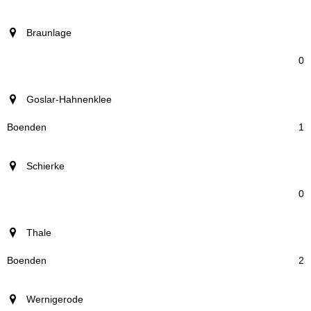
Braunlage
0
Goslar-Hahnenklee
1
Schierke
0
Thale
2
Wernigerode