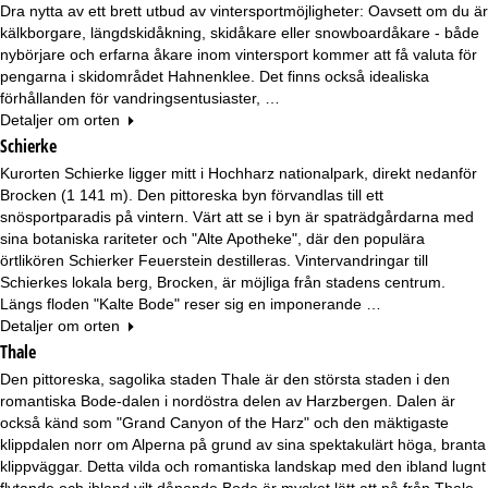
Dra nytta av ett brett utbud av vintersportmöjligheter: Oavsett om du är
kälkborgare, längdskidåkning, skidåkare eller snowboardåkare - både
nybörjare och erfarna åkare inom vintersport kommer att få valuta för
pengarna i skidområdet Hahnenklee. Det finns också idealiska
förhållanden för vandringsentusiaster, …
Detaljer om orten
Schierke
Kurorten Schierke ligger mitt i Hochharz nationalpark, direkt nedanför
Brocken (1 141 m). Den pittoreska byn förvandlas till ett
snösportparadis på vintern. Värt att se i byn är spaträdgårdarna med
sina botaniska rariteter och "Alte Apotheke", där den populära
örtlikören Schierker Feuerstein destilleras. Vintervandringar till
Schierkes lokala berg, Brocken, är möjliga från stadens centrum.
Längs floden "Kalte Bode" reser sig en imponerande …
Detaljer om orten
Thale
Den pittoreska, sagolika staden Thale är den största staden i den
romantiska Bode-dalen i nordöstra delen av Harzbergen. Dalen är
också känd som "Grand Canyon of the Harz" och den mäktigaste
klippdalen norr om Alperna på grund av sina spektakulärt höga, branta
klippväggar. Detta vilda och romantiska landskap med den ibland lugnt
flytande och ibland vilt dånande Bode är mycket lätt att nå från Thale.