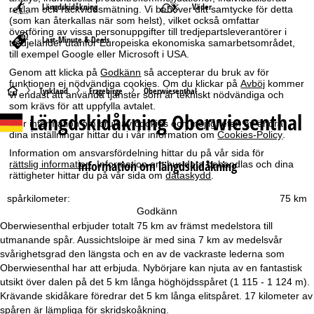
Längdskidåkning
Väder
reklam och räckviddsmätning. Vi behöver ditt samtycke för detta
(som kan återkallas när som helst), vilket också omfattar
överföring av vissa personuppgifter till tredjepartsleverantörer i
Last-Minute & Deals
tredjeländer utanför Europeiska ekonomiska samarbetsområdet,
till exempel Google eller Microsoft i USA.
Genom att klicka på
Godkänn
så accepterar du bruk av för
funktionen ej nödvändiga cookies. Om du klickar på
Avböj
kommer
S
Tyskland
Erzgebirge
Oberwiesenthal
vi endast att använda tjänster som är tekniskt nödvändiga och
som krävs för att uppfylla avtalet.
Längdskidåkning Oberwiesenthal
t
Mer information om bruk av cookies och möjligheten av ändra
dina inställningar hittar du i vår information om
Cookies-Policy
.
a
Information om ansvarsfördelning hittar du på vår sida för
Information om längdskidåkning
rättslig information
. Information om hur data behandlas och dina
rättigheter hittar du på vår sida om
dataskydd
.
r
spårkilometer:
75 km
t
Godkänn
Oberwiesenthal erbjuder totalt 75 km av främst medelstora till
s
utmanande spår. Aussichtsloipe är med sina 7 km av medelsvår
svårighetsgrad den längsta och en av de vackraste lederna som
i
Oberwiesenthal har att erbjuda. Nybörjare kan njuta av en fantastisk
utsikt över dalen på det 5 km långa höghöjdsspåret (1 115 - 1 124 m).
d
Krävande skidåkare föredrar det 5 km långa elitspåret. 17 kilometer av
spåren är lämpliga för skridskoåkning.