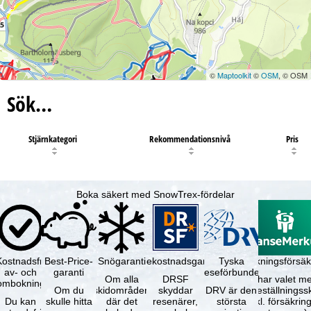
©
Maptoolkit
©
OSM
, © OSM
Sök…
Stjärnkategori
Rekommendationsnivå
Pris
Boka säkert med SnowTrex-fördelar
Kostnadsfri
Best-Price-
Snögaranti
Resekostnadsgaranti
Tyska
Avbokningsförsäk
av- och
garanti
reseförbundet
Om alla
DRSF
Du har valet me
ombokning
Om du
skidområden
skyddar
DRV är den
avbeställningss
Du kan
skulle hitta
där det
resenärer,
största
(inkl. försäkrin