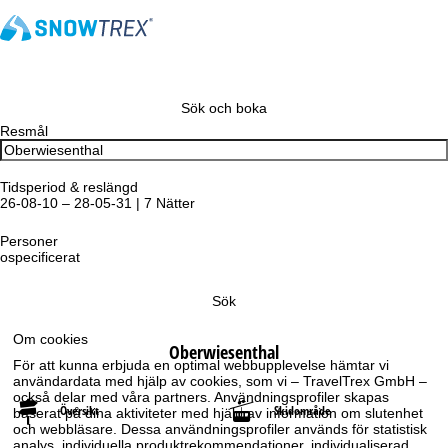
Sök och boka
Resmål
Tidsperiod & reslängd
26-08-10 – 28-05-31 | 7 Nätter
Personer
ospecificerat
Sök
Om cookies
Oberwiesenthal
För att kunna erbjuda en optimal webbupplevelse hämtar vi
användardata med hjälp av cookies, som vi – TravelTrex GmbH –
också delar med våra partners. Användningsprofiler skapas
Översikt
Skidområde
baserat på dina aktiviteter med hjälp av information om slutenhet
och webbläsare. Dessa användningsprofiler används för statistisk
analys, individuella produktrekommendationer, individualiserad