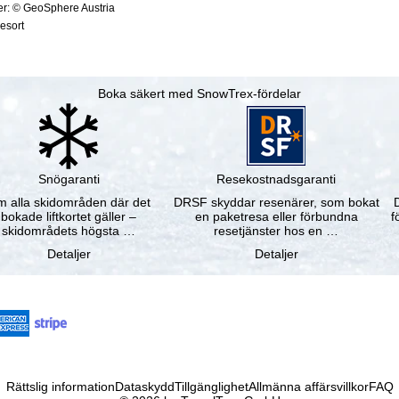
ter: © GeoSphere Austria
resort
Boka säkert med SnowTrex-fördelar
Snögaranti
Resekostnadsgaranti
 alla skidområden där det
DRSF skyddar resenärer, som bokat
bokade liftkortet gäller –
en paketresa eller förbundna
f
skidområdets högsta …
resetjänster hos en …
Detaljer
Detaljer
Rättslig information
Dataskydd
Tillgänglighet
Allmänna affärsvillkor
FAQ