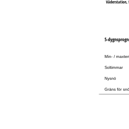
Väderstation, f
5-dygnsprogn
Min- / maxte
Soltimmar
Nysnö
Gräns för snö