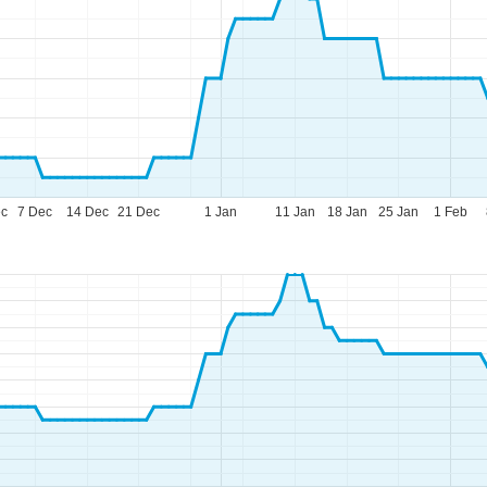
ec
7 Dec
14 Dec
21 Dec
1 Jan
11 Jan
18 Jan
25 Jan
1 Feb
pettider
-To:
09.00–17.00
:
09.00–14.00