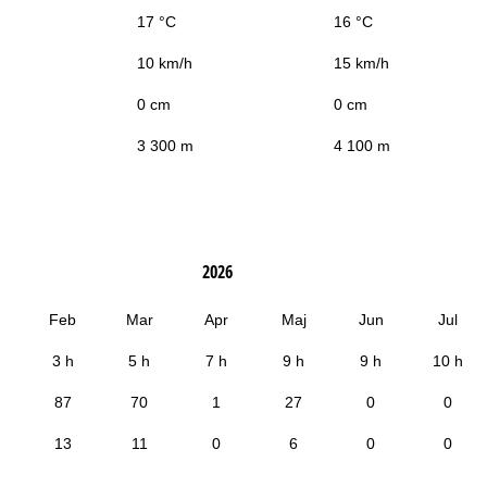
17 °C
16 °C
10 km/h
15 km/h
0 cm
0 cm
3 300 m
4 100 m
2026
Feb
Mar
Apr
Maj
Jun
Jul
3 h
5 h
7 h
9 h
9 h
10 h
87
70
1
27
0
0
13
11
0
6
0
0