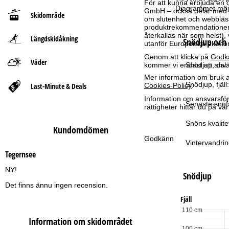
För att kunna erbjuda en 
Diagrammet möjl
GmbH – också delar med vå
Skidområde
t
om slutenhet och webbläsar
produktrekommendationer, 
återkallas när som helst), 
Längdskidåkning
s
Snödjup och 
utanför Europeiska ekonom
Genom att klicka på
Godk
i
Väder
kommer vi endast att använ
Snödjup, dal:
Mer information om bruk av
d
Snödjup, fjäll:
Last-Minute & Deals
Cookies-Policy
.
Information om ansvarsförd
a
Senaste snöfa
rättigheter hittar du på v
Snöns kvalite
Kundomdömen
Godkänn
Vintervandrin
Tegernsee
NY!
Snödjup
Det finns ännu ingen recension.
Fjäll
110 cm
Information om skidområdet
100 cm