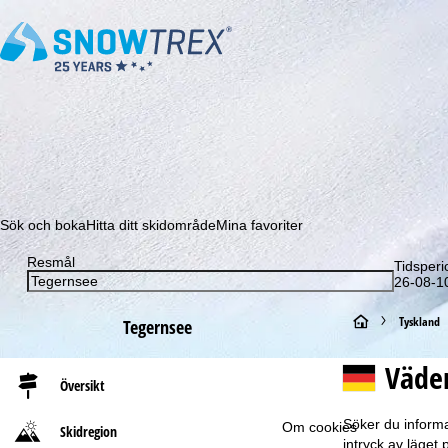
Prenumerera på vårt nyhetsbrev och missa aldrig e
Sök och boka
Hitta ditt skidområde
Mina favoriter
Resmål
Tidsperi
26-08-10
S
Tyskland
Tegernsee
t
Väde
Översikt
a
Söker du informa
Om cookies
Skidregion
r
intryck av läget