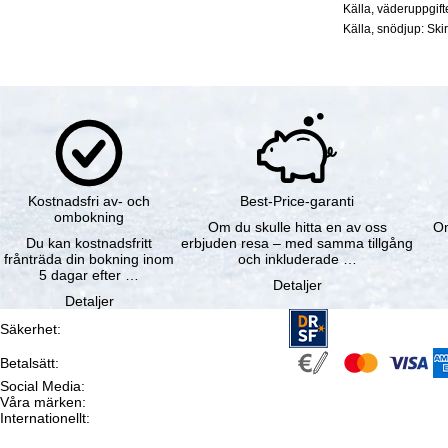
Källa, väderuppgif
Källa, snödjup: Ski
Kostnadsfri av- och
Best-Price-garanti
ombokning
Om du skulle hitta en av oss
Om
Du kan kostnadsfritt
erbjuden resa – med samma tillgång
frånträda din bokning inom
och inkluderade …
5 dagar efter …
Detaljer
Detaljer
Säkerhet
:
Betalsätt
:
Social Media
:
Våra märken
:
Internationellt
: