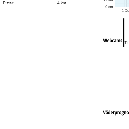
Lö
Pister:
4 km
0 cm
1 D
Webcams
Ti
Väderprogno