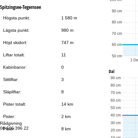
Spitzingsee-Tegernsee
90 cm
Högsta punkt:
1 580 m
80 cm
Lägsta punkt:
980 m
70 cm
Höjd skidort:
747 m
60 cm
Liftar totalt:
11
50 cm
1 D
Kabinbanor:
0
Dal
90 cm
Sittliftar:
3
80 cm
Släpliftar:
8
70 cm
60 cm
Pister totalt:
14 km
50 cm
40 cm
Pister:
2 km
30 cm
Rådgivning
Öp
08-506 396 22
Må
Pister:
8 km
20 cm
Fr
10 cm