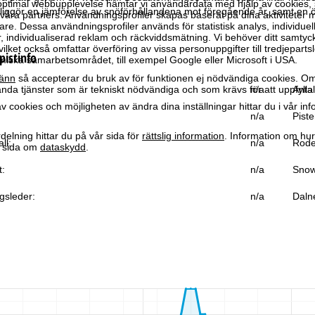
optimal webbupplevelse hämtar vi användardata med hjälp av cookies, 
iggör en jämförelse av snöförhållandena mot föregående år, samt en 
ra partners. Användningsprofiler skapas baserat på dina aktiviteter m
e. Dessa användningsprofiler används för statistisk analys, individuel
individualiserad reklam och räckviddsmätning. Vi behöver ditt samtyc
vilket också omfattar överföring av vissa personuppgifter till tredjeparts
pistinfo
iska samarbetsområdet, till exempel Google eller Microsoft i USA.
änn
så accepterar du bruk av för funktionen ej nödvändiga cookies. Om
da tjänster som är tekniskt nödvändiga och som krävs för att uppfylla 
n/a
Antal
 cookies och möjligheten av ändra dina inställningar hittar du i vår in
n/a
Piste
elning hittar du på vår sida för
rättslig information
. Information om hu
ll:
n/a
Rode
år sida om
dataskydd
.
t:
n/a
Snow
gsleder:
n/a
Daln