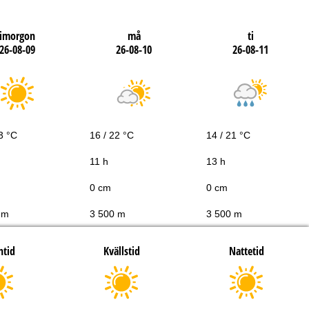
imorgon
må
ti
26-08-09
26-08-10
26-08-11
3 °C
16 / 22 °C
14 / 21 °C
11 h
13 h
0 cm
0 cm
 m
3 500 m
3 500 m
htid
Kvällstid
Nattetid