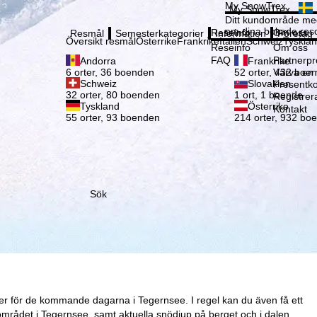
Vänli
My SnowTrex
My SnowTrex
Registrering
Ditt kundområde med
om dina bokade reso
Reseinfo
Om oss
Resmål
Semesterkategorier
Information
Företag
Översikt resmål
Österrike
Frankrike
Italien
Schweiz
Tyskla
Reseinfo
Om oss
FAQ
Partnerp
Andorra
Frankrike
Värva en
6 orter, 36 boenden
52 orter, 432 boe
Schweiz
Slovakien
Presentko
32 orter, 80 boenden
1 ort, 1 boende
Registrer
Tyskland
Österrike
Kontakt
55 orter, 93 boenden
214 orter, 932 bo
Sök
er för de kommande dagarna i Tegernsee. I regel kan du även få ett
området i Tegernsee, samt aktuella snödjup på berget och i dalen.