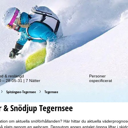
tt erbjudande!
od & reslängd
Personer
 – 28-05-31 | 7 Nätter
ospecificerat
Spitzingsee-Tegernsee
Tegernsee
r & Snödjup Tegernsee
tion om aktuella snöförhållanden? Här hittar du aktuella väderprognos
 på plats genom en webcam. Dessutom anges antalet öppna liftar i skid