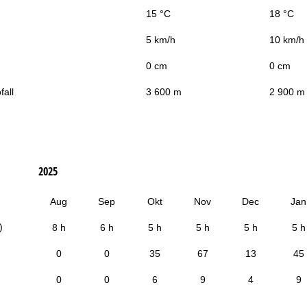
15 °C
18 °C
5 km/h
10 km/h
0 cm
0 cm
fall
3 600 m
2 900 m
2025
Aug
Sep
Okt
Nov
Dec
Jan
)
8 h
6 h
5 h
5 h
5 h
5 h
0
0
35
67
13
45
0
0
6
9
4
9