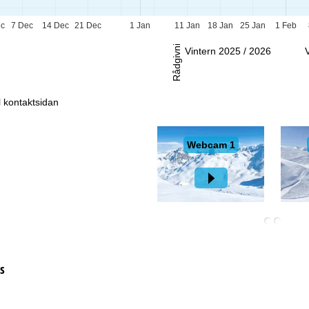
-Sö:
Stängt
ec
7 Dec
14 Dec
21 Dec
1 Jan
11 Jan
18 Jan
25 Jan
1 Feb
Rådgivning
Vintern 2025 / 2026
ll kontaktsidan
s