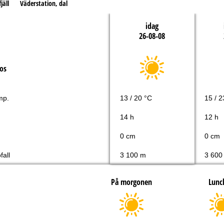
jäll
Väderstation, dal
idag
26-08-08
os
mp.
13 / 20 °C
15 / 2
14 h
12 h
0 cm
0 cm
fall
3 100 m
3 600
På morgonen
Lunc