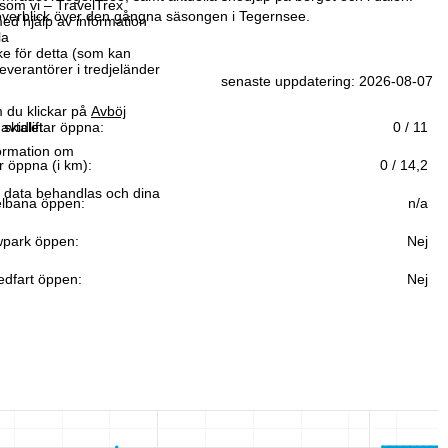
som vi – TravelTrex
överblick över den gångna säsongen i Tegernsee.
ed hjälp av information
la
ke för detta (som kan
leverantörer i tredjeländer
senaste uppdatering: 2026-08-07
 du klickar på
Avböj
avtalet.
 skidliftar öppna:
0 / 11
formation om
r öppna (i km):
0 / 14,2
r data behandlas och dina
lbana öppen:
n/a
park öppen:
Nej
edfart öppen:
Nej