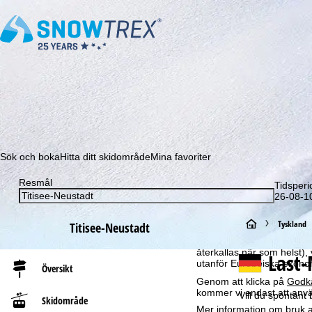
Prenumerera på vårt nyhetsbrev och missa aldrig e
Sök och boka
Hitta ditt skidområde
Mina favoriter
Resmål
Tidsperi
Om cookies
26-08-10
För att kunna erbjuda en 
GmbH – också delar med vå
S
Tyskland
Titisee-Neustadt
om slutenhet och webbläsar
produktrekommendationer, 
t
återkallas när som helst), 
Last-
utanför Europeiska ekonom
Översikt
a
Genom att klicka på
Godk
kommer vi endast att använ
Vill du spontant
Skidområde
r
Mer information om bruk av