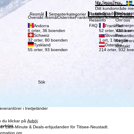
Vänli
My SnowTrex
My SnowTrex
Registrering
Ditt kundområde med
om dina bokade reso
Reseinfo
Om oss
Resmål
Semesterkategorier
Information
Företag
Översikt resmål
Österrike
Frankrike
Italien
Schweiz
Tyskla
Reseinfo
Om oss
FAQ
Partnerp
Andorra
Frankrike
Värva en
6 orter, 36 boenden
52 orter, 432 boe
Schweiz
Slovakien
Presentko
32 orter, 80 boenden
1 ort, 1 boende
Registrer
Tyskland
Österrike
Kontakt
55 orter, 93 boenden
214 orter, 932 bo
Sök
som vi – TravelTrex
ed hjälp av information
la
ke för detta (som kan
leverantörer i tredjeländer
 du klickar på
Avböj
avtalet.
över Last-Minute & Deals-erbjudanden för Titisee-Neustadt.
formation om