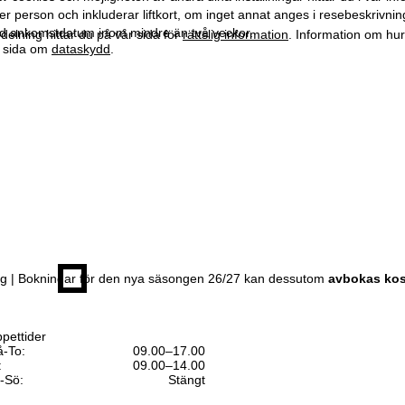
er person och inkluderar liftkort, om inget annat anges i resebeskrivning
 ankomstdatum inom mindre än två veckor.
elning hittar du på vår sida för
rättslig information
. Information om hu
år sida om
dataskydd
.
ing | Bokningar för den nya säsongen 26/27 kan dessutom
avbokas kos
pettider
-To:
09.00–17.00
:
09.00–14.00
-Sö:
Stängt