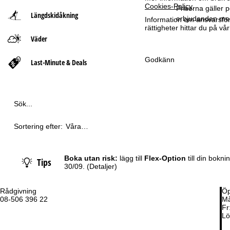
Cookies-Policy
.
Priserna gäller p
Längdskidåkning
t
erbjudanden med
Information om ansvarsförd
rättigheter hittar du på v
Väder
s
Godkänn
i
Last-Minute & Deals
d
a
Sök...
Sortering efter:
Våra
rekommendationer
Boka utan risk:
lägg till
Flex-Option
till din bokn
Tips
30/09.
(Detaljer)
Rådgivning
Öp
08-506 396 22
Må
Fr
Lö