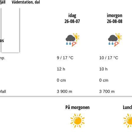
jäll
Väderstation, dal
idag
imorgon
26-08-07
26-08-08
os
mp.
9 / 17 °C
10 / 17 °C
12 h
10 h
0 cm
0 cm
fall
3 900 m
3 700 m
På morgonen
Lunc