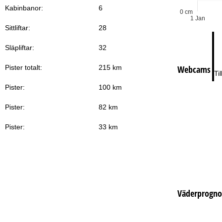
Lö
Kabinbanor:
6
0 cm
1 Jan
Sittliftar:
28
Släpliftar:
32
Webcams
Pister totalt:
215 km
Ti
Pister:
100 km
Pister:
82 km
Pister:
33 km
Väderprogno