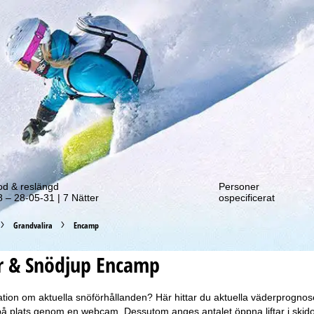
tt erbjudande!
od & reslängd
Personer
 – 28-05-31 | 7 Nätter
ospecificerat
Grandvalira
Encamp
r & Snödjup Encamp
tion om aktuella snöförhållanden? Här hittar du aktuella väderprogno
 på plats genom en webcam. Dessutom anges antalet öppna liftar i skid