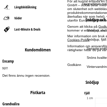
För att kunna erbjuda en 
Diagrammet möjl
GmbH – också delar med vå
Längdskidåkning
t
om slutenhet och webbläsar
produktrekommendationer, 
återkallas när som helst), 
Väder
s
Snödjup och 
utanför Europeiska ekonom
Genom att klicka på
Godk
i
Last-Minute & Deals
kommer vi endast att använ
Snödjup, dal:
Mer information om bruk av
d
Snödjup, fjäll:
Cookies-Policy
.
Information om ansvarsförd
a
Senaste snöfa
Kundomdömen
rättigheter hittar du på v
Snöns kvalite
Encamp
Godkänn
Vintervandrin
NY!
Det finns ännu ingen recension.
Snödjup
Pistkarta
Fjäll
1 cm
Grandvalira