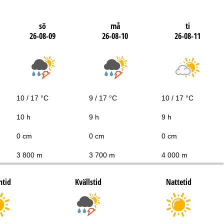
sö
må
ti
26-08-09
26-08-10
26-08-11
10 / 17 °C
9 / 17 °C
10 / 17 °C
10 h
9 h
9 h
0 cm
0 cm
0 cm
3 800 m
3 700 m
4 000 m
htid
Kvällstid
Nattetid