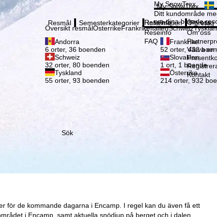
Vänli
My SnowTrex
My SnowTrex
Registrering
Ditt kundområde med
om dina bokade reso
Reseinfo
Om oss
Resmål
Semesterkategorier
Information
Företag
Översikt resmål
Österrike
Frankrike
Italien
Schweiz
Tyskla
Reseinfo
Om oss
FAQ
Partnerp
Andorra
Frankrike
Värva en
6 orter, 36 boenden
52 orter, 432 boe
Schweiz
Slovakien
Presentko
32 orter, 80 boenden
1 ort, 1 boende
Registrer
Tyskland
Österrike
Kontakt
55 orter, 93 boenden
214 orter, 932 bo
Sök
ser för de kommande dagarna i Encamp. I regel kan du även få ett
området i Encamp, samt aktuella snödjup på berget och i dalen.