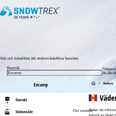
Prenumerera på vårt nyhetsbrev och missa aldrig e
Sök och boka
Hitta ditt skidområde
Mina favoriter
Resmål
Tidsperi
26-08-08
S
Andorra
Encamp
t
Väde
Översikt
a
Söker du informa
Om cookies
Skidområde
r
intryck av läget