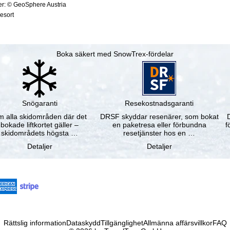
ter: © GeoSphere Austria
resort
Boka säkert med SnowTrex-fördelar
Snögaranti
Resekostnadsgaranti
 alla skidområden där det
DRSF skyddar resenärer, som bokat
bokade liftkortet gäller –
en paketresa eller förbundna
f
skidområdets högsta …
resetjänster hos en …
Detaljer
Detaljer
Rättslig information
Dataskydd
Tillgänglighet
Allmänna affärsvillkor
FAQ