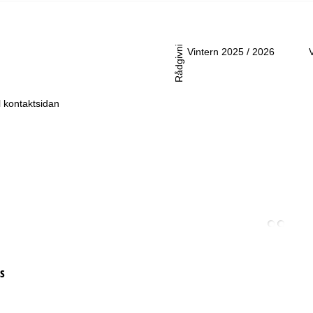
-Sö:
Stängt
Rådgivning
Vintern 2025 / 2026
ll kontaktsidan
s