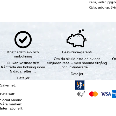
Källa, väderuppgif
Källa, snödjup: Ski
Kostnadsfri av- och
Best-Price-garanti
ombokning
Om du skulle hitta en av oss
Om
Du kan kostnadsfritt
erbjuden resa – med samma tillgång
frånträda din bokning inom
och inkluderade …
5 dagar efter …
Detaljer
Detaljer
Säkerhet
:
Betalsätt
:
Social Media
:
Våra märken
:
Internationellt
: