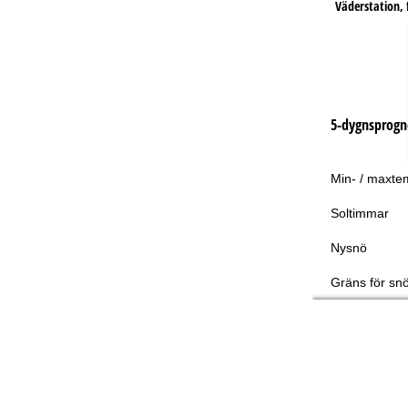
Väderstation, f
5-dygnsprogn
Min- / maxte
Soltimmar
Nysnö
Gräns för snö