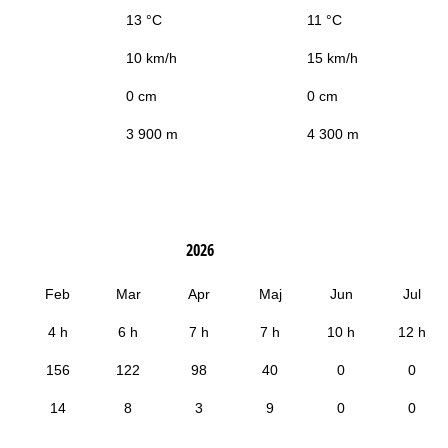
13 °C
11 °C
10 km/h
15 km/h
0 cm
0 cm
3 900 m
4 300 m
2026
Feb
Mar
Apr
Maj
Jun
Jul
4 h
6 h
7 h
7 h
10 h
12 h
156
122
98
40
0
0
14
8
3
9
0
0