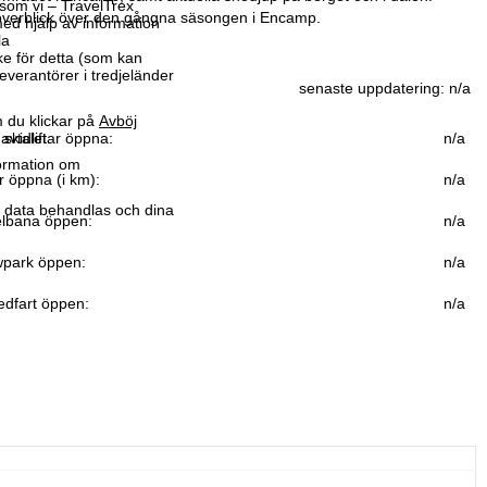
som vi – TravelTrex
överblick över den gångna säsongen i Encamp.
ed hjälp av information
la
ke för detta (som kan
leverantörer i tredjeländer
senaste uppdatering:
n/a
 du klickar på
Avböj
avtalet.
 skidliftar öppna:
n/a
formation om
r öppna (i km):
n/a
r data behandlas och dina
lbana öppen:
n/a
park öppen:
n/a
edfart öppen:
n/a