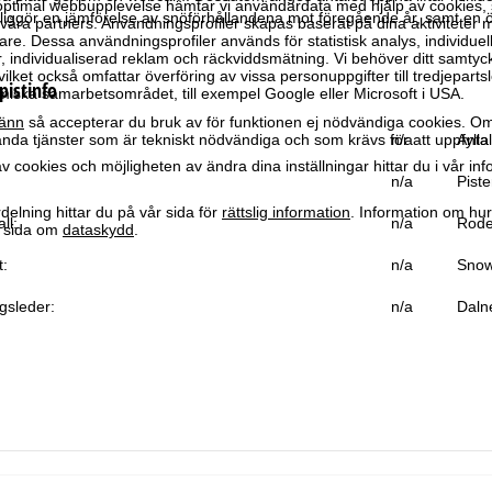
optimal webbupplevelse hämtar vi användardata med hjälp av cookies, 
iggör en jämförelse av snöförhållandena mot föregående år, samt en 
ra partners. Användningsprofiler skapas baserat på dina aktiviteter m
e. Dessa användningsprofiler används för statistisk analys, individuel
individualiserad reklam och räckviddsmätning. Vi behöver ditt samtyc
vilket också omfattar överföring av vissa personuppgifter till tredjeparts
pistinfo
iska samarbetsområdet, till exempel Google eller Microsoft i USA.
änn
så accepterar du bruk av för funktionen ej nödvändiga cookies. Om
da tjänster som är tekniskt nödvändiga och som krävs för att uppfylla 
n/a
Antal
 cookies och möjligheten av ändra dina inställningar hittar du i vår in
n/a
Piste
elning hittar du på vår sida för
rättslig information
. Information om hu
ll:
n/a
Rode
år sida om
dataskydd
.
t:
n/a
Snow
gsleder:
n/a
Daln