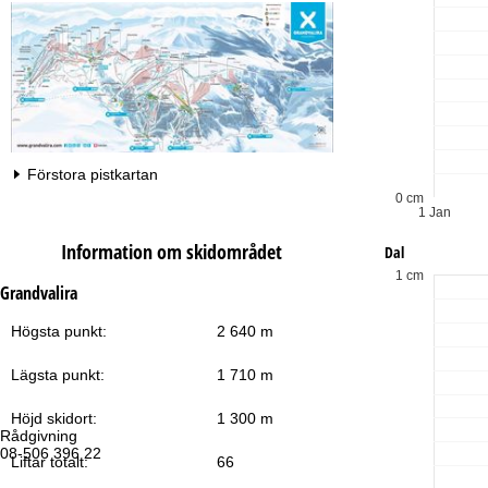
Förstora pistkartan
0 cm
1 Jan
Information om skidområdet
Dal
1 cm
Grandvalira
Högsta punkt:
2 640 m
Lägsta punkt:
1 710 m
Höjd skidort:
1 300 m
Rådgivning
Öp
08-506 396 22
Må
Liftar totalt:
66
Fr