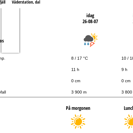
jäll
Väderstation, dal
idag
26-08-07
os
mp.
8 / 17 °C
10 / 1
11 h
9 h
0 cm
0 cm
fall
3 900 m
3 800
På morgonen
Lunc