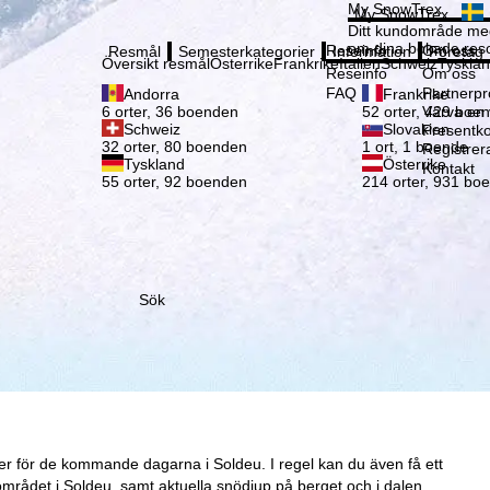
Vänli
My SnowTrex
My SnowTrex
Registrering
Ditt kundområde med
om dina bokade reso
Reseinfo
Om oss
Resmål
Semesterkategorier
Information
Företag
Översikt resmål
Österrike
Frankrike
Italien
Schweiz
Tyskla
Reseinfo
Om oss
FAQ
Partnerp
Andorra
Frankrike
Värva en
6 orter, 36 boenden
52 orter, 429 boe
Schweiz
Slovakien
Presentko
32 orter, 80 boenden
1 ort, 1 boende
Registrer
Tyskland
Österrike
Kontakt
55 orter, 92 boenden
214 orter, 931 bo
Sök
er för de kommande dagarna i Soldeu. I regel kan du även få ett
mrådet i Soldeu, samt aktuella snödjup på berget och i dalen.