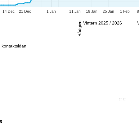
-Sö:
Stängt
14 Dec
21 Dec
1 Jan
11 Jan
18 Jan
25 Jan
1 Feb
8
Rådgivning
Vintern 2025 / 2026
ll kontaktsidan
s