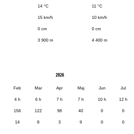
14 °C
11 °C
15 km/h
10 km/h
0 cm
0 cm
3 900 m
4 400 m
2026
Feb
Mar
Apr
Maj
Jun
Jul
4 h
6 h
7 h
7 h
10 h
12 h
156
122
98
40
0
0
14
8
3
9
0
0