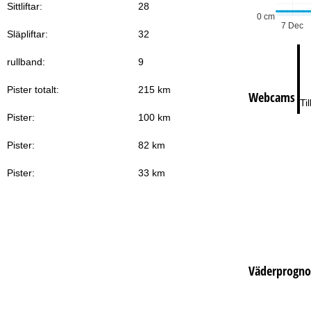
Lö
Sittliftar:
28
0 cm
7 Dec
Släpliftar:
32
rullband:
9
Pister totalt:
215 km
Webcams
Ti
Pister:
100 km
Pister:
82 km
Pister:
33 km
Väderprogno