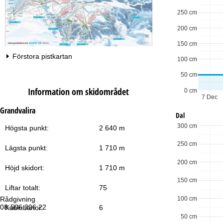
250 cm
200 cm
150 cm
Förstora pistkartan
100 cm
50 cm
Information om skidområdet
0 cm
7 Dec
Grandvalira
Dal
300 cm
Högsta punkt:
2 640 m
250 cm
Lägsta punkt:
1 710 m
200 cm
Höjd skidort:
1 710 m
150 cm
Liftar totalt:
75
100 cm
Rådgivning
Öp
08-506 396 22
Må
Kabinbanor:
6
Fr
50 cm