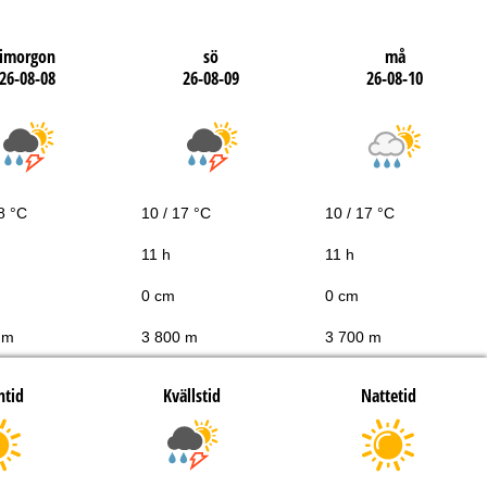
imorgon
sö
må
26-08-08
26-08-09
26-08-10
8 °C
10 / 17 °C
10 / 17 °C
11 h
11 h
0 cm
0 cm
 m
3 800 m
3 700 m
htid
Kvällstid
Nattetid