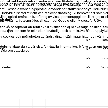
optimal webbupplevelse hämtar vi användardata med hjälp av cookies, 
iggör en jämförelse av snöförhållandena mot föregående år, samt en 
ra partners. Användningsprofiler skapas baserat på dina aktiviteter m
e. Dessa användningsprofiler används för statistisk analys, individuel
individualiserad reklam och räckviddsmätning. Vi behöver ditt samtyc
vilket också omfattar överföring av vissa personuppgifter till tredjeparts
pistinfo
iska samarbetsområdet, till exempel Google eller Microsoft i USA.
änn
så accepterar du bruk av för funktionen ej nödvändiga cookies. Om
da tjänster som är tekniskt nödvändiga och som krävs för att uppfylla 
n/a
Antal
 cookies och möjligheten av ändra dina inställningar hittar du i vår in
n/a
Piste
elning hittar du på vår sida för
rättslig information
. Information om hu
ll:
n/a
Rode
år sida om
dataskydd
.
t:
n/a
Snow
gsleder:
n/a
Daln