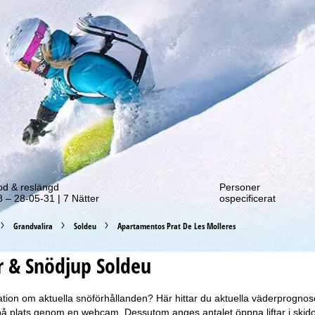
tt erbjudande!
od & reslängd
Personer
 – 28-05-31 | 7 Nätter
ospecificerat
Grandvalira
Soldeu
Apartamentos Prat De Les Molleres
 & Snödjup Soldeu
tion om aktuella snöförhållanden? Här hittar du aktuella väderprognos
 på plats genom en webcam. Dessutom anges antalet öppna liftar i skido