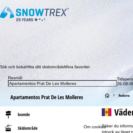
Prenumerera på vårt nyhetsbrev och missa aldrig e
Sök och boka
Hitta ditt skidområde
Mina favoriter
Resmål
Tidsperi
26-08-08
S
Andorra
Apartamentos Prat De Les Molleres
t
Väder
boende
a
Söker du informa
Om cookies
Skidområde
r
intryck av läget