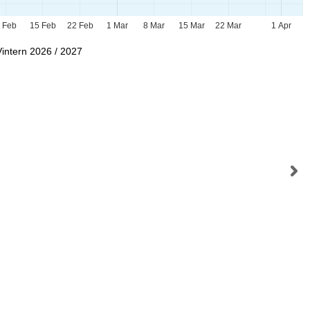
 Feb
15 Feb
22 Feb
1 Mar
8 Mar
15 Mar
22 Mar
1 Apr
Vintern 2026 / 2027