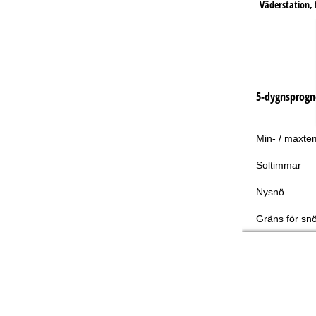
Väderstation, f
5-dygnsprogn
Min- / maxte
Soltimmar
Nysnö
Gräns för snö