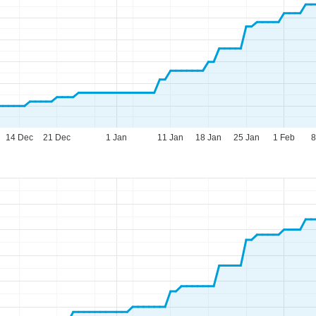
14 Dec
21 Dec
1 Jan
11 Jan
18 Jan
25 Jan
1 Feb
8
pettider
-To:
09.00–17.00
:
09.00–14.00