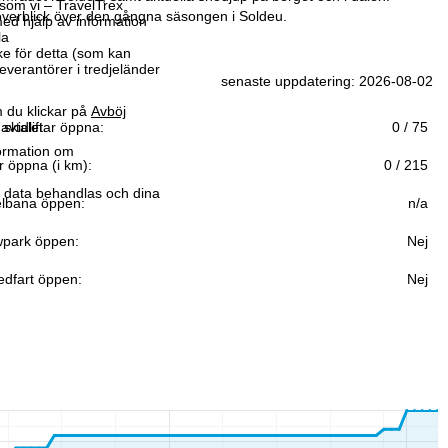
som vi – TravelTrex
överblick över den gångna säsongen i Soldeu.
ed hjälp av information
la
ke för detta (som kan
leverantörer i tredjeländer
senaste uppdatering: 2026-08-02
 du klickar på
Avböj
avtalet.
 skidliftar öppna:
0 / 75
formation om
r öppna (i km):
0 / 215
r data behandlas och dina
lbana öppen:
n/a
park öppen:
Nej
edfart öppen:
Nej