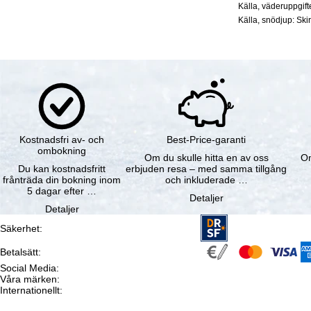
Källa, väderuppgif
Källa, snödjup: Ski
Kostnadsfri av- och
Best-Price-garanti
ombokning
Om du skulle hitta en av oss
Om
Du kan kostnadsfritt
erbjuden resa – med samma tillgång
frånträda din bokning inom
och inkluderade …
5 dagar efter …
Detaljer
Detaljer
Säkerhet
:
Betalsätt
:
Social Media
:
Våra märken
:
Internationellt
: