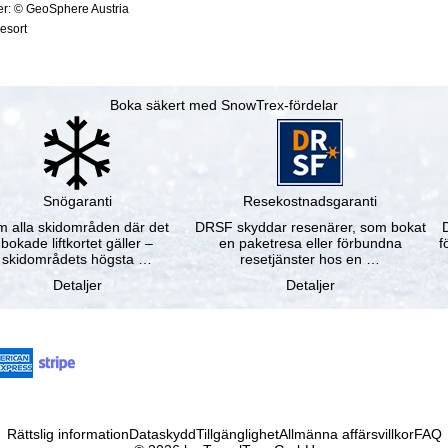
ter: © GeoSphere Austria
resort
Boka säkert med SnowTrex-fördelar
Snögaranti
Resekostnadsgaranti
 alla skidområden där det
DRSF skyddar resenärer, som bokat
bokade liftkortet gäller –
en paketresa eller förbundna
f
skidområdets högsta …
resetjänster hos en …
Detaljer
Detaljer
Rättslig information
Dataskydd
Tillgänglighet
Allmänna affärsvillkor
FAQ