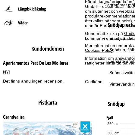
För att kunna erbjuda en 
Diagrammet möjl
GmbH – också delar med vå
Längdskidåkning
t
om slutenhet och webbläsar
produktrekommendationer, 
återkallas när som helst), 
Väder
s
Snödjup och 
utanför Europeiska ekonom
Genom att klicka på
Godk
i
kommer vi endast att använ
Snödjup, dal:
Mer information om bruk av
Kundomdömen
d
Snödjup, fjäll:
Cookies-Policy
.
Information om ansvarsförd
a
Senaste snöfa
Apartamentos Prat De Les Molleres
rättigheter hittar du på v
NY!
Snöns kvalite
Det finns ännu ingen recension.
Godkänn
Vintervandrin
Pistkarta
Snödjup
Grandvalira
Fjäll
350 cm
300 cm