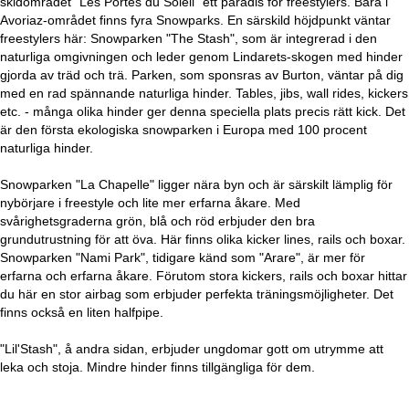
skidområdet "Les Portes du Soleil" ett paradis för freestylers. Bara i
Avoriaz-området finns fyra Snowparks. En särskild höjdpunkt väntar
freestylers här: Snowparken "The Stash", som är integrerad i den
naturliga omgivningen och leder genom Lindarets-skogen med hinder
gjorda av träd och trä. Parken, som sponsras av Burton, väntar på dig
med en rad spännande naturliga hinder. Tables, jibs, wall rides, kickers
etc. - många olika hinder ger denna speciella plats precis rätt kick. Det
är den första ekologiska snowparken i Europa med 100 procent
naturliga hinder.
Snowparken "La Chapelle" ligger nära byn och är särskilt lämplig för
nybörjare i freestyle och lite mer erfarna åkare. Med
svårighetsgraderna grön, blå och röd erbjuder den bra
grundutrustning för att öva. Här finns olika kicker lines, rails och boxar.
Snowparken "Nami Park", tidigare känd som "Arare", är mer för
erfarna och erfarna åkare. Förutom stora kickers, rails och boxar hittar
du här en stor airbag som erbjuder perfekta träningsmöjligheter. Det
finns också en liten halfpipe.
"Lil'Stash", å andra sidan, erbjuder ungdomar gott om utrymme att
leka och stoja. Mindre hinder finns tillgängliga för dem.