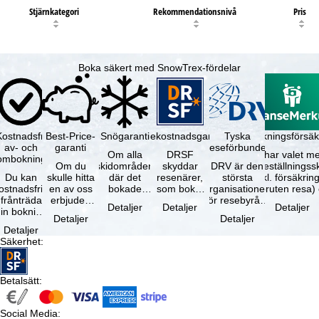
Stjärnkategori
Rekommendationsnivå
Pris
Boka säkert med SnowTrex-fördelar
Kostnadsfri
Best-Price-
Snögaranti
Resekostnadsgaranti
Tyska
Avbokningsförsäk
av- och
garanti
reseförbundet
Om alla
DRSF
Du har valet me
ombokning
Om du
skidområden
skyddar
DRV är den
avbeställningss
Du kan
skulle hitta
där det
resenärer,
största
(inkl. försäkrin
ostnadsfritt
en av oss
bokade
som bokat
organisationen
avbruten resa)
frånträda
erbjuden
liftkortet
en
för resebyråer
…
Detaljer
Detaljer
Detaljer
in bokning
resa – med
gäller –
paketresa
och
Detaljer
Detaljer
inom 5
samma
skidområdets
eller
researrangörer
Detaljer
dagar efter
tillgång och
högsta …
förbundna
i Tyskland. …
Säkerhet
:
…
inkluderade
resetjänster
…
hos en …
Betalsätt
:
Social Media
: