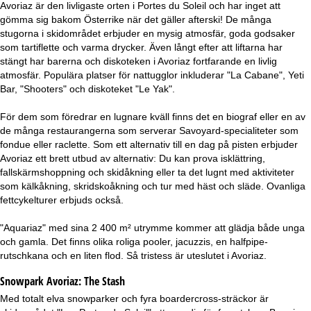
Avoriaz är den livligaste orten i Portes du Soleil och har inget att
gömma sig bakom Österrike när det gäller afterski! De många
stugorna i skidområdet erbjuder en mysig atmosfär, goda godsaker
som tartiflette och varma drycker. Även långt efter att liftarna har
stängt har barerna och diskoteken i Avoriaz fortfarande en livlig
atmosfär. Populära platser för nattugglor inkluderar "La Cabane", Yeti
Bar, "Shooters" och diskoteket "Le Yak".
För dem som föredrar en lugnare kväll finns det en biograf eller en av
de många restaurangerna som serverar Savoyard-specialiteter som
fondue eller raclette. Som ett alternativ till en dag på pisten erbjuder
Avoriaz ett brett utbud av alternativ: Du kan prova isklättring,
fallskärmshoppning och skidåkning eller ta det lugnt med aktiviteter
som kälkåkning, skridskoåkning och tur med häst och släde. Ovanliga
fettcykelturer erbjuds också.
"Aquariaz" med sina 2 400 m² utrymme kommer att glädja både unga
och gamla. Det finns olika roliga pooler, jacuzzis, en halfpipe-
rutschkana och en liten flod. Så tristess är uteslutet i Avoriaz.
Snowpark Avoriaz:
The Stash
Med totalt elva snowparker och fyra boardercross-sträckor är