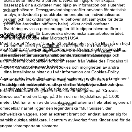
också delar med våra partners. Användningsprofiler skapas
a
baserat på dina aktiviteter med hjälp av information om slutenhet
och webbläsare. Dessa användningsprofiler används för statistisk
Sittliftar:
18
analys, individuella produktrekommendationer, individualiserad
reklam och räckviddsmätning. Vi behöver ditt samtycke för detta
Släpliftar:
14
(som kan återkallas när som helst), vilket också omfattar
överföring av vissa personuppgifter till tredjepartsleverantörer i
tredjeländer utanför Europeiska ekonomiska samarbetsområdet,
Skidområde
Avoriaz
till exempel Google eller Microsoft i USA.
Med liftkortet "Avoriaz" har du 53 pistkilometer och 35 liftar på en höjd
Genom att klicka på
Godkänn
så accepterar du bruk av för
av 974 till 2 277 meter till ditt förfogande. Du har direkt tillgång till
funktionen ej nödvändiga cookies. Om du klickar på
Avböj
kommer
skidområdet från nästan vilket boende som helst. Den nya,
vi endast att använda tjänster som är tekniskt nödvändiga och
som krävs för att uppfylla avtalet.
ultramoderna gondolliften förkortar resan från Vallée des Prodains till
Avoriaz och gör den mer bekväm.
Mer information om bruk av cookies och möjligheten av ändra
dina inställningar hittar du i vår information om
Cookies-Policy
.
Avoriaz erbjuder de flesta och mest varierade nedfarterna i regionen!
Information om ansvarsfördelning hittar du på vår sida för
rättslig information
. Information om hur data behandlas och dina
De breda och enkla pisterna är perfekta för nybörjare och familjer.
rättigheter hittar du på vår sida om
dataskydd
.
Erfarna skidåkare får gästerna valuta för pengarna på "Crozats
Snowcross" med en längd på 3 km och en höjdskillnad på 1.000
meter. Det här är en av de brantaste nedfarterna i hela Skidregionen. I
Godkänn
omedelbar närhet ligger den legendariska "Mur Suisse", den
schweiziska väggen, som är extremt brant och endast lämpar sig för
särskilt duktiga skidåkare. I centrum av Avoriaz finns Kinderland för de
yngsta vintersportentusiasterna.