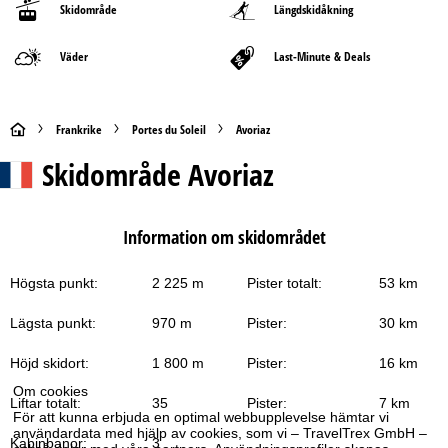
Skidområde
Längdskidåkning
Väder
Last-Minute & Deals
S
Frankrike
Portes du Soleil
Avoriaz
Skidområde
Avoriaz
t
a
Information om skidområdet
r
Högsta punkt:
2 225 m
Pister totalt:
53 km
t
Lägsta punkt:
970 m
Pister:
30 km
s
Höjd skidort:
1 800 m
Pister:
16 km
i
Om cookies
Liftar totalt:
35
Pister:
7 km
d
För att kunna erbjuda en optimal webbupplevelse hämtar vi
användardata med hjälp av cookies, som vi – TravelTrex GmbH –
Kabinbanor:
3