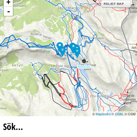
+
RELIEF MAP
-
©
Maptoolkit
©
OSM
, © OSM
Sök…