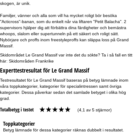
skogen, är unik.
Familjer, vänner och alla som vill ha mycket roligt bör besöka
"Acticross"-banan, som du enkelt når via liftaren "Petit Balacha". 2
supervisors hjälper dig att förbättra dina färdigheter och bemästra
whoops, slalom eller supertunneln på ett säkert och roligt sätt.
Nybörjare och proffs inom freestyleproffs kan släppa loss på Grand
Massif.
Skidområdet Le Grand Massif var inte det du sökte? Ta i så fall en titt
här:
Skidområden Frankrike
Experttestresultat för Le Grand Massif
Testresultatet för Le Grand Massif baseras på betyg lämnade inom
våra toppkategorier, kategorier för specialintressen samt övriga
kategorier. Dessa påverkar sedan det samlade betyget i olika hög
grad.
Totalbetyg i testet
(4,1 av 5 stjärnor)
Toppkategorier
Betyg lämnade för dessa kategorier räknas dubbelt i resultatet.