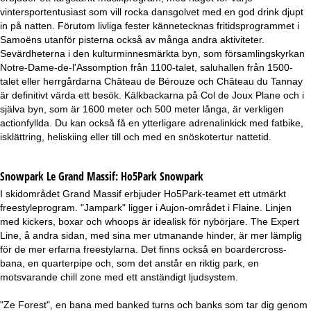
vintersportentusiast som vill rocka dansgolvet med en god drink djupt
in på natten. Förutom livliga fester kännetecknas fritidsprogrammet i
Samoëns utanför pisterna också av många andra aktiviteter.
Sevärdheterna i den kulturminnesmärkta byn, som församlingskyrkan
Notre-Dame-de-l'Assomption från 1100-talet, saluhallen från 1500-
talet eller herrgårdarna Château de Bérouze och Château du Tannay
är definitivt värda ett besök. Kälkbackarna på Col de Joux Plane och i
själva byn, som är 1600 meter och 500 meter långa, är verkligen
actionfyllda. Du kan också få en ytterligare adrenalinkick med fatbike,
isklättring, heliskiing eller till och med en snöskotertur nattetid.
Snowpark Le Grand Massif:
Ho5Park Snowpark
I skidområdet Grand Massif erbjuder Ho5Park-teamet ett utmärkt
freestyleprogram. "Jampark" ligger i Aujon-området i Flaine. Linjen
med kickers, boxar och whoops är idealisk för nybörjare. The Expert
Line, å andra sidan, med sina mer utmanande hinder, är mer lämplig
för de mer erfarna freestylarna. Det finns också en boardercross-
bana, en quarterpipe och, som det anstår en riktig park, en
motsvarande chill zone med ett anständigt ljudsystem.
"Ze Forest", en bana med banked turns och banks som tar dig genom