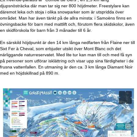
djupsnösträcka där man tar sig ner 800 höjdmeter. Freestylare kan
däremot leka och stoja i olika snowparker som är utspridda över
området. Man har även tänkt på de allra minsta: i Samoëns finns en
övningsbacke för barn med mattlift och, förutom flera skidskolor, även
en skidförskola för barn från 3 månader till 6 år.
En särskild höjdpunkt är den 14 km långa nedfarten från Flaine ner till
Sixt Fer à Cheval, som erbjuder utsikt över Mont Blanc och det
närliggande naturreservatet. Med lite tur kan man till och med få syn
på personer som utförar isklättring och visar upp sina färdigheter i de
frusna vattenfallen. En utmaning är den ca. 3 km långa Diamant Noir
med en höjdskillnad på 890 m.