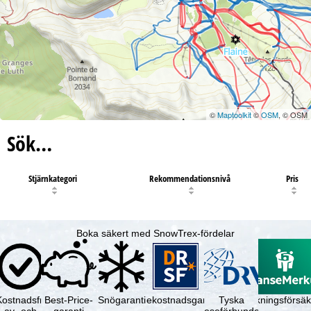
©
Maptoolkit
©
OSM
, © OSM
Sök…
Stjärnkategori
Rekommendationsnivå
Pris
Boka säkert med SnowTrex-fördelar
Kostnadsfri
Best-Price-
Snögaranti
Resekostnadsgaranti
Tyska
Avbokningsförsäk