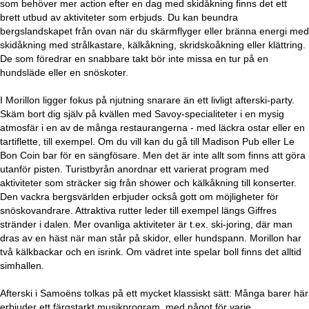
som behöver mer action efter en dag med skidåkning finns det ett
brett utbud av aktiviteter som erbjuds. Du kan beundra
bergslandskapet från ovan när du skärmflyger eller bränna energi med
skidåkning med strålkastare, kälkåkning, skridskoåkning eller klättring.
De som föredrar en snabbare takt bör inte missa en tur på en
hundsläde eller en snöskoter.
I Morillon ligger fokus på njutning snarare än ett livligt afterski-party.
Skäm bort dig själv på kvällen med Savoy-specialiteter i en mysig
atmosfär i en av de många restaurangerna - med läckra ostar eller en
tartiflette, till exempel. Om du vill kan du gå till Madison Pub eller Le
Bon Coin bar för en sängfösare. Men det är inte allt som finns att göra
utanför pisten. Turistbyrån anordnar ett varierat program med
aktiviteter som sträcker sig från shower och kälkåkning till konserter.
Den vackra bergsvärlden erbjuder också gott om möjligheter för
snöskovandrare. Attraktiva rutter leder till exempel längs Giffres
stränder i dalen. Mer ovanliga aktiviteter är t.ex. ski-joring, där man
dras av en häst när man står på skidor, eller hundspann. Morillon har
två kälkbackar och en isrink. Om vädret inte spelar boll finns det alltid
simhallen.
Afterski i Samoëns tolkas på ett mycket klassiskt sätt: Många barer här
erbjuder ett färgstarkt musikprogram, med något för varje