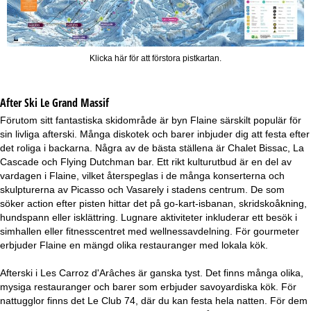
Klicka här för att förstora pistkartan.
After Ski Le Grand Massif
Förutom sitt fantastiska skidområde är byn Flaine särskilt populär för
sin livliga afterski. Många diskotek och barer inbjuder dig att festa efter
det roliga i backarna. Några av de bästa ställena är Chalet Bissac, La
Cascade och Flying Dutchman bar. Ett rikt kulturutbud är en del av
vardagen i Flaine, vilket återspeglas i de många konserterna och
skulpturerna av Picasso och Vasarely i stadens centrum. De som
söker action efter pisten hittar det på go-kart-isbanan, skridskoåkning,
hundspann eller isklättring. Lugnare aktiviteter inkluderar ett besök i
simhallen eller fitnesscentret med wellnessavdelning. För gourmeter
erbjuder Flaine en mängd olika restauranger med lokala kök.
Afterski i Les Carroz d'Arâches är ganska tyst. Det finns många olika,
mysiga restauranger och barer som erbjuder savoyardiska kök. För
nattugglor finns det Le Club 74, där du kan festa hela natten. För dem