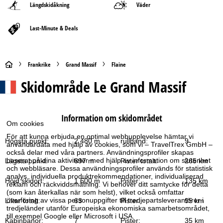
Längdskidåkning
Väder
Last-Minute & Deals
S
Frankrike
Grand Massif
Flaine
Skidområde
Le Grand Massif
t
a
Information om skidområdet
Om cookies
r
För att kunna erbjuda en optimal webbupplevelse hämtar vi
Högsta punkt:
2 480 m
rullband:
9
användardata med hjälp av cookies, som vi – TravelTrex GmbH –
t
också delar med våra partners. Användningsprofiler skapas
baserat på dina aktiviteter med hjälp av information om slutenhet
Lägsta punkt:
697 m
Pister totalt:
265 km
s
och webbläsare. Dessa användningsprofiler används för statistisk
analys, individuella produktrekommendationer, individualiserad
Höjd skidort:
1 600 m
Pister:
135 km
reklam och räckviddsmätning. Vi behöver ditt samtycke för detta
i
(som kan återkallas när som helst), vilket också omfattar
överföring av vissa personuppgifter till tredjepartsleverantörer i
Liftar totalt:
63
Pister:
95 km
d
tredjeländer utanför Europeiska ekonomiska samarbetsområdet,
till exempel Google eller Microsoft i USA.
Kabinbanor:
7
Pister:
35 km