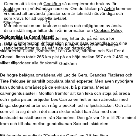
a
Genom att klicka på
Godkänn
så accepterar du bruk av för
funktionen ej nödvändiga cookies. Om du klickar på
Avböj
kommer
Sittliftar:
22
vi endast att använda tjänster som är tekniskt nödvändiga och
som krävs för att uppfylla avtalet.
Släpliftar:
25
Mer information om bruk av cookies och möjligheten av ändra
dina inställningar hittar du i vår information om
Cookies-Policy
.
Skidområde
Le Grand Massif
Information om ansvarsfördelning hittar du på vår sida för
rättslig information
. Information om hur data behandlas och dina
I skidområdet Grand Massif, som består av de sammanslagna
rättigheter hittar du på vår sida om
dataskydd
.
skidorterna Flaine, Samoëns, Les Carroz, Morillon och Sixt Fer à
Cheval, finns totalt 265 km pist på en höjd mellan 697 och 2 480 m,
vilket tillgodoser alla önskemål.
Godkänn
De högre belägna områdena vid Lac de Gers, Grandes Platières och
Tête Pelouse är särskilt populära bland experter. Men även nybörjare
kan utforska området på de enklare, blå pistarna. Medan
carvingentusiaster i Morillon framför allt kan leka och stoja på breda
och mjuka pistar, erbjuder Les Carroz en helt annan atmosfär med
långa skogsnedfarter och några puckel- och offpiststräckor. Och alla
som vill ta sig direkt i det stora skidområdet kan åka med den
kostnadsfria skidbussen från Samoëns. Den går var 15:e till 20:e minut
fram och tillbaka mellan gondolbanan Saix och skidorten.
Ett freeride-paradis är "Combe de Gers", en 2,5 km lång