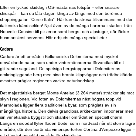
a
Efter en lyckad skiddag i OS-mästarnas fotspår – eller snarare
skidspår – kan du låta dagen klinga av längs med den berömda
shoppinggatan ”Corso Italia”. Här kan du strosa tillsammans med den
italienska kändiseliten! Njut även av de många barerna i staden: från
Nouvelle Cousine till pizzerior samt bergs- och alpstugor, där läcker
husmanskost serveras. Här erbjuds många specialiteter.
Cadore
Cadore är ett område i Bellunesiska Dolomiterna med mycket
omväxlande natur, som under vintermånaderna förvandlas till ett
glittrande sagoland. De spetsiga bergstopparna i Dolomiternas
omkringliggande berg med sina branta klippväggar och trädbeklädda
avsatser präglar regionens vackra naturlandskap.
Det majestätiska berget Monte Antelao (3 264 meter) sträcker sig mot
skyn i regionen. Vid foten av Dolomiternas näst högsta topp vid
Marmolada ligger flera traditionella byar, som präglats av sin
mångåriga historia. Den delvis grandiosa arkitekturen imponerar med
sin venetianska byggstil och skänker området en speciell charm.
Längs en sidodal flyter floden Boite, som i nordväst når ett större lägre
område, där den berömda vintersportorten Cortina d'Ampezzo ligger –
ett ständigt populärt område för skidgäster.