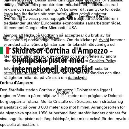
och webbläsare. Dessa användningsprofiler används för statistisk
Skidområde
Längdskidåkning
analys, individuella produktrekommendationer, individualiserad
reklam och räckviddsmätning. Vi behöver ditt samtycke för detta
(som kan återkallas när som helst), vilket också omfattar
Väder
Last-Minute & Deals
överföring av vissa personuppgifter till tredjepartsleverantörer i
tredjeländer utanför Europeiska ekonomiska samarbetsområdet,
till exempel Google eller Microsoft i USA.
Genom att klicka på
Godkänn
så accepterar du bruk av för
S
Italien
Cortina d'Ampezzo
funktionen ej nödvändiga cookies. Om du klickar på
Avböj
kommer
vi endast att använda tjänster som är tekniskt nödvändiga och
Skidresor
Cortina d'Ampezzo -
t
som krävs för att uppfylla avtalet.
olympiska pister med
Mer information om bruk av cookies och möjligheten av ändra
a
dina inställningar hittar du i vår information om
Cookies-Policy
.
internationell atmosfär!
Information om ansvarsfördelning hittar du på vår sida för
r
rättslig information
. Information om hur data behandlas och dina
rättigheter hittar du på vår sida om
dataskydd
.
Cortina d'Ampezzo
t
Den flärdfulla staden Cortina d'Ampezzo i Dolomiterna ligger i
Godkänn
regionen Veneto på en höjd av 1 211 meter och präglas av Dolomit-
s
bergtopparna Tofana, Monte Cristallo och Sorapis, som sträcker sig
majestätiskt på över 3 000 meter upp mot himlen. Arrangörsorten för
i
de olympiska spelen 1956 är berömd lång utanför landets gränser för
sina sagolika pister och längdskidspår, inte minst också för den mycket
d
speciella atmosfären.