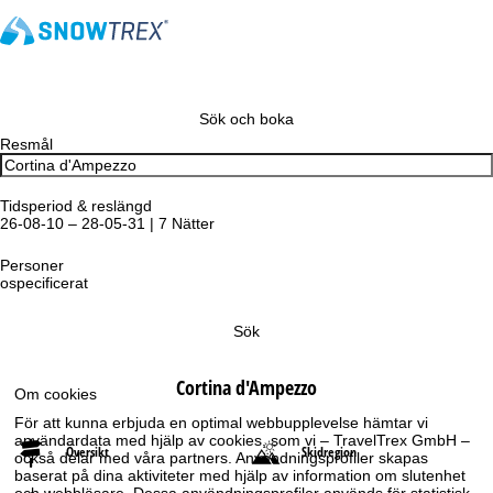
Sök och boka
Resmål
Tidsperiod & reslängd
26-08-10 – 28-05-31 | 7 Nätter
Personer
ospecificerat
Sök
Cortina d'Ampezzo
Om cookies
För att kunna erbjuda en optimal webbupplevelse hämtar vi
användardata med hjälp av cookies, som vi – TravelTrex GmbH –
Översikt
Skidregion
också delar med våra partners. Användningsprofiler skapas
baserat på dina aktiviteter med hjälp av information om slutenhet