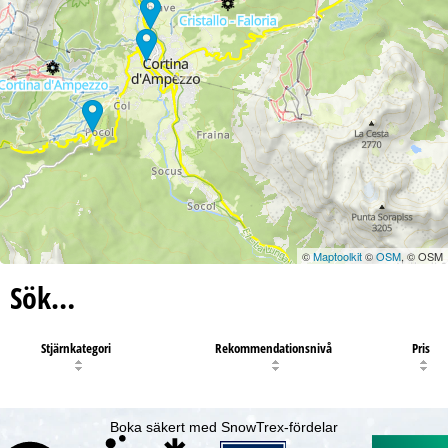
©
Maptoolkit
©
OSM
, © OSM
Sök…
Stjärnkategori
Rekommendationsnivå
Pris
Boka säkert med SnowTrex-fördelar