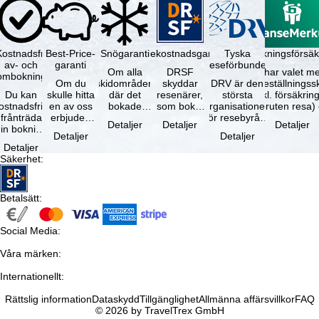
Kostnadsfri
Best-Price-
Snögaranti
Resekostnadsgaranti
Tyska
Avbokningsförsäk
av- och
garanti
reseförbundet
Om alla
DRSF
Du har valet me
ombokning
Om du
skidområden
skyddar
DRV är den
avbeställningss
Du kan
skulle hitta
där det
resenärer,
största
(inkl. försäkrin
ostnadsfritt
en av oss
bokade
som bokat
organisationen
avbruten resa)
frånträda
erbjuden
liftkortet
en
för resebyråer
…
Detaljer
Detaljer
Detaljer
in bokning
resa – med
gäller –
paketresa
och
Detaljer
Detaljer
inom 5
samma
skidområdets
eller
researrangörer
Detaljer
dagar efter
tillgång och
högsta …
förbundna
i Tyskland. …
Säkerhet
:
…
inkluderade
resetjänster
…
hos en …
Betalsätt
:
Social Media
:
Våra märken
:
Internationellt
:
Rättslig information
Dataskydd
Tillgänglighet
Allmänna affärsvillkor
FAQ
© 2026 by TravelTrex GmbH