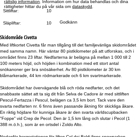
rättslig information
. Information om hur data behandlas och dina
a
rättigheter hittar du på vår sida om
dataskydd
.
Sittliftar:
10
Godkänn
Släpliftar:
10
Skidområde
Civetta
Med liftkortet Civetta får man tillgång till det familjevänliga skidområdet
med samma namn. Här väntar 80 pistkilometer på att utforskas, och i
området finns 23 liftar. Nedfarterna är belägna på mellan 1 000 till 2
100 meters höjd, och höjden i kombination med ett stort antal
snökanoner ger bra snösäkerhet. Av 80 pistkilometer är 30 km
blåmarkerade, 44 km rödmarkerade och 6 km svartmarkerade.
Skidområdet har övervägande blå och röda nedfarter, och det
snabbaste sättet att ta sig dit från Selva de Cadore är med sittliften
Pescul-Fertazza i Pescul, belägen ca 3,5 km bort. Tack vare den
svarta nedfarten nr. 6 finns även passande åkning för skickliga åkare.
En riktig höjdare för kunniga åkare är den svarta världscupbacken
"Foppe" vid Crep de Pecol. Den är 1,5 km lång och slutar i Pecol (1
388 m.ö.h.), som är en ortsdel i Zoldo Alto.
Nedanför bergsstationen för liften Col dei Baldi finns snowparken