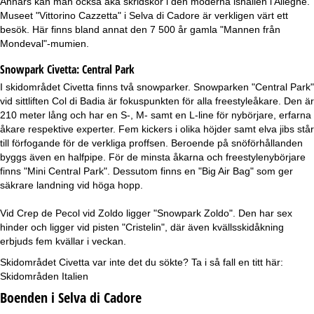
Annars kan man också åka skridskor i den moderna ishallen i Alleghe.
Museet "Vittorino Cazzetta" i Selva di Cadore är verkligen värt ett
besök. Här finns bland annat den 7 500 år gamla "Mannen från
Mondeval"-mumien.
Snowpark Civetta:
Central Park
I skidområdet Civetta finns två snowparker. Snowparken "Central Park"
vid sittliften Col di Badia är fokuspunkten för alla freestyleåkare. Den är
210 meter lång och har en S-, M- samt en L-line för nybörjare, erfarna
åkare respektive experter. Fem kickers i olika höjder samt elva jibs står
till förfogande för de verkliga proffsen. Beroende på snöförhållanden
byggs även en halfpipe. För de minsta åkarna och freestylenybörjare
finns "Mini Central Park". Dessutom finns en "Big Air Bag" som ger
säkrare landning vid höga hopp.
Vid Crep de Pecol vid Zoldo ligger "Snowpark Zoldo". Den har sex
hinder och ligger vid pisten "Cristelin", där även kvällsskidåkning
erbjuds fem kvällar i veckan.
Skidområdet Civetta var inte det du sökte? Ta i så fall en titt här:
Skidområden Italien
Boenden i Selva di Cadore