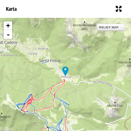
Karta
+
RELIEF MAP
-