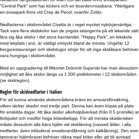
"Central Park" som har kickers och en boardercrossbana. Ytterligare
en snowpark finns vid Crep de Pecol, ovanför Zoldo.
Nedfarterna i skidområdet Civetta är i regel mycket nybörjarvänliga.
Tack vare flera skidskolor kan de yngsta talangerna på ett lekande sätt
lära sig åka skidor i det stora barnlandet. "Happy Park", en lekskola
med lekplats i snö, är väldigt omtyckt bland de minsta. Ungefär 12
bergsrestauranger och skidstugor sörjer för att inga skidåkare behöver
vara hungriga i skidområdet.
Med en uppgradering till liftkortet Dolomiti Superski har man dessutom
möjlighet att åka skidor längs ca 1 200 pistkilometer i 12 skidområden
(se skidregion).
Regler för skidnedfarter i Italien
För att kunna använda skidområdena krävs en ansvarsförsäkring,
vilken täcker skador mot tredje part. Denna kan även köpas på plats
för enskilda dagar. Att åka skidor alkoholpåverkad (från 0.5 promille) är
förbjudet och medför höga bötesbelopp. För att minska skaderisken
måste dessutom alla bära hjälm vid skidåkning (oavsett ålder, i alla
nedfarter, även inkluderat snowboardåkning och kälkåkning). Den som
ignorerar hjälmkravet behöver räkna med böter eller att bli avvisad