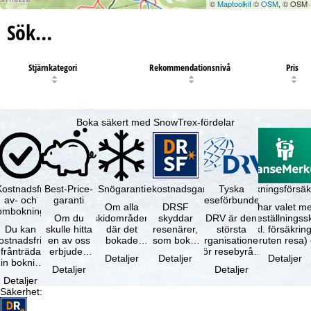
©
Maptoolkit
©
OSM
, © OSM
Sök…
Stjärnkategori
Rekommendationsnivå
Pris
Boka säkert med SnowTrex-fördelar
Kostnadsfri
Best-Price-
Snögaranti
Resekostnadsgaranti
Tyska
Avbokningsförsäk
av- och
garanti
reseförbundet
Om alla
DRSF
Du har valet me
ombokning
Om du
skidområden
skyddar
DRV är den
avbeställningss
Du kan
skulle hitta
där det
resenärer,
största
(inkl. försäkrin
ostnadsfritt
en av oss
bokade
som bokat
organisationen
avbruten resa)
frånträda
erbjuden
liftkortet
en
för resebyråer
…
Detaljer
Detaljer
Detaljer
in bokning
resa – med
gäller –
paketresa
och
Detaljer
Detaljer
inom 5
samma
skidområdets
eller
researrangörer
Detaljer
dagar efter
tillgång och
högsta …
förbundna
i Tyskland. …
Säkerhet
:
…
inkluderade
resetjänster
…
hos en …