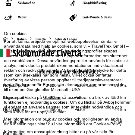
Skidområde
Längdskidåkning
Väder
Last-Minute & Deals
Om cookies
S
Italien
Civetta
Selva di Cadore
För att kunna erbjuda en optimal webbupplevelse hämtar vi
användardata med hjälp av cookies, som vi – TravelTrex GmbH –
Skidområde
Civetta
också delar med våra partners. Användningsprofiler skapas
t
baserat på dina aktiviteter med hjälp av information om slutenhet
och webbläsare. Dessa användningsprofiler används för statistisk
a
analys, individuella produktrekommendationer, individualiserad
reklam och räckviddsmätning. Vi behöver ditt samtycke för detta
Information om skidområdet
(som kan återkallas när som helst), vilket också omfattar
r
överföring av vissa personuppgifter till tredjepartsleverantörer i
tredjeländer utanför Europeiska ekonomiska samarbetsområdet,
Högsta punkt:
2 100 m
Pister totalt:
80 km
t
till exempel Google eller Microsoft i USA.
Genom att klicka på
Godkänn
så accepterar du bruk av för
Lägsta punkt:
1 000 m
Pister:
30 km
s
funktionen ej nödvändiga cookies. Om du klickar på
Avböj
kommer
vi endast att använda tjänster som är tekniskt nödvändiga och
Höjd skidort:
1 350 m
Pister:
44 km
som krävs för att uppfylla avtalet.
i
Mer information om bruk av cookies och möjligheten av ändra
Liftar totalt:
23
Pister:
6 km
dina inställningar hittar du i vår information om
Cookies-Policy
.
d
Information om ansvarsfördelning hittar du på vår sida för
Kabinbanor:
3