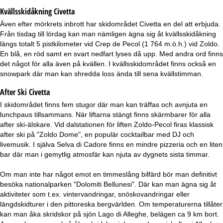
Kvällsskidåkning
Civetta
Även efter mörkrets inbrott har skidområdet Civetta en del att erbjuda.
Från tisdag till lördag kan man nämligen ägna sig åt kvällsskidåkning
längs totalt 5 pistkilometer vid Crep de Pecol (1 764 m.ö.h.) vid Zoldo.
En blå, en röd samt en svart nedfart lyses då upp. Med andra ord finns
det något för alla även på kvällen. I kvällsskidområdet finns också en
snowpark där man kan shredda loss ända till sena kvällstimman.
After Ski Civetta
I skidområdet finns fem stugor där man kan träffas och avnjuta en
lunchpaus tillsammans. När liftarna stängt finns skärmbarer för alla
after ski-älskare. Vid dalstationen för liften Zoldo-Pecol firas klassisk
after ski på "Zoldo Dome", en populär cocktailbar med DJ och
livemusik. I själva Selva di Cadore finns en mindre pizzeria och en liten
bar där man i gemytlig atmosfär kan njuta av dygnets sista timmar.
Om man inte har något emot en timmeslång bilfärd bör man definitivt
besöka nationalparken "Dolomiti Bellunesi". Där kan man ägna sig åt
aktiviteter som t.ex. vintervandringar, snöskovandringar eller
längdskidturer i den pittoreska bergvärlden. Om temperaturerna tillåter
kan man åka skridskor på sjön Lago di Alleghe, belägen ca 9 km bort.