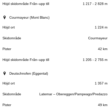
1 217 - 2 828 m
Courmayeur (Mont Blanc)
1 224 m
Courmayeur
42 km
1 205 - 2 755 m
Deutschnofen (Eggental)
1 357 m
Latemar – Obereggen/Pampeago/Predazzo
49 km