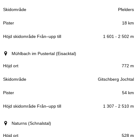
Pfelders
18 km
1 601 - 2 502 m
Mühlbach im Pustertal (Eisacktal)
772 m
Gitschberg Jochtal
54 km
1 307 - 2 510 m
Naturns (Schnalstal)
528 m