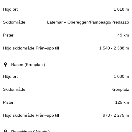
1 018 m
Latemar – Obereggen/Pampeago/Predazzo
49 km
1 540 - 2 388 m
Rasen (Kronplatz)
1 030 m
Kronplatz
125 km
973 - 2 275 m
Ratschings (Wipptal)