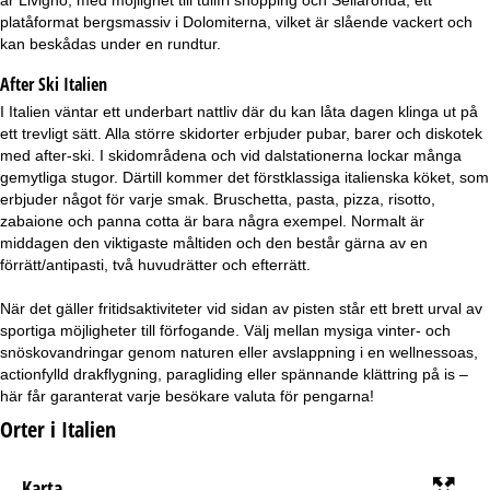
a
platåformat bergsmassiv i Dolomiterna, vilket är slående vackert och
kan beskådas under en rundtur.
After Ski Italien
I Italien väntar ett underbart nattliv där du kan låta dagen klinga ut på
ett trevligt sätt. Alla större skidorter erbjuder pubar, barer och diskotek
med after-ski. I skidområdena och vid dalstationerna lockar många
gemytliga stugor. Därtill kommer det förstklassiga italienska köket, som
erbjuder något för varje smak. Bruschetta, pasta, pizza, risotto,
zabaione och panna cotta är bara några exempel. Normalt är
middagen den viktigaste måltiden och den består gärna av en
förrätt/antipasti, två huvudrätter och efterrätt.
När det gäller fritidsaktiviteter vid sidan av pisten står ett brett urval av
sportiga möjligheter till förfogande. Välj mellan mysiga vinter- och
snöskovandringar genom naturen eller avslappning i en wellnessoas,
actionfylld drakflygning, paragliding eller spännande klättring på is –
här får garanterat varje besökare valuta för pengarna!
Orter i Italien
Karta