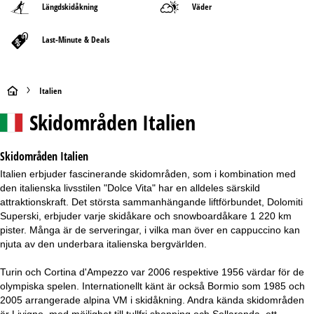
Längdskidåkning
Väder
Last-Minute & Deals
S
Italien
Skidområden Italien
t
a
Skidområden Italien
Italien erbjuder fascinerande skidområden, som i kombination med
r
den italienska livsstilen "Dolce Vita" har en alldeles särskild
attraktionskraft. Det största sammanhängande liftförbundet, Dolomiti
t
Superski, erbjuder varje skidåkare och snowboardåkare 1 220 km
pister. Många är de serveringar, i vilka man över en cappuccino kan
s
njuta av den underbara italienska bergvärlden.
i
Turin och Cortina d'Ampezzo var 2006 respektive 1956 värdar för de
olympiska spelen. Internationellt känt är också Bormio som 1985 och
d
2005 arrangerade alpina VM i skidåkning. Andra kända skidområden
är Livigno, med möjlighet till tullfri shopping och Sellaronda, ett