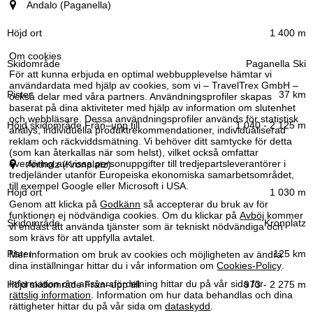
Ort (region)
Andalo (Paganella)
Höjd ort
1 400 m
Om cookies
Paganella Ski
Skidområde
För att kunna erbjuda en optimal webbupplevelse hämtar vi
användardata med hjälp av cookies, som vi – TravelTrex GmbH –
37 km
också delar med våra partners. Användningsprofiler skapas
baserat på dina aktiviteter med hjälp av information om slutenhet
Pister
och webbläsare. Dessa användningsprofiler används för statistisk
1 040 - 2 125 m
analys, individuella produktrekommendationer, individualiserad
reklam och räckviddsmätning. Vi behöver ditt samtycke för detta
(som kan återkallas när som helst), vilket också omfattar
Höjd skidområde
överföring av vissa personuppgifter till tredjepartsleverantörer i
Antholz (Kronplatz)
–
Från
upp till
tredjeländer utanför Europeiska ekonomiska samarbetsområdet,
till exempel Google eller Microsoft i USA.
1 030 m
Genom att klicka på
Godkänn
så accepterar du bruk av för
funktionen ej nödvändiga cookies. Om du klickar på
Avböj
kommer
Kronplatz
vi endast att använda tjänster som är tekniskt nödvändiga och
som krävs för att uppfylla avtalet.
125 km
Mer information om bruk av cookies och möjligheten av ändra
dina inställningar hittar du i vår information om
Cookies-Policy
.
Information om ansvarsfördelning hittar du på vår sida för
973 - 2 275 m
rättslig information
. Information om hur data behandlas och dina
rättigheter hittar du på vår sida om
dataskydd
.