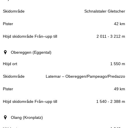
Schnalstaler Gletscher
42 km
2 011 - 3 212 m
Obereggen (Eggental)
1 550 m
Latemar – Obereggen/Pampeago/Predazzo
49 km
1 540 - 2 388 m
Olang (Kronplatz)