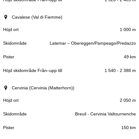
Cavalese (Val di Fiemme)
1 000 m
Latemar – Obereggen/Pampeago/Predazzo
49 km
1 540 - 2 388 m
Cervinia (Cervinia (Matterhorn))
2 050 m
Breuil - Cervinia Valtournenche
150 km