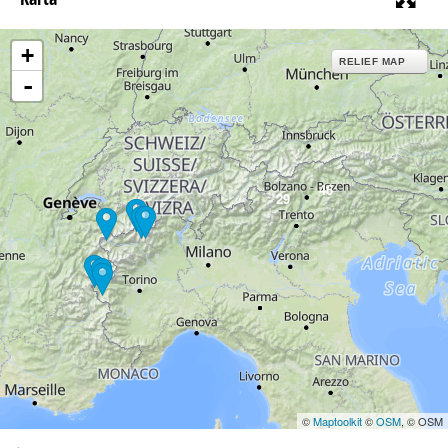
+
RELIEF MAP
-
46
29
©
Maptoolkit
©
OSM
, © OSM