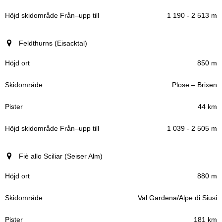
1 190 - 2 513 m
Feldthurns (Eisacktal)
850 m
Plose – Brixen
44 km
1 039 - 2 505 m
Fiè allo Sciliar (Seiser Alm)
880 m
Val Gardena/Alpe di Siusi
181 km