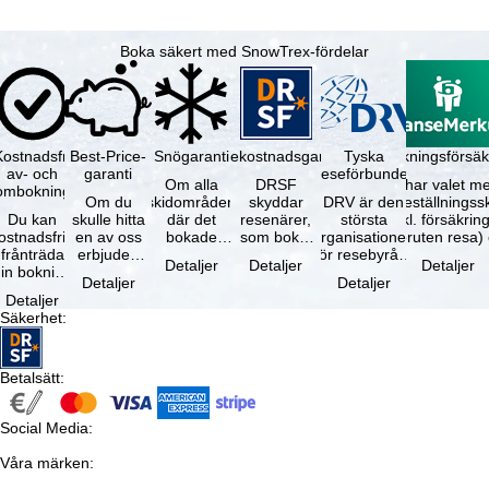
Boka säkert med SnowTrex-fördelar
Kostnadsfri
Best-Price-
Snögaranti
Resekostnadsgaranti
Tyska
Avbokningsförsäk
av- och
garanti
reseförbundet
Om alla
DRSF
Du har valet me
ombokning
Om du
skidområden
skyddar
DRV är den
avbeställningss
Du kan
skulle hitta
där det
resenärer,
största
(inkl. försäkrin
ostnadsfritt
en av oss
bokade
som bokat
organisationen
avbruten resa)
frånträda
erbjuden
liftkortet
en
för resebyråer
…
Detaljer
Detaljer
Detaljer
in bokning
resa – med
gäller –
paketresa
och
Detaljer
Detaljer
inom 5
samma
skidområdets
eller
researrangörer
Detaljer
dagar efter
tillgång och
högsta …
förbundna
i Tyskland. …
Säkerhet
:
…
inkluderade
resetjänster
…
hos en …
Betalsätt
:
Social Media
:
Våra märken
: