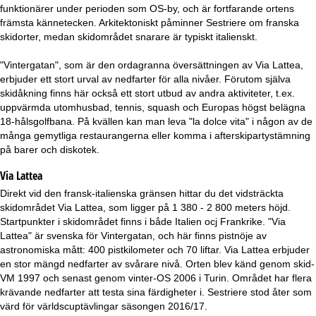
a
funktionärer under perioden som OS-by, och är fortfarande ortens
främsta kännetecken. Arkitektoniskt påminner Sestriere om franska
skidorter, medan skidområdet snarare är typiskt italienskt.
"Vintergatan", som är den ordagranna översättningen av Via Lattea,
erbjuder ett stort urval av nedfarter för alla nivåer. Förutom själva
skidåkning finns här också ett stort utbud av andra aktiviteter, t.ex.
uppvärmda utomhusbad, tennis, squash och Europas högst belägna
18-hålsgolfbana. På kvällen kan man leva "la dolce vita" i någon av de
många gemytliga restaurangerna eller komma i afterskipartystämning
på barer och diskotek.
Via Lattea
Direkt vid den fransk-italienska gränsen hittar du det vidsträckta
skidområdet Via Lattea, som ligger på 1 380 - 2 800 meters höjd.
Startpunkter i skidområdet finns i både Italien ocj Frankrike. "Via
Lattea" är svenska för Vintergatan, och här finns pistnöje av
astronomiska mått: 400 pistkilometer och 70 liftar. Via Lattea erbjuder
en stor mängd nedfarter av svårare nivå. Orten blev känd genom skid-
VM 1997 och senast genom vinter-OS 2006 i Turin. Området har flera
krävande nedfarter att testa sina färdigheter i. Sestriere stod åter som
värd för världscuptävlingar säsongen 2016/17.