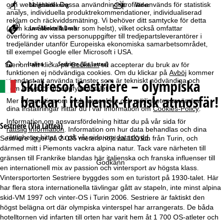
Längdskidåkning
Väder
och webbläsare. Dessa användningsprofiler används för statistisk
analys, individuella produktrekommendationer, individualiserad
reklam och räckviddsmätning. Vi behöver ditt samtycke för detta
Last-Minute & Deals
(som kan återkallas när som helst), vilket också omfattar
överföring av vissa personuppgifter till tredjepartsleverantörer i
tredjeländer utanför Europeiska ekonomiska samarbetsområdet,
till exempel Google eller Microsoft i USA.
S
Italien
Sestriere (Via Lattea)
Genom att klicka på
Godkänn
så accepterar du bruk av för
funktionen ej nödvändiga cookies. Om du klickar på
Avböj
kommer
Skidresor
Sestrière – olympiska
vi endast att använda tjänster som är tekniskt nödvändiga och
t
som krävs för att uppfylla avtalet.
backar i italiensk-fransk atmosfär!
Mer information om bruk av cookies och möjligheten av ändra
a
dina inställningar hittar du i vår information om
Cookies-Policy
.
Information om ansvarsfördelning hittar du på vår sida för
r
Sestriere (Via Lattea)
rättslig information
. Information om hur data behandlas och dina
rättigheter hittar du på vår sida om
dataskydd
.
Sestriere ligger på 2 035 meters höjd ca 100 km från Turin, och
t
därmed mitt i Piemonts vackra alpina natur. Tack vare närheten till
gränsen till Frankrike blandas här italienska och franska influenser till
Godkänn
s
en internationell mix av passion och vintersport av högsta klass.
Vintersportorten Sestriere byggdes som en turistort på 1930-talet. Här
i
har flera stora internationella tävlingar gått av stapeln, inte minst alpina
skid-VM 1997 och vinter-OS i Turin 2006. Sestriere är faktiskt den
d
högst belägna ort där olympiska vinterspel har arrangerats. De båda
hotelltornen vid infarten till orten har varit hem åt 1 700 OS-atleter och