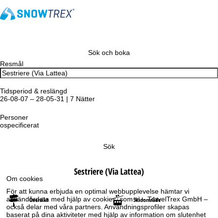
Sök och boka
Resmål
Tidsperiod & reslängd
26-08-07 – 28-05-31 | 7 Nätter
Personer
ospecificerat
Sök
Sestriere (Via Lattea)
Om cookies
För att kunna erbjuda en optimal webbupplevelse hämtar vi
användardata med hjälp av cookies, som vi – TravelTrex GmbH –
Översikt
Skidområde
också delar med våra partners. Användningsprofiler skapas
baserat på dina aktiviteter med hjälp av information om slutenhet