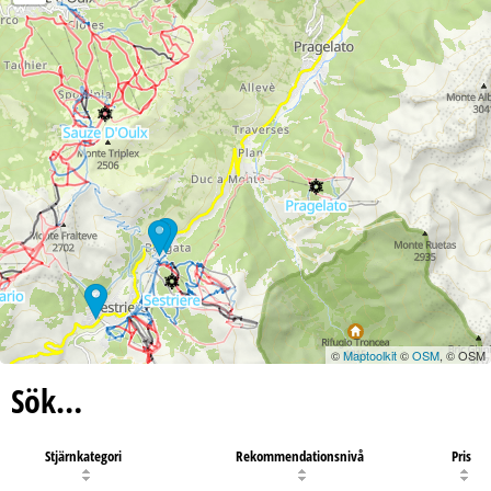
©
Maptoolkit
©
OSM
, © OSM
Sök…
Stjärnkategori
Rekommendationsnivå
Pris