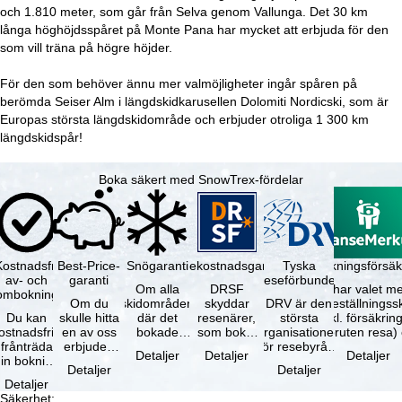
a
och 1.810 meter, som går från Selva genom Vallunga. Det 30 km
långa höghöjdsspåret på Monte Pana har mycket att erbjuda för den
som vill träna på högre höjder.
För den som behöver ännu mer valmöjligheter ingår spåren på
berömda Seiser Alm i längdskidkarusellen Dolomiti Nordicski, som är
Europas största längdskidområde och erbjuder otroliga 1 300 km
längdskidspår!
Boka säkert med SnowTrex-fördelar
Kostnadsfri
Best-Price-
Snögaranti
Resekostnadsgaranti
Tyska
Avbokningsförsäk
av- och
garanti
reseförbundet
Om alla
DRSF
Du har valet me
ombokning
Om du
skidområden
skyddar
DRV är den
avbeställningss
Du kan
skulle hitta
där det
resenärer,
största
(inkl. försäkrin
ostnadsfritt
en av oss
bokade
som bokat
organisationen
avbruten resa)
frånträda
erbjuden
liftkortet
en
för resebyråer
…
Detaljer
Detaljer
Detaljer
in bokning
resa – med
gäller –
paketresa
och
Detaljer
Detaljer
inom 5
samma
skidområdets
eller
researrangörer
Detaljer
dagar efter
tillgång och
högsta …
förbundna
i Tyskland. …
Säkerhet
: