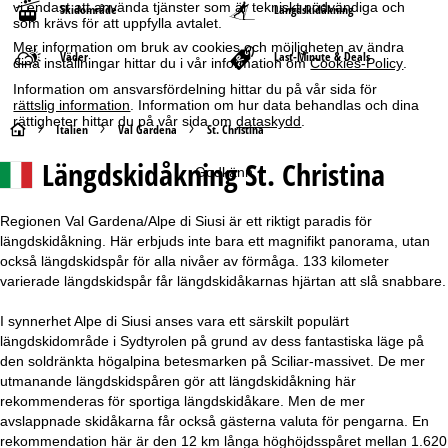
vi endast att använda tjänster som är tekniskt nödvändiga och
Skidområde
Längdskidåkning
som krävs för att uppfylla avtalet.
Mer information om bruk av cookies och möjligheten av ändra
Väder
Last-Minute & Deals
dina inställningar hittar du i vår information om
Cookies-Policy
.
Information om ansvarsfördelning hittar du på vår sida för
rättslig information
. Information om hur data behandlas och dina
rättigheter hittar du på vår sida om
dataskydd
.
S
Italien
Val Gardena
St. Christina
Längdskidåkning St. Christina
t
Godkänn
a
Regionen Val Gardena/Alpe di Siusi är ett riktigt paradis för
längdskidåkning. Här erbjuds inte bara ett magnifikt panorama, utan
r
också längdskidspår för alla nivåer av förmåga. 133 kilometer
varierade längdskidspår får längdskidåkarnas hjärtan att slå snabbare.
t
I synnerhet Alpe di Siusi anses vara ett särskilt populärt
s
längdskidområde i Sydtyrolen på grund av dess fantastiska läge på
den soldränkta högalpina betesmarken på Sciliar-massivet. De mer
i
utmanande längdskidspåren gör att längdskidåkning här
rekommenderas för sportiga längdskidåkare. Men de mer
d
avslappnade skidåkarna får också gästerna valuta för pengarna. En
rekommendation här är den 12 km långa höghöjdsspåret mellan 1.620