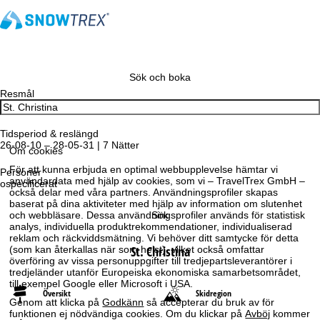
Sök och boka
Resmål
Tidsperiod & reslängd
26-08-10 – 28-05-31 | 7 Nätter
Om cookies
För att kunna erbjuda en optimal webbupplevelse hämtar vi
Personer
användardata med hjälp av cookies, som vi – TravelTrex GmbH –
ospecificerat
också delar med våra partners. Användningsprofiler skapas
baserat på dina aktiviteter med hjälp av information om slutenhet
och webbläsare. Dessa användningsprofiler används för statistisk
Sök
analys, individuella produktrekommendationer, individualiserad
reklam och räckviddsmätning. Vi behöver ditt samtycke för detta
St. Christina
(som kan återkallas när som helst), vilket också omfattar
överföring av vissa personuppgifter till tredjepartsleverantörer i
tredjeländer utanför Europeiska ekonomiska samarbetsområdet,
till exempel Google eller Microsoft i USA.
Översikt
Skidregion
Genom att klicka på
Godkänn
så accepterar du bruk av för
funktionen ej nödvändiga cookies. Om du klickar på
Avböj
kommer