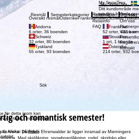
Vänli
My SnowTrex
My SnowTrex
Registrering
Ditt kundområde med
om dina bokade reso
Reseinfo
Om oss
Resmål
Semesterkategorier
Information
Företag
Översikt resmål
Österrike
Frankrike
Italien
Schweiz
Tyskla
Reseinfo
Om oss
FAQ
Partnerp
Andorra
Frankrike
Värva en
6 orter, 36 boenden
52 orter, 432 boe
Schweiz
Slovakien
Presentko
32 orter, 80 boenden
1 ort, 1 boende
Registrer
Tyskland
Österrike
Kontakt
55 orter, 93 boenden
214 orter, 932 bo
Sök
som vi – TravelTrex
ed hjälp av information
la
ortig och romantisk semester!
ke för detta (som kan
leverantörer i tredjeländer
 du klickar på
Avböj
ugspitz Arena. Dalkitteln Ehrenwalder är ligger inramad av Miemingers
avtalet.
 belägna. Med skidåkning, snowboardåkning, rodel, skridsko eller