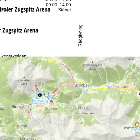
:
09.00–14.00
iroler Zugspitz Arena
-Sö:
Stängt
Rådgivning
er Zugspitz Arena
ll kontaktsidan