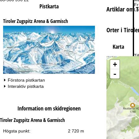
Fr
Pistkarta
Artiklar om T
Lö
Tiroler Zugspitz Arena & Garmisch
Orter i Tirol
Karta
Ti
+
-
Förstora pistkartan
Interaktiv pistkarta
Information om skidregionen
Tiroler Zugspitz Arena & Garmisch
Högsta punkt:
2 720 m