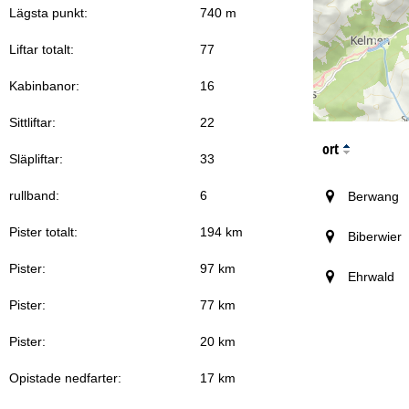
Lägsta punkt:
740 m
Liftar totalt:
77
Kabinbanor:
16
Sittliftar:
22
ort
Släpliftar:
33
rullband:
6
Berwang
Pister totalt:
194 km
Biberwier
Pister:
97 km
Ehrwald
Pister:
77 km
Pister:
20 km
Opistade nedfarter:
17 km