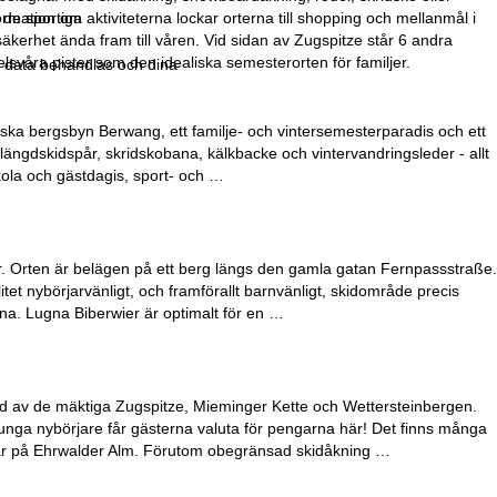
formation om
 de sportiga aktiviteterna lockar orterna till shopping och mellanmål i
kerhet ända fram till våren. Vid sidan av Zugspitze står 6 andra
elsvåra pister som den idealiska semesterorten för familjer.
r data behandlas och dina
olska bergsbyn Berwang, ett familje- och vintersemesterparadis och ett
, längdskidspår, skridskobana, kälkbacke och vintervandringsleder - allt
ola och gästdagis, sport- och …
er. Orten är belägen på ett berg längs den gamla gatan Fernpassstraße.
itet nybörjarvänligt, och framförallt barnvänligt, skidområde precis
ena. Lugna Biberwier är optimalt för en …
amad av de mäktiga Zugspitze, Mieminger Kette och Wettersteinbergen.
unga nybörjare får gästerna valuta för pengarna här! Det finns många
osfär på Ehrwalder Alm. Förutom obegränsad skidåkning …