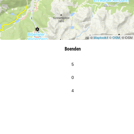
©
Maptoolkit
©
OSM
, © OSM
Boenden
5
0
4