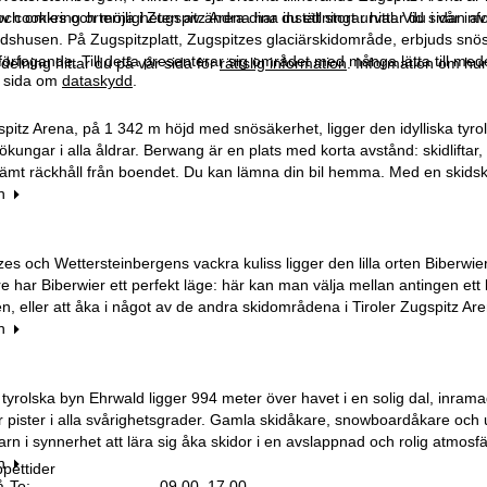
 cookies och möjligheten av ändra dina inställningar hittar du i vår in
och omkring orterna i Zugspitz Arena har du ett stort urval. Vid sidan av
dshusen. På Zugspitzplatt, Zugspitzes glaciärskidområde, erbjuds snösä
 förfogande. Till detta presenterar sig området med många lätta till med
elning hittar du på vår sida för
rättslig information
. Information om hu
år sida om
dataskydd
.
ugspitz Arena, på 1 342 m höjd med snösäkerhet, ligger den idylliska tyr
nökungar i alla åldrar. Berwang är en plats med korta avstånd: skidliftar
ämt räckhåll från boendet. Du kan lämna din bil hemma. Med en skidsk
n
es och Wettersteinbergens vackra kuliss ligger den lilla orten Biberwi
e har Biberwier ett perfekt läge: här kan man välja mellan antingen ett l
n, eller att åka i något av de andra skidområdena i Tiroler Zugspitz Ar
n
a tyrolska byn Ehrwald ligger 994 meter över havet i en solig dal, inr
 pister i alla svårighetsgrader. Gamla skidåkare, snowboardåkare och 
barn i synnerhet att lära sig åka skidor i en avslappnad och rolig atm
n
pettider
-To:
09.00–17.00