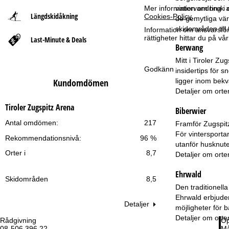
Mer information om bruk av
vintervandring i 
Längdskidåkning
Cookies-Policy
.
t
de gemytliga vär
skidområden till
Information om ansvarsförd
rättigheter hittar du på v
Last-Minute & Deals
s
Berwang
i
Mitt i Tiroler Z
Godkänn
insidertips för s
ligger inom bekv
Kundomdömen
d
Detaljer om orte
a
Tiroler Zugspitz Arena
Biberwier
Antal omdömen:
217
Framför Zugspitz
För vintersportar
Rekommendationsnivå:
96 %
utanför husknute
Orter i
8,7
Detaljer om orte
Ehrwald
Skidområden
8,5
Den traditionell
Ehrwald erbjuder
Detaljer
möjligheter för 
Detaljer om orte
Rådgivning
Öp
08-506 396 22
Må