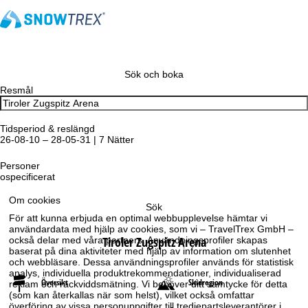
Sök och boka
Resmål
Tidsperiod & reslängd
26-08-10 – 28-05-31 | 7 Nätter
Personer
ospecificerat
Om cookies
Sök
För att kunna erbjuda en optimal webbupplevelse hämtar vi
användardata med hjälp av cookies, som vi – TravelTrex GmbH –
Tiroler Zugspitz Arena
också delar med våra partners. Användningsprofiler skapas
baserat på dina aktiviteter med hjälp av information om slutenhet
och webbläsare. Dessa användningsprofiler används för statistisk
analys, individuella produktrekommendationer, individualiserad
Översikt
Skidregion
reklam och räckviddsmätning. Vi behöver ditt samtycke för detta
(som kan återkallas när som helst), vilket också omfattar
överföring av vissa personuppgifter till tredjepartsleverantörer i