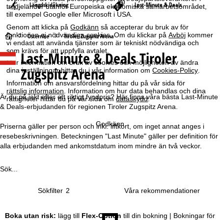
Längdskidåkning
Last-Minute & Deals
tredjeländer utanför Europeiska ekonomiska samarbetsområdet,
till exempel Google eller Microsoft i USA.
Genom att klicka på
Godkänn
så accepterar du bruk av för
funktionen ej nödvändiga cookies. Om du klickar på
Avböj
kommer
S
Österrike
Tiroler Zugspitz Arena
vi endast att använda tjänster som är tekniskt nödvändiga och
som krävs för att uppfylla avtalet.
Last-Minute & Deals Tiroler
t
Mer information om bruk av cookies och möjligheten av ändra
Zugspitz Arena
dina inställningar hittar du i vår information om
Cookies-Policy
.
a
Information om ansvarsfördelning hittar du på vår sida för
rättslig information
. Information om hur data behandlas och dina
r
Är du på jakt efter ett riktigt fyndpris? Här finns våra bästa Last-Minute
rättigheter hittar du på vår sida om
dataskydd
.
& Deals-erbjudanden för regionen Tiroler Zugspitz Arena.
t
Godkänn
Priserna gäller per person och inkl. liftkort, om inget annat anges i
resebeskrivningen. Beteckningen "Last Minute" gäller per definition för
s
alla erbjudanden med ankomstdatum inom mindre än två veckor.
i
Sök...
d
Sökfilter
2
a
Boka utan risk:
lägg till
Flex-Option
till din bokning | Bokningar för