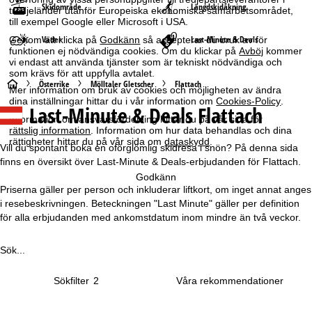
Skidområde
Längdskidåkning
tredjeländer utanför Europeiska ekonomiska samarbetsområdet,
till exempel Google eller Microsoft i USA.
Väder
Last-Minute & Deals
Genom att klicka på
Godkänn
så accepterar du bruk av för
funktionen ej nödvändiga cookies. Om du klickar på
Avböj
kommer
vi endast att använda tjänster som är tekniskt nödvändiga och
som krävs för att uppfylla avtalet.
S
Österrike
Mölltaler Gletscher
Flattach
Mer information om bruk av cookies och möjligheten av ändra
dina inställningar hittar du i vår information om
Cookies-Policy
.
Last-Minute & Deals Flattach
t
Information om ansvarsfördelning hittar du på vår sida för
rättslig information
. Information om hur data behandlas och dina
a
rättigheter hittar du på vår sida om
dataskydd
.
Vill du spontant boka en oförglömlig skidresa i snön? På denna sida
finns en översikt över Last-Minute & Deals-erbjudanden för Flattach.
r
Godkänn
Priserna gäller per person och inkluderar liftkort, om inget annat anges
t
i resebeskrivningen. Beteckningen "Last Minute" gäller per definition
för alla erbjudanden med ankomstdatum inom mindre än två veckor.
s
Sök...
i
Sökfilter
2
d
a