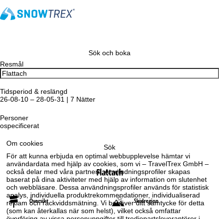
Sök och boka
Resmål
Tidsperiod & reslängd
26-08-10 – 28-05-31 | 7 Nätter
Personer
ospecificerat
Om cookies
Sök
För att kunna erbjuda en optimal webbupplevelse hämtar vi
användardata med hjälp av cookies, som vi – TravelTrex GmbH –
Flattach
också delar med våra partners. Användningsprofiler skapas
baserat på dina aktiviteter med hjälp av information om slutenhet
och webbläsare. Dessa användningsprofiler används för statistisk
analys, individuella produktrekommendationer, individualiserad
Översikt
Skidregion
reklam och räckviddsmätning. Vi behöver ditt samtycke för detta
(som kan återkallas när som helst), vilket också omfattar
överföring av vissa personuppgifter till tredjepartsleverantörer i