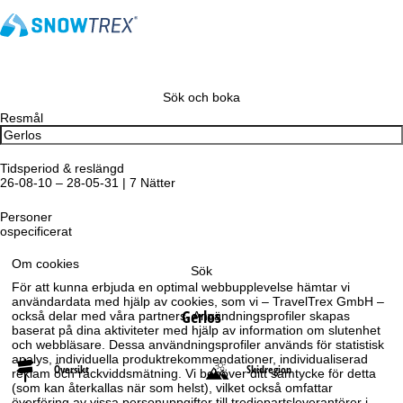
Sök och boka
Resmål
Tidsperiod & reslängd
26-08-10 – 28-05-31 | 7 Nätter
Personer
ospecificerat
Om cookies
Sök
För att kunna erbjuda en optimal webbupplevelse hämtar vi
användardata med hjälp av cookies, som vi – TravelTrex GmbH –
Gerlos
också delar med våra partners. Användningsprofiler skapas
baserat på dina aktiviteter med hjälp av information om slutenhet
och webbläsare. Dessa användningsprofiler används för statistisk
analys, individuella produktrekommendationer, individualiserad
Översikt
Skidregion
reklam och räckviddsmätning. Vi behöver ditt samtycke för detta
(som kan återkallas när som helst), vilket också omfattar
överföring av vissa personuppgifter till tredjepartsleverantörer i