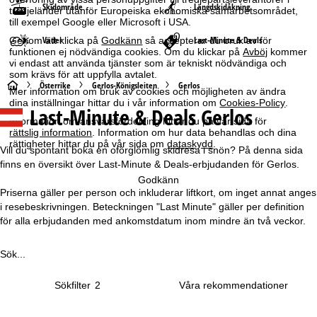
Skidområde
Längdskidåkning
tredjeländer utanför Europeiska ekonomiska samarbetsområdet,
till exempel Google eller Microsoft i USA.
Väder
Last-Minute & Deals
Genom att klicka på
Godkänn
så accepterar du bruk av för
funktionen ej nödvändiga cookies. Om du klickar på
Avböj
kommer
vi endast att använda tjänster som är tekniskt nödvändiga och
som krävs för att uppfylla avtalet.
S
Österrike
Gerlos-Königsleiten
Gerlos
Mer information om bruk av cookies och möjligheten av ändra
dina inställningar hittar du i vår information om
Cookies-Policy
.
Last-Minute & Deals Gerlos
t
Information om ansvarsfördelning hittar du på vår sida för
rättslig information
. Information om hur data behandlas och dina
a
rättigheter hittar du på vår sida om
dataskydd
.
Vill du spontant boka en oförglömlig skidresa i snön? På denna sida
finns en översikt över Last-Minute & Deals-erbjudanden för Gerlos.
r
Godkänn
Priserna gäller per person och inkluderar liftkort, om inget annat anges
t
i resebeskrivningen. Beteckningen "Last Minute" gäller per definition
för alla erbjudanden med ankomstdatum inom mindre än två veckor.
s
Sök...
i
Sökfilter
2
d
a