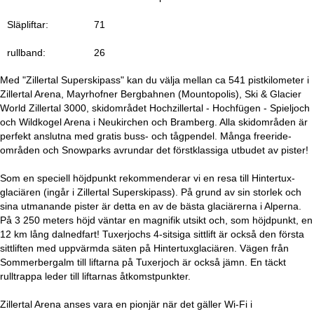
a
Släpliftar:
71
rullband:
26
Med "Zillertal Superskipass" kan du välja mellan ca 541 pistkilometer i
Zillertal Arena, Mayrhofner Bergbahnen (Mountopolis), Ski & Glacier
World Zillertal 3000, skidområdet Hochzillertal - Hochfügen - Spieljoch
och Wildkogel Arena i Neukirchen och Bramberg. Alla skidområden är
perfekt anslutna med gratis buss- och tågpendel. Många freeride-
områden och Snowparks avrundar det förstklassiga utbudet av pister!
Som en speciell höjdpunkt rekommenderar vi en resa till Hintertux-
glaciären (ingår i Zillertal Superskipass). På grund av sin storlek och
sina utmanande pister är detta en av de bästa glaciärerna i Alperna.
På 3 250 meters höjd väntar en magnifik utsikt och, som höjdpunkt, en
12 km lång dalnedfart! Tuxerjochs 4-sitsiga sittlift är också den första
sittliften med uppvärmda säten på Hintertuxglaciären. Vägen från
Sommerbergalm till liftarna på Tuxerjoch är också jämn. En täckt
rulltrappa leder till liftarnas åtkomstpunkter.
Zillertal Arena anses vara en pionjär när det gäller Wi-Fi i