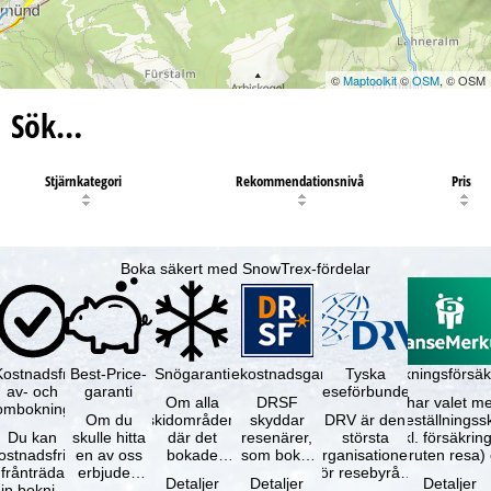
©
Maptoolkit
©
OSM
, © OSM
Sök…
Stjärnkategori
Rekommendationsnivå
Pris
Boka säkert med SnowTrex-fördelar
Kostnadsfri
Best-Price-
Snögaranti
Resekostnadsgaranti
Tyska
Avbokningsförsäk
av- och
garanti
reseförbundet
Om alla
DRSF
Du har valet me
ombokning
Om du
skidområden
skyddar
DRV är den
avbeställningss
Du kan
skulle hitta
där det
resenärer,
största
(inkl. försäkrin
ostnadsfritt
en av oss
bokade
som bokat
organisationen
avbruten resa)
frånträda
erbjuden
liftkortet
en
för resebyråer
…
Detaljer
Detaljer
Detaljer
in bokning
resa – med
gäller –
paketresa
och