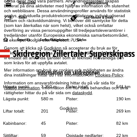
också delar med våra partners. Användningsprofiler skapas
Skidområde
Längdskidåkning
baserat på dina aktiviteter med hjälp av information om slutenhet
och webbläsare. Dessa användningsprofiler används för statistisk
analys, individuella produktrekommendationer, individualiserad
Väder
Last-Minute & Deals
reklam och räckviddsmätning. Vi behöver ditt samtycke för detta
(som kan återkallas när som helst), vilket också omfattar
överföring av vissa personuppgifter till tredjepartsleverantörer i
tredjeländer utanför Europeiska ekonomiska samarbetsområdet,
S
Österrike
Gerlos-Königsleiten
Gerlos
till exempel Google eller Microsoft i USA.
Genom att klicka på
Godkänn
så accepterar du bruk av för
Skidregion Zillertaler Superskipass
t
funktionen ej nödvändiga cookies. Om du klickar på
Avböj
kommer
vi endast att använda tjänster som är tekniskt nödvändiga och
som krävs för att uppfylla avtalet.
a
Mer information om bruk av cookies och möjligheten av ändra
Information om skidregionen
dina inställningar hittar du i vår information om
Cookies-Policy
.
r
Information om ansvarsfördelning hittar du på vår sida för
Högsta punkt:
3 250 m
Pister totalt:
541 km
rättslig information
. Information om hur data behandlas och dina
t
rättigheter hittar du på vår sida om
dataskydd
.
Lägsta punkt:
580 m
Pister:
190 km
s
Godkänn
Liftar totalt:
201
Pister:
269 km
i
Kabinbanor:
45
Pister:
82 km
d
Sittliftar:
59
Opistade nedfarter:
22 km