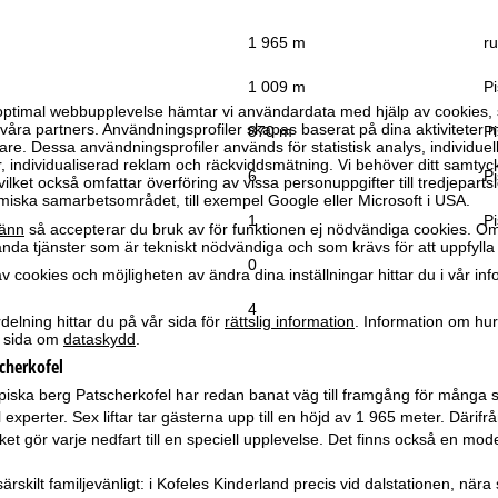
1 965 m
ru
1 009 m
Pi
optimal webbupplevelse hämtar vi användardata med hjälp av cookies, 
ra partners. Användningsprofiler skapas baserat på dina aktiviteter m
870 m
Pi
e. Dessa användningsprofiler används för statistisk analys, individuel
individualiserad reklam och räckviddsmätning. Vi behöver ditt samtyc
6
Pi
vilket också omfattar överföring av vissa personuppgifter till tredjeparts
iska samarbetsområdet, till exempel Google eller Microsoft i USA.
1
Pi
änn
så accepterar du bruk av för funktionen ej nödvändiga cookies. Om
da tjänster som är tekniskt nödvändiga och som krävs för att uppfylla 
0
 cookies och möjligheten av ändra dina inställningar hittar du i vår in
4
elning hittar du på vår sida för
rättslig information
. Information om hu
år sida om
dataskydd
.
cherkofel
iska berg Patscherkofel har redan banat väg till framgång för många sto
ll experter. Sex liftar tar gästerna upp till en höjd av 1 965 meter. Därifr
lket gör varje nedfart till en speciell upplevelse. Det finns också en mod
rskilt familjevänligt: i Kofeles Kinderland precis vid dalstationen, när