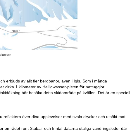
stkartan.
rt och erbjuds av allt fler bergbanor, även i Igls. Som i många
r cirka 1 kilometer av Heiligwasser-pisten för nattugglor.
skidåkning bör besöka detta skidområde på kvällen. Det är en speciell
du reflektera över dina upplevelser med svala drycker och utsökt mat.
bjuder området runt Stubai- och Inntal-dalarna otaliga vandringsleder där