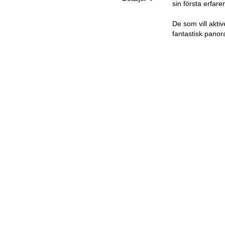
sin första erfare
De som vill akti
fantastisk panor