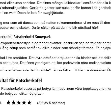
med eller utan snöskor. Det finns många kälkbackar i området för alla 
la adrenalinjunkies. Oerfarna gäster kan susa nerför banan i en gästbo
 i en wok. Detta är inte för svaghjärtade.
g mer som att dansa sent på natten rekommenderar vi en resa till den
 pubar och diskotek. Du är säker på att du inte blir uttråkad här!
erkofel:
Patscherkofel Snowpark
owpark är freestyle-eldoradoet ovanför Innsbruck och perfekt för adrenal
du en lång setup som består av olika hinder som ständigt formas. En höj
ad i tre områden. Det övre området erbjuder enkla hinder och ett chillom
s och tubes. Det finns ytterligare ett litet parkavsnitt nära mellanstation
herkofel var inte det du sökte? Ta i så fall en titt här:
Skidområden Ös
ultat för Patscherkofel
ör Patscherkofel baseras på betyg lämnade inom våra toppkategorier, ka
e betyget i olika hög grad.
t
(3,6 av 5 stjärnor)