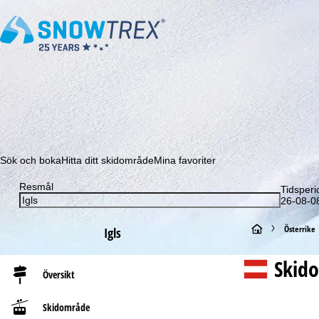
Prenumerera på vårt nyhetsbrev och missa aldrig e
Sök och boka
Hitta ditt skidområde
Mina favoriter
Resmål
Tidsperi
26-08-08
S
Österrike
Igls
t
Skid
Översikt
a
Skidområde
r