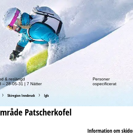
tt erbjudande!
od & reslängd
Personer
 – 28-05-31 | 7 Nätter
ospecificerat
Skiregion Innsbruck
Igls
område
Patscherkofel
Information om skid