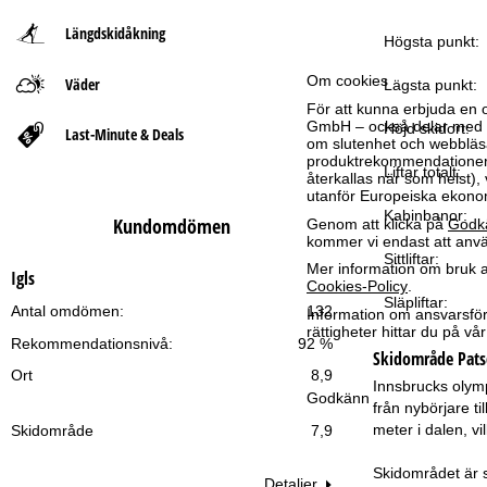
Längdskidåkning
t
Högsta punkt:
Om cookies
Väder
s
Lägsta punkt:
För att kunna erbjuda en 
GmbH – också delar med vå
i
Höjd skidort:
Last-Minute & Deals
om slutenhet och webbläsar
produktrekommendationer, 
Liftar totalt:
d
återkallas när som helst), 
utanför Europeiska ekonom
Kabinbanor:
a
Kundomdömen
Genom att klicka på
Godk
kommer vi endast att använ
Sittliftar:
Mer information om bruk av
Igls
Cookies-Policy
.
Släpliftar:
Antal omdömen:
132
Information om ansvarsförd
rättigheter hittar du på v
Rekommendationsnivå:
92 %
Skidområde
Pats
Ort
8,9
Innsbrucks olymp
Godkänn
från nybörjare ti
meter i dalen, vi
Skidområde
7,9
Skidområdet är sä
Detaljer