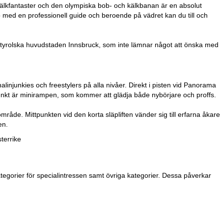
kälkfantaster och den olympiska bob- och kälkbanan är en absolut
b med en professionell guide och beroende på vädret kan du till och
 tyrolska huvudstaden Innsbruck, som inte lämnar något att önska med
injunkies och freestylers på alla nivåer. Direkt i pisten vid Panorama
dpunkt är minirampen, som kommer att glädja både nybörjare och proffs.
råde. Mittpunkten vid den korta släpliften vänder sig till erfarna åkare
en.
terrike
tegorier för specialintressen samt övriga kategorier. Dessa påverkar