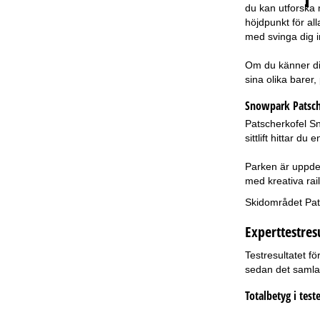
du kan utforska 
höjdpunkt för al
med svinga dig in
Om du känner di
sina olika barer,
Snowpark Patsch
Patscherkofel Sn
sittlift hittar 
Parken är uppdel
med kreativa rail
Skidområdet Patsc
Experttestres
Testresultatet f
sedan det samlad
Totalbetyg i teste