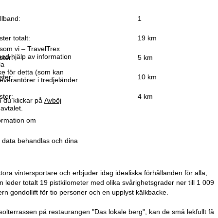
llband:
1
ster totalt:
19 km
som vi – TravelTrex
ed hjälp av information
ster:
5 km
la
ke för detta (som kan
ster:
10 km
leverantörer i tredjeländer
ster:
4 km
 du klickar på
Avböj
avtalet.
formation om
r data behandlas och dina
ra vintersportare och erbjuder idag idealiska förhållanden för alla,
ån leder totalt 19 pistkilometer med olika svårighetsgrader ner till 1 009
ern gondollift för tio personer och en upplyst kälkbacke.
a solterrassen på restaurangen "Das lokale berg", kan de små lekfullt få