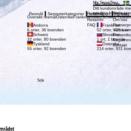
Vänli
My SnowTrex
My SnowTrex
Registrering
Ditt kundområde med
om dina bokade reso
Reseinfo
Om oss
Resmål
Semesterkategorier
Information
Företag
Översikt resmål
Österrike
Frankrike
Italien
Schweiz
Tyskla
Reseinfo
Om oss
FAQ
Partnerp
Andorra
Frankrike
Värva en
6 orter, 36 boenden
52 orter, 429 boe
Schweiz
Slovakien
Presentko
32 orter, 80 boenden
1 ort, 1 boende
Registrer
Tyskland
Österrike
Kontakt
55 orter, 92 boenden
214 orter, 931 bo
Sök
området