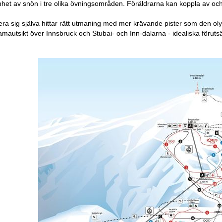
nhet av snön i tre olika övningsområden. Föräldrarna kan koppla av och n
vera sig själva hittar rätt utmaning med mer krävande pister som den o
amautsikt över Innsbruck och Stubai- och Inn-dalarna - idealiska föruts