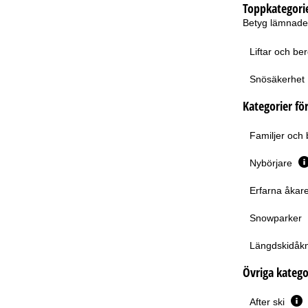
Toppkategori
Betyg lämnade f
Liftar och b
Snösäkerhet
Kategorier för
Familjer och
Nybörjare
Erfarna åkare
Snowparker
Längdskidåkn
Övriga katego
After ski