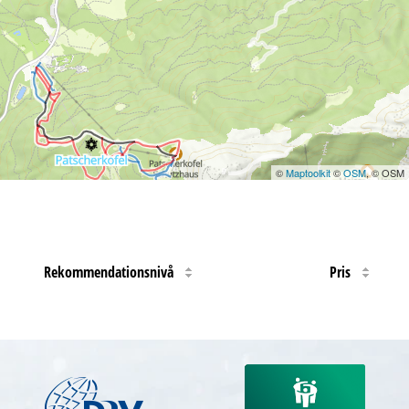
©
Maptoolkit
©
OSM
, © OSM
Rekommendationsnivå
Pris