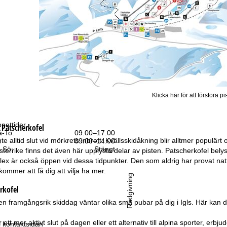
Klicka här för att förstora pi
pettider
g
Patscherkofel
-To:
09.00–17.00
 inte alltid slut vid mörkrets inbrott. Kvällsskidåkning blir alltmer populä
:
09.00–14.00
-Sö:
Stängt
terrike finns det även här upplysta delar av pisten. Patscherkofel belyse
x är också öppen vid dessa tidpunkter. Den som aldrig har provat natt
ommer att få dig att vilja ha mer.
Rådgivning
rkofel
en framgångsrik skiddag väntar olika små pubar på dig i Igls. Här kan 
 ett mer aktivt slut på dagen eller ett alternativ till alpina sporter, er
ll kontaktsidan