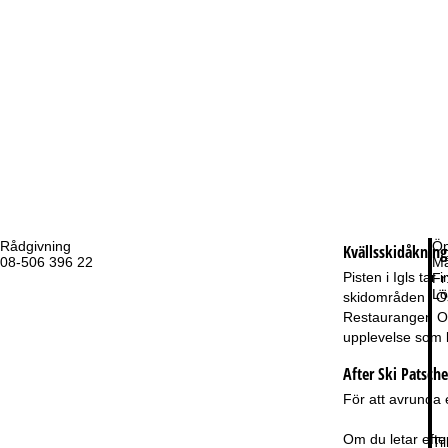
Rådgivning
Öp
Kvällsskidåknin
08-506 396 22
Må
Pisten i Igls tar
Fr
Lö
skidområden i Ös
Restaurangen Ole
upplevelse som k
After Ski Patsche
För att avrunda 
Om du letar efter
Ti