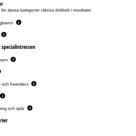
er
ör dessa kategorier räknas dubbelt i resultatet.
ergbanor
 specialintressen
 barn
 och freeriders
ing och spår
rier