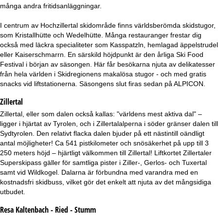
a
många andra fritidsanläggningar.
I centrum av Hochzillertal skidområde finns världsberömda skidstugor,
som Kristallhütte och Wedelhütte. Många restauranger frestar dig
också med läckra specialiteter som Kasspatzln, hemlagad äppelstrudel
eller Kaiserschmarrn. En särskild höjdpunkt är den årliga Ski Food
Festival i början av säsongen. Här får besökarna njuta av delikatesser
från hela världen i Skidregionens makalösa stugor - och med gratis
snacks vid liftstationerna. Säsongens slut firas sedan på ALPICON.
Zillertal
Zillertal, eller som dalen också kallas: "världens mest aktiva dal" –
ligger i hjärtat av Tyrolen, och i Zillertalalperna i söder gränser dalen till
Sydtyrolen. Den relativt flacka dalen bjuder på ett nästintill oändligt
antal möjligheter! Ca 541 pistkilometer och snösäkerhet på upp till 3
250 meters höjd – hjärtligt välkommen till Zillertal! Liftkortet Zillertaler
Superskipass gäller för samtliga pister i Ziller-, Gerlos- och Tuxertal
samt vid Wildkogel. Dalarna är förbundna med varandra med en
kostnadsfri skidbuss, vilket gör det enkelt att njuta av det mångsidiga
utbudet.
Resa Kaltenbach - Ried - Stumm