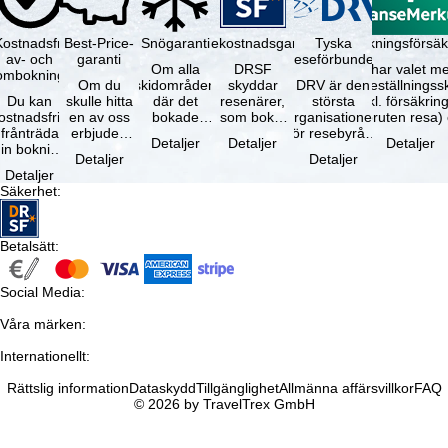
Kostnadsfri
Best-Price-
Snögaranti
Resekostnadsgaranti
Tyska
Avbokningsförsäk
av- och
garanti
reseförbundet
Om alla
DRSF
Du har valet me
ombokning
Om du
skidområden
skyddar
DRV är den
avbeställningss
Du kan
skulle hitta
där det
resenärer,
största
(inkl. försäkrin
ostnadsfritt
en av oss
bokade
som bokat
organisationen
avbruten resa)
frånträda
erbjuden
liftkortet
en
för resebyråer
…
Detaljer
Detaljer
Detaljer
in bokning
resa – med
gäller –
paketresa
och
Detaljer
Detaljer
inom 5
samma
skidområdets
eller
researrangörer
Detaljer
dagar efter
tillgång och
högsta …
förbundna
i Tyskland. …
Säkerhet
:
…
inkluderade
resetjänster
…
hos en …
Betalsätt
:
Social Media
:
Våra märken
:
Internationellt
:
Rättslig information
Dataskydd
Tillgänglighet
Allmänna affärsvillkor
FAQ
© 2026 by TravelTrex GmbH