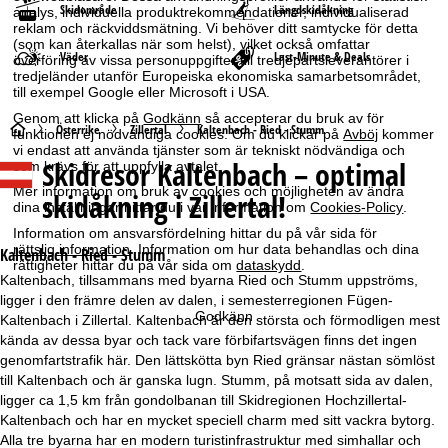
Skidområde
Längdskidåkning
analys, individuella produktrekommendationer, individualiserad
reklam och räckviddsmätning. Vi behöver ditt samtycke för detta
(som kan återkallas när som helst), vilket också omfattar
Väder
Last-Minute & Deals
överföring av vissa personuppgifter till tredjepartsleverantörer i
tredjeländer utanför Europeiska ekonomiska samarbetsområdet,
till exempel Google eller Microsoft i USA.
Genom att klicka på
Godkänn
så accepterar du bruk av för
S
Österrike
Zillertal
Kaltenbach - Ried - Stumm
funktionen ej nödvändiga cookies. Om du klickar på
Avböj
kommer
vi endast att använda tjänster som är tekniskt nödvändiga och
Skidresor
Kaltenbach – optimal
som krävs för att uppfylla avtalet.
t
Mer information om bruk av cookies och möjligheten av ändra
skidåkning i Zillertal!
dina inställningar hittar du i vår information om
Cookies-Policy
.
a
Information om ansvarsfördelning hittar du på vår sida för
rättslig information
. Information om hur data behandlas och dina
r
Kaltenbach - Ried - Stumm
rättigheter hittar du på vår sida om
dataskydd
.
Kaltenbach, tillsammans med byarna Ried och Stumm uppströms,
t
ligger i den främre delen av dalen, i semesterregionen Fügen-
Godkänn
Kaltenbach i Zillertal. Kaltenbach är den största och förmodligen mest
s
kända av dessa byar och tack vare förbifartsvägen finns det ingen
genomfartstrafik här. Den lättskötta byn Ried gränsar nästan sömlöst
i
till Kaltenbach och är ganska lugn. Stumm, på motsatt sida av dalen,
ligger ca 1,5 km från gondolbanan till Skidregionen Hochzillertal-
d
Kaltenbach och har en mycket speciell charm med sitt vackra bytorg.
Alla tre byarna har en modern turistinfrastruktur med simhallar och