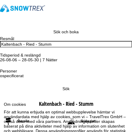
Sök och boka
Resmål
Tidsperiod & reslängd
26-08-06 – 28-05-30 | 7 Nätter
Personer
ospecificerat
Sök
Kaltenbach - Ried - Stumm
Om cookies
För att kunna erbjuda en optimal webbupplevelse hämtar vi
användardata med hjälp av cookies, som vi – TravelTrex GmbH –
Översikt
Skidregion
också delar med våra partners. Användningsprofiler skapas
baserat på dina aktiviteter med hjälp av information om slutenhet
och webbläsare. Dessa användningsprofiler används för statistisk