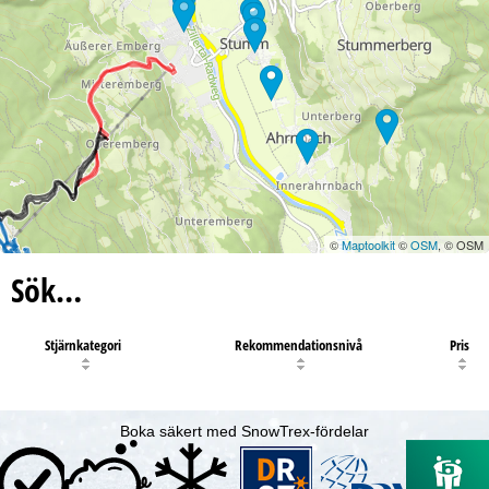
©
Maptoolkit
©
OSM
, © OSM
Sök…
Stjärnkategori
Rekommendationsnivå
Pris
Boka säkert med SnowTrex-fördelar