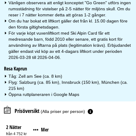
Vänligen observera att enligt konceptet "Go Green" utförs ingen
rumsstädning för vistelser på 2-5 nätter för miljöns skull. Om du
reser i 7 nätter kommer detta att göras 1-2 gånger.
Om du har bokat ett liftkort gäller det från kl. 15.00 dagen före
den första giltighetsdagen.
För varje köpt vuxenliftkort med Ski Alpin Card får ett
medresande barn, född 2010 eller senare, ett gratis kort för
användning av liftarna på plats (legitimation krävs). Erbjudandet
gäller endast vid köp av ett 4-dagars liftkort under perioden
2026-03-28 till 2026-04-06.
Resa Kaprun
Tåg: Zell am See (ca. 8 km)
Flyg: Salzburg (ca. 85 km), Innsbruck (150 km), München (ca.
215 km)
Öppna ruttplaneraren i
Google Maps
Prisöversikt
(Alla priser per person)
2 Nätter
Mer
•••
från 4 752 kr