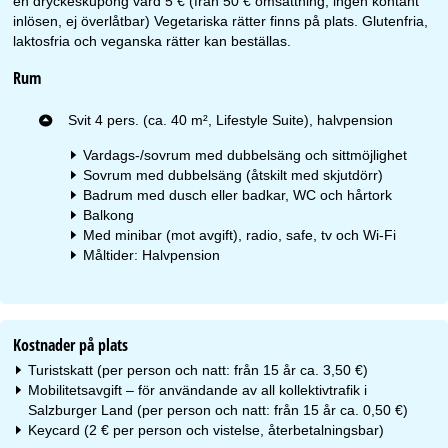
en dryckeskupong värd 5 € (från 50 € omsättning, ingen kontant
inlösen, ej överlåtbar) Vegetariska rätter finns på plats. Glutenfria,
laktosfria och veganska rätter kan beställas.
Rum
Svit 4 pers. (ca. 40 m², Lifestyle Suite), halvpension
Vardags-/sovrum med dubbelsäng och sittmöjlighet
Sovrum med dubbelsäng (åtskilt med skjutdörr)
Badrum med dusch eller badkar, WC och hårtork
Balkong
Med minibar (mot avgift), radio, safe, tv och Wi-Fi
Måltider: Halvpension
Kostnader på plats
Turistskatt (per person och natt: från 15 år ca. 3,50 €)
Mobilitetsavgift – för användande av all kollektivtrafik i
Salzburger Land (per person och natt: från 15 år ca. 0,50 €)
Keycard (2 € per person och vistelse, återbetalningsbar)