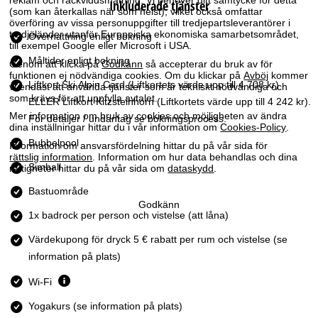
reklam och räckviddsmätning. Vi behöver ditt samtycke för detta
Inkluderade tjänster
a
(som kan återkallas när som helst), vilket också omfattar
överföring av vissa personuppgifter till tredjepartsleverantörer i
tredjeländer utanför Europeiska ekonomiska samarbetsområdet,
Övernattning enligt bokning
till exempel Google eller Microsoft i USA.
Måltider enligt bokning
Genom att klicka på
Godkänn
så accepterar du bruk av för
funktionen ej nödvändiga cookies. Om du klickar på
Avböj
kommer
Liftkort Ski Alpin Card
(Liftkortets värde upp till 4 708 kr)
vi endast att använda tjänster som är tekniskt nödvändiga och
som krävs för att uppfylla avtalet.
ELLER Liftkort Kitzsteinhorn (Liftkortets värde upp till 4 242 kr).
Mer information om bruk av cookies och möjligheten av ändra
För detaljer / undantag se bokningsprocess.
dina inställningar hittar du i vår information om
Cookies-Policy
.
Bubbelpool
Information om ansvarsfördelning hittar du på vår sida för
rättslig information
. Information om hur data behandlas och dina
Simhall
rättigheter hittar du på vår sida om
dataskydd
.
Bastuområde
Godkänn
1x badrock per person och vistelse (att låna)
Värdekupong för dryck 5 € rabatt per rum och vistelse (se
information på plats)
Wi-Fi
Yogakurs (se information på plats)