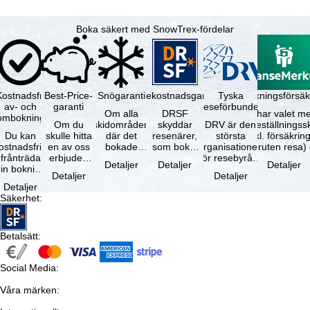
Boka säkert med SnowTrex-fördelar
Kostnadsfri
Best-Price-
Snögaranti
Resekostnadsgaranti
Tyska
Avbokningsförsäk
av- och
garanti
reseförbundet
Om alla
DRSF
Du har valet me
ombokning
Om du
skidområden
skyddar
DRV är den
avbeställningss
Du kan
skulle hitta
där det
resenärer,
största
(inkl. försäkrin
ostnadsfritt
en av oss
bokade
som bokat
organisationen
avbruten resa)
frånträda
erbjuden
liftkortet
en
för resebyråer
…
Detaljer
Detaljer
Detaljer
in bokning
resa – med
gäller –
paketresa
och
Detaljer
Detaljer
inom 5
samma
skidområdets
eller
researrangörer
Detaljer
dagar efter
tillgång och
högsta …
förbundna
i Tyskland. …
Säkerhet
:
…
inkluderade
resetjänster
…
hos en …
Betalsätt
:
Social Media
:
Våra märken
: