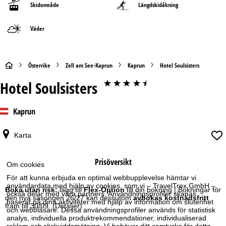
Skidområde
Längdskidåkning
Väder
S
Österrike
Zell am See-Kaprun
Kaprun
Hotel Soulsisters
Hotel Soulsisters
****+
t
a
Kaprun
r
Karta
t
Prisöversikt
Om cookies
s
För att kunna erbjuda en optimal webbupplevelse hämtar vi
användardata med hjälp av cookies, som vi – TravelTrex GmbH –
i
Boka utan risk:
lägg till
Flex-Option
till din bokning | Bokningar för
också delar med våra partners. Användningsprofiler skapas
den nya säsongen 26/27 kan dessutom
avbokas kostnadsfritt
baserat på dina aktiviteter med hjälp av information om slutenhet
fram till 30/09.
(Detaljer)
d
och webbläsare. Dessa användningsprofiler används för statistisk
analys, individuella produktrekommendationer, individualiserad