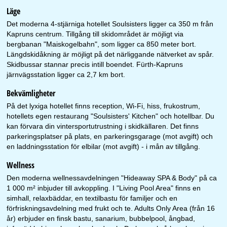
Läge
Det moderna 4-stjärniga hotellet Soulsisters ligger ca 350 m från
Kapruns centrum. Tillgång till skidområdet är möjligt via
bergbanan "Maiskogelbahn", som ligger ca 850 meter bort.
Längdskidåkning är möjligt på det närliggande nätverket av spår.
Skidbussar stannar precis intill boendet. Fürth-Kapruns
järnvägsstation ligger ca 2,7 km bort.
Bekvämligheter
På det lyxiga hotellet finns reception, Wi-Fi, hiss, frukostrum,
hotellets egen restaurang "Soulsisters' Kitchen" och hotellbar. Du
kan förvara din vintersportutrustning i skidkällaren. Det finns
parkeringsplatser på plats, en parkeringsgarage (mot avgift) och
en laddningsstation för elbilar (mot avgift) - i mån av tillgång.
Wellness
Den moderna wellnessavdelningen "Hideaway SPA & Body" på ca
1 000 m² inbjuder till avkoppling. I "Living Pool Area" finns en
simhall, relaxbäddar, en textilbastu för familjer och en
förfriskningsavdelning med frukt och te. Adults Only Area (från 16
år) erbjuder en finsk bastu, sanarium, bubbelpool, ångbad,