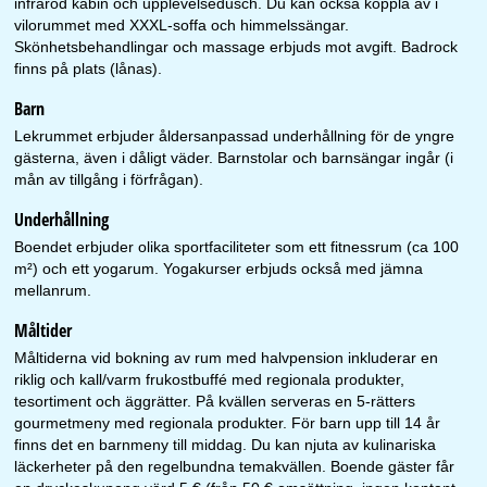
infraröd kabin och upplevelsedusch. Du kan också koppla av i
vilorummet med XXXL-soffa och himmelssängar.
Skönhetsbehandlingar och massage erbjuds mot avgift. Badrock
finns på plats (lånas).
Barn
Lekrummet erbjuder åldersanpassad underhållning för de yngre
gästerna, även i dåligt väder. Barnstolar och barnsängar ingår (i
mån av tillgång i förfrågan).
Underhållning
Boendet erbjuder olika sportfaciliteter som ett fitnessrum (ca 100
m²) och ett yogarum. Yogakurser erbjuds också med jämna
mellanrum.
Måltider
Måltiderna vid bokning av rum med halvpension inkluderar en
riklig och kall/varm frukostbuffé med regionala produkter,
tesortiment och äggrätter. På kvällen serveras en 5-rätters
gourmetmeny med regionala produkter. För barn upp till 14 år
finns det en barnmeny till middag. Du kan njuta av kulinariska
läckerheter på den regelbundna temakvällen. Boende gäster får