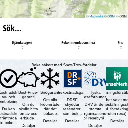
©
Maptoolkit
©
OSM
, © OSM
Sök…
Stjärnkategori
Rekommendationsnivå
Pris
Boka säkert med SnowTrex-fördelar
Kostnadsfri
Best-Price-
Snögaranti
Resekostnadsgaranti
Tyska
Avbokningsförsäk
av- och
garanti
reseförbundet
Om alla
DRSF
Du har valet me
ombokning
Om du
skidområden
skyddar
DRV är den
avbeställningss
Du kan
skulle hitta
där det
resenärer,
största
(inkl. försäkrin
ostnadsfritt
en av oss
bokade
som bokat
organisationen
avbruten resa)
frånträda
erbjuden
liftkortet
en
för resebyråer
…
Detaljer
Detaljer
Detaljer
in bokning
resa – med
gäller –
paketresa
och
Detaljer
Detaljer
inom 5
samma
skidområdets
eller
researrangörer