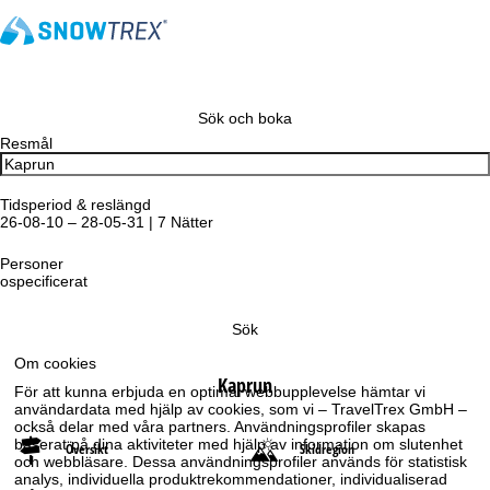
Sök och boka
Resmål
Tidsperiod & reslängd
26-08-10 – 28-05-31 | 7 Nätter
Personer
ospecificerat
Sök
Om cookies
Kaprun
För att kunna erbjuda en optimal webbupplevelse hämtar vi
användardata med hjälp av cookies, som vi – TravelTrex GmbH –
också delar med våra partners. Användningsprofiler skapas
baserat på dina aktiviteter med hjälp av information om slutenhet
Översikt
Skidregion
och webbläsare. Dessa användningsprofiler används för statistisk
analys, individuella produktrekommendationer, individualiserad