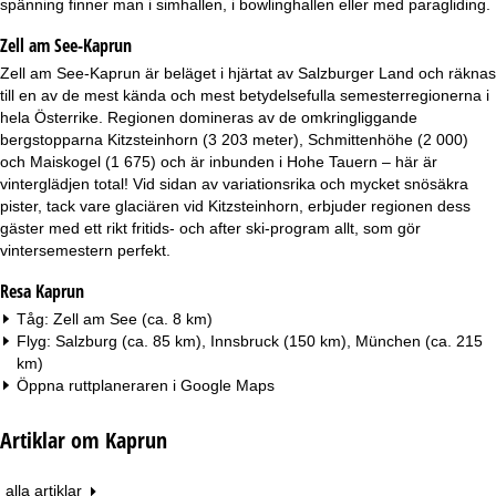
spänning finner man i simhallen, i bowlinghallen eller med paragliding.
a
Zell am See-Kaprun
Zell am See-Kaprun är beläget i hjärtat av Salzburger Land och räknas
till en av de mest kända och mest betydelsefulla semesterregionerna i
hela Österrike. Regionen domineras av de omkringliggande
bergstopparna Kitzsteinhorn (3 203 meter), Schmittenhöhe (2 000)
och Maiskogel (1 675) och är inbunden i Hohe Tauern – här är
vinterglädjen total! Vid sidan av variationsrika och mycket snösäkra
pister, tack vare glaciären vid Kitzsteinhorn, erbjuder regionen dess
gäster med ett rikt fritids- och after ski-program allt, som gör
vintersemestern perfekt.
Resa Kaprun
Tåg: Zell am See (ca. 8 km)
Flyg: Salzburg (ca. 85 km), Innsbruck (150 km), München (ca. 215
km)
Öppna ruttplaneraren i
Google Maps
Artiklar om Kaprun
alla artiklar