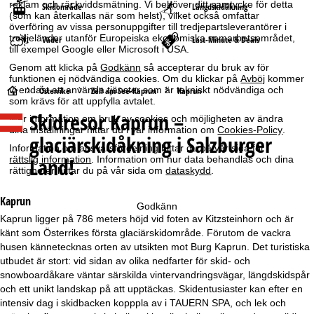
reklam och räckviddsmätning. Vi behöver ditt samtycke för detta
Skidområde
Längdskidåkning
(som kan återkallas när som helst), vilket också omfattar
överföring av vissa personuppgifter till tredjepartsleverantörer i
tredjeländer utanför Europeiska ekonomiska samarbetsområdet,
Väder
Last-Minute & Deals
till exempel Google eller Microsoft i USA.
Genom att klicka på
Godkänn
så accepterar du bruk av för
funktionen ej nödvändiga cookies. Om du klickar på
Avböj
kommer
S
vi endast att använda tjänster som är tekniskt nödvändiga och
Österrike
Zell am See-Kaprun
Kaprun
som krävs för att uppfylla avtalet.
Skidresor
Kaprun –
Mer information om bruk av cookies och möjligheten av ändra
t
dina inställningar hittar du i vår information om
Cookies-Policy
.
glaciärskidåkning i Salzburger
a
Information om ansvarsfördelning hittar du på vår sida för
Land!
rättslig information
. Information om hur data behandlas och dina
rättigheter hittar du på vår sida om
dataskydd
.
r
Kaprun
t
Godkänn
Kaprun ligger på 786 meters höjd vid foten av Kitzsteinhorn och är
känt som Österrikes första glaciärskidområde. Förutom de vackra
s
husen kännetecknas orten av utsikten mot Burg Kaprun. Det turistiska
utbudet är stort: vid sidan av olika nedfarter för skid- och
i
snowboardåkare väntar särskilda vintervandringsvägar, längdskidspår
och ett unikt landskap på att upptäckas. Skidentusiaster kan efter en
d
intensiv dag i skidbacken kopppla av i TAUERN SPA, och lek och