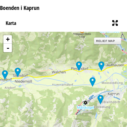
Boenden i Kaprun
Karta
+
RELIEF MAP
-
12